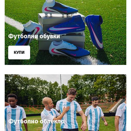
Футболни обувки
КУПИ
Футболнo облекло