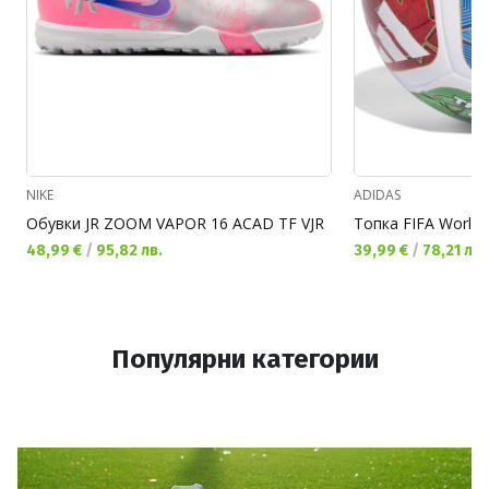
NIKE
ADIDAS
Обувки JR ZOOM VAPOR 16 ACAD TF VJR
Текуща цена:
Текуща цена:
48,99 €
/
95,82 лв.
39,99 €
/
78,21 лв.
Популярни категории