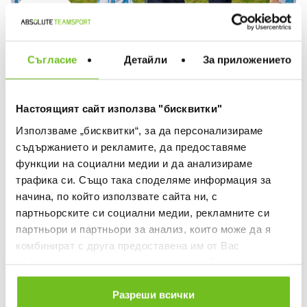
КУПИ
Съгласие
Детайли
За приложението
Настоящият сайт използва "бисквитки"
Използваме „бисквитки“, за да персонализираме
съдържанието и рекламите, да предоставяме
функции на социални медии и да анализираме
Футболни топки
трафика си. Също така споделяме информация за
начина, по който използвате сайта ни, с
партньорските си социални медии, рекламните си
КУПИ
партньори и партньори за анализ, които може да я
комбинират с друга предоставена им от Вас
информация или с такава, която са събрали от
ползването от Ваша страна на услугите им.
Разреши всички