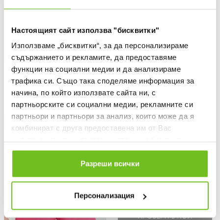
Настоящият сайт използва "бисквитки"
Използваме „бисквитки“, за да персонализираме
съдържанието и рекламите, да предоставяме
функции на социални медии и да анализираме
NIKE
NIKE
трафика си. Също така споделяме информация за
Тениска Kylian Mbappe K NK
Тениска Kylian Mbappe K NK
начина, по който използвате сайта ни, с
DF ACD25 TOP SS -PD
DF ACD25 TOP SS -PD
партньорските си социални медии, рекламните си
Текуща цена:
Текуща цена:
25,05 €
/
48,99 лв.
25,05 €
/
48,99 лв.
партньори и партньори за анализ, които може да я
35,79 €
(
-30%
)
Най-добра цена
35,79 €
(
-30%
)
Най-добра цена
Редовна цена:
Редовна цена:
35,79 €
(
-30%
) Редовна цена
35,79 €
(
-30%
) Редовна цена
комбинират с друга предоставена им от Вас
информация или с такава, която са събрали от
ползването от Ваша страна на услугите им.
-30%
Разреши всички
Персонализация