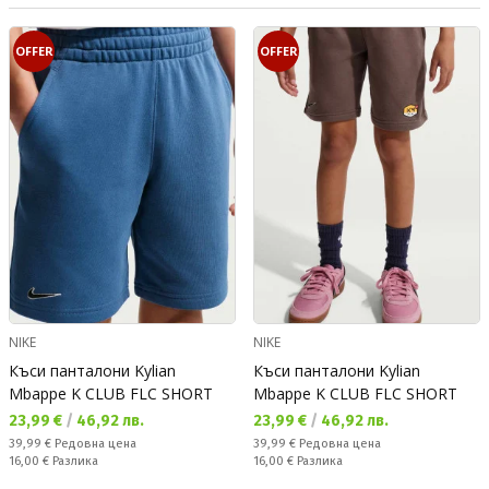
OFFER
OFFER
NIKE
NIKE
Къси панталони Kylian
Къси панталони Kylian
Mbappe K CLUB FLC SHORT
Mbappe K CLUB FLC SHORT
Текуща цена:
Текуща цена:
23,99 €
/
46,92 лв.
23,99 €
/
46,92 лв.
Редовна цена:
Редовна цена:
39,99 €
Редовна цена
39,99 €
Редовна цена
Спестявате:
Спестявате:
16,00 €
Разлика
16,00 €
Разлика