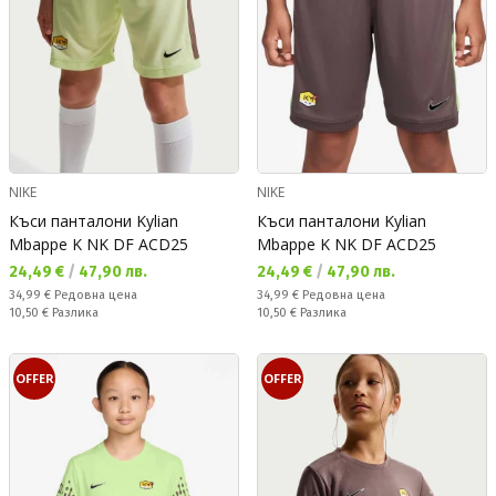
NIKE
NIKE
Къси панталони Kylian
Къси панталони Kylian
Mbappe K NK DF ACD25
Mbappe K NK DF ACD25
Текуща цена:
Текуща цена:
24,49 €
/
47,90 лв.
24,49 €
/
47,90 лв.
Редовна цена:
Редовна цена:
34,99 €
Редовна цена
34,99 €
Редовна цена
Спестявате:
Спестявате:
10,50 €
Разлика
10,50 €
Разлика
OFFER
OFFER