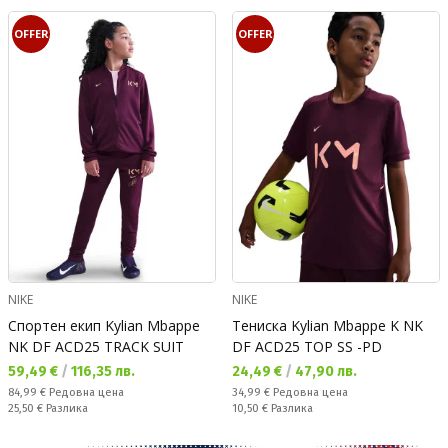
OFFER
OFFER
NIKE
NIKE
Спортен екип Kylian Mbappe
Тениска Kylian Mbappe K NK
NK DF ACD25 TRACK SUIT
DF ACD25 TOP SS -PD
Текуща цена:
Текуща цена:
59,49 €
/
116,35 лв.
24,49 €
/
47,90 лв.
Редовна цена:
Редовна цена:
84,99 €
Редовна цена
34,99 €
Редовна цена
Спестявате:
Спестявате:
25,50 €
Разлика
10,50 €
Разлика