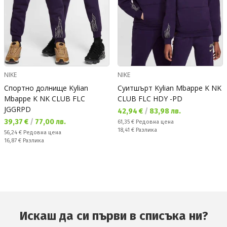
NIKE
NIKE
Спортно долнище Kylian
Суитшърт Kylian Mbappe K NK
Mbappe K NK CLUB FLC
CLUB FLC HDY -PD
JGGRPD
Текуща цена:
42,94 €
/
83,98 лв.
Текуща цена:
39,37 €
/
77,00 лв.
Редовна цена:
61,35 €
Редовна цена
Спестявате:
18,41 €
Разлика
Редовна цена:
56,24 €
Редовна цена
Спестявате:
16,87 €
Разлика
Искаш да си първи в списъка ни?