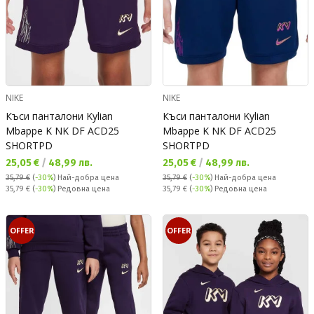
NIKE
NIKE
Къси панталони Kylian
Къси панталони Kylian
Mbappe K NK DF ACD25
Mbappe K NK DF ACD25
SHORTPD
SHORTPD
Текуща цена:
Текуща цена:
25,05 €
/
48,99 лв.
25,05 €
/
48,99 лв.
35,79 €
(
-30%
)
Най-добра цена
35,79 €
(
-30%
)
Най-добра цена
Редовна цена:
Редовна цена:
35,79 €
(
-30%
) Редовна цена
35,79 €
(
-30%
) Редовна цена
OFFER
OFFER