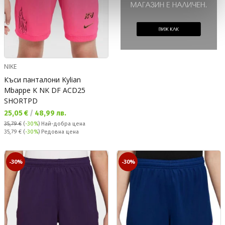
NIKE
Къси панталони Kylian
Mbappe K NK DF ACD25
SHORTPD
Текуща цена:
25,05 €
/
48,99 лв.
35,79 €
(
-30%
)
Най-добра цена
Редовна цена:
35,79 €
(
-30%
) Редовна цена
-30%
-30%