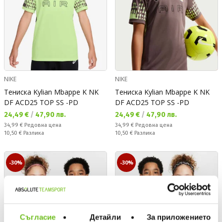
NIKE
NIKE
Тениска Kylian Mbappe K NK
Тениска Kylian Mbappe K NK
DF ACD25 TOP SS -PD
DF ACD25 TOP SS -PD
Текуща цена:
Текуща цена:
24,49 €
/
47,90 лв.
24,49 €
/
47,90 лв.
Редовна цена:
Редовна цена:
34,99 €
Редовна цена
34,99 €
Редовна цена
Спестявате:
Спестявате:
10,50 €
Разлика
10,50 €
Разлика
-30%
-30%
Съгласие
Детайли
За приложението