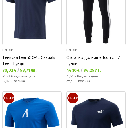
ГУНДИ
ГУНДИ
Тениска teamGOAL Casuals
Спортно долнище Iconic T7 -
Tee - Гунди
Гунди
Текуща цена:
Текуща цена:
30,02 €
/
58,71 лв.
44,10 €
/
86,25 лв.
Редовна цена:
Редовна цена:
42,89 €
Редовна цена
73,50 €
Редовна цена
Спестявате:
Спестявате:
12,87 €
Разлика
29,40 €
Разлика
OFFER
OFFER