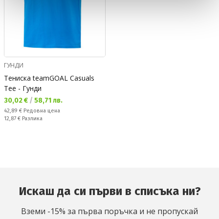
ГУНДИ
Тениска teamGOAL Casuals
Tee - Гунди
Текуща цена:
30,02 €
/
58,71 лв.
Редовна цена:
42,89 €
Редовна цена
Спестявате:
12,87 €
Разлика
Искаш да си първи в списъка ни?
Вземи -15% за първа поръчка и не пропускай