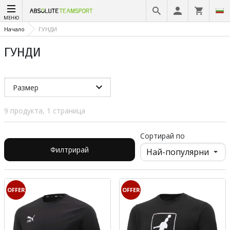
МЕНЮ
Начало
ГУНДИ
ГУНДИ
Размер
9 продукта, 1 страница
Сортирай по
Филтрирай
OFFER
OFFER