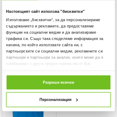
Настоящият сайт използва "бисквитки"
Използваме „бисквитки“, за да персонализираме
съдържанието и рекламите, да предоставяме
функции на социални медии и да анализираме
трафика си. Също така споделяме информация за
ГУНДИ
ГУНДИ
начина, по който използвате сайта ни, с
Тениска ESS Small Logo -
Блуза ГУНДИ РЕТРО
Гунди
партньорските си социални медии, рекламните си
Текуща цена:
42,08 €
/
82,30 лв.
Текуща цена:
партньори и партньори за анализ, които може да я
18,84 €
/
36,85 лв.
Редовна цена:
52,60 €
Редовна цена
Спестявате:
10,52 €
Разлика
Редовна цена:
37,69 €
Редовна цена
комбинират с друга предоставена им от Вас
Спестявате:
18,85 €
Разлика
информация или с такава, която са събрали от
ползването от Ваша страна на услугите им.
Разреши всички
OFFER
Персонализация