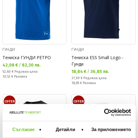
ГУНДИ
ГУНДИ
Тениска ГУНДИ РЕТРО
Тениска ESS Small Logo -
Гунди
Текуща цена:
42,08 €
/
82,30 лв.
Текуща цена:
18,84 €
/
36,85 лв.
Редовна цена:
52,60 €
Редовна цена
Спестявате:
10,52 €
Разлика
Редовна цена:
37,69 €
Редовна цена
Спестявате:
18,85 €
Разлика
OFFER
OFFER
Съгласие
Детайли
За приложението