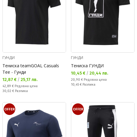
ГУНДИ
ГУНДИ
Тениска teamGOAL Casuals
Тениска ГУНДИ
Tee - Гунди
Текуща цена:
10,45 €
/
20,44 лв.
Текуща цена:
12,87 €
/
25,17 лв.
Редовна цена:
20,90 €
Редовна цена
Спестявате:
10,45 €
Разлика
Редовна цена:
42,89 €
Редовна цена
Спестявате:
30,02 €
Разлика
OFFER
OFFER