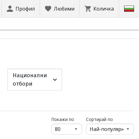
Профил
Любими
Количка
Национални
отбори
продукти на страница
Покажи по
Сортирай по