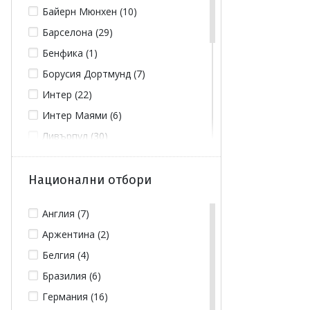
Байерн Мюнхен (10)
Барселона (29)
Бенфика (1)
Борусия Дортмунд (7)
Интер (22)
Интер Маями (6)
Ливърпул (30)
Манчестър Сити (4)
Манчестър Юнайтед (31)
Национални отбори
Милан (12)
Англия (7)
Пари Сен Жермен (58)
Аржентина (2)
Реал Мадрид (47)
Белгия (4)
Тотнъм Хотспър (5)
Бразилия (6)
Челси (16)
Германия (16)
Ювентус (15)