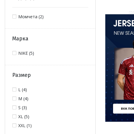
Момчета (2)
Марка
NIKE (5)
Размер
L (4)
M (4)
S (3)
XL (5)
XXL (1)