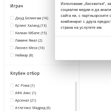
Използваме „бисквитки“, з
Играч
социални медии и да анали
сайта ни, с партньорските 
Джуд Белингам (16)
комбинират с друга предос
Ерлинг Халанд (13)
страна на услугите им.
Килиан Мбапе (15)
Ламине Ямал (2)
Лионел Меси (16)
Неймар (8)
Клубен отбор
АС Рома (1)
АФК Аякс (1)
Арсенал (21)
Атлетико Мадрид (6)