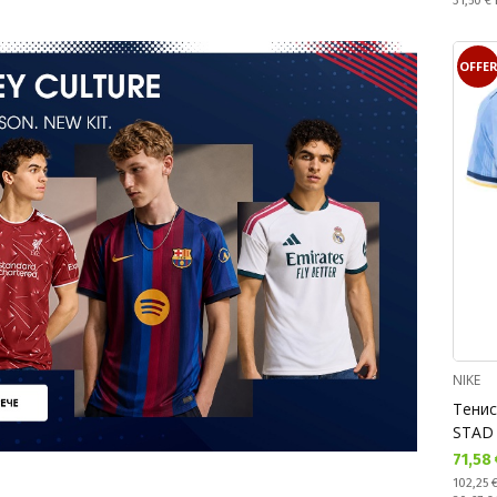
31,50 €
OFFE
NIKE
Тенис
STAD
Текущ
71,58
Редовн
102,25 