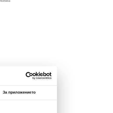
ате:
Разлика
За приложението