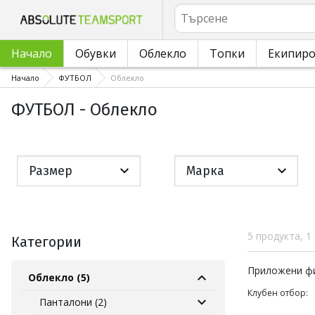
Търсене
Начало
Обувки
Облекло
Топки
Екипир
Начало
ФУТБОЛ
Облекло
ФУТБОЛ - Облекло
Размер
Марка
5 продукта, 1
Категории
Приложен
Приложени ф
Облекло (5)
Клубен отбор:
Панталони (2)