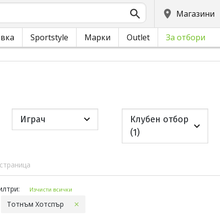
Магазини
овка
Sportstyle
Марки
Outlet
За отбори
Играч
Клубен отбор
(1)
 страница
и филтри
илтри:
Изчисти всички
Тотнъм Хотспър