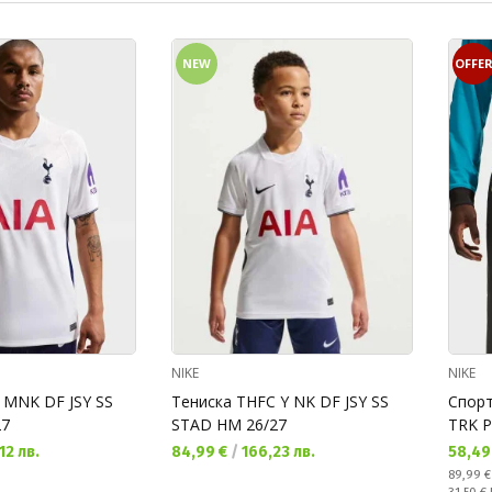
NEW
OFFE
NIKE
NIKE
 MNK DF JSY SS
Тениска THFC Y NK DF JSY SS
Спор
27
STAD HM 26/27
TRK P
Текуща цена:
Текущ
12 лв.
84,99 €
/
166,23 лв.
58,49
Редовн
89,99 
Спестяв