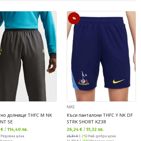
R
%
NIKE
тно долнище THFC M NK
Къси панталони THFC Y NK DF
NT SE
STRK SHORT KZ3R
а цена:
Текуща цена:
 €
/
114,40 лв.
26,24 €
/
51,32 лв.
а цена:
€
Редовна цена
26,84 €
(
-2%
)
Най-добра цена
ате:
Редовна цена: