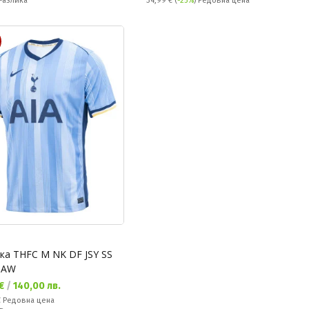
Разлика
34,99 €
(
-25%
) Редовна цена
R
ка THFC M NK DF JSY SS
 AW
а цена:
 €
/
140,00 лв.
а цена:
€
Редовна цена