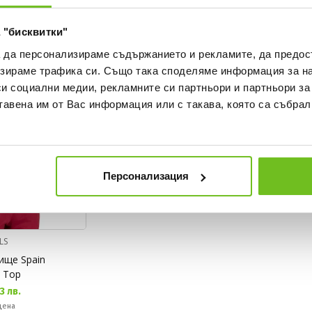
Спестявате:
24,00 €
Разлика
 "бисквитки"
а да персонализираме съдържанието и рекламите, да предо
зираме трафика си. Също така споделяме информация за на
си социални медии, рекламните си партньори и партньори за
тавена им от Вас информация или с такава, която са събрал
Персонализация
LS
ище Spain
k Top
3 лв.
цена