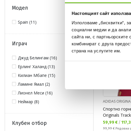
Спестявате:
26,00 €
Разлика
Модел
Настоящият сайт използва
OFFER
Spain (11)
Използваме „бисквитки“, з
социални медии и да анали
сайта ни, с партньорските 
Играч
комбинират с друга предос
страна на услугите им.
Джуд Белингам (16)
Ерлинг Халанд (13)
Килиан Мбапе (15)
Ламине Ямал (2)
Лионел Меси (16)
ADIDAS ORIGINA
Неймар (8)
Спортно горн
Originals Trac
Текуща цена:
59,99 €
/
117,3
Клубен отбор
Редовна цена:
99,99 €
Редовна 