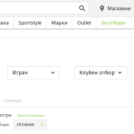
Магазини
овка
Sportstyle
Марки
Outlet
За отбори
Играч
Клубен отбор
1 страница
и филтри
илтри:
Изчисти всички
Испания
бори: