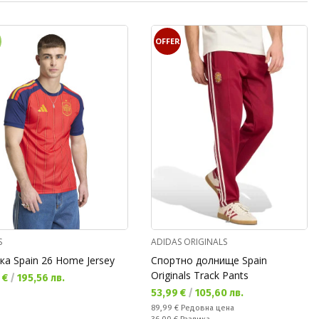
OFFER
S
ADIDAS ORIGINALS
ка Spain 26 Home Jersey
Спортно долнище Spain
Originals Track Pants
а цена:
 €
/
195,56 лв.
Текуща цена:
53,99 €
/
105,60 лв.
Редовна цена:
89,99 €
Редовна цена
Спестявате: