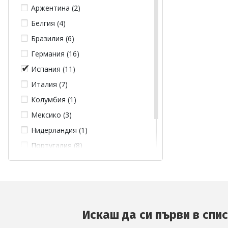
Аржентина (2)
Реал Мадрид (47)
Белгия (4)
Тотнъм Хотспър (5)
Бразилия (6)
Челси (16)
Германия (16)
Ювентус (15)
Испания (11)
Италия (7)
Колумбия (1)
Мексико (3)
Нидерландия (1)
Португалия (8)
Франция (7)
Ямайка (3)
Искаш да си първи в спи