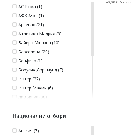
Спестявате:
40,00 €
Разлика
АС Рома (1)
АФК Аякс (1)
Арсенал (21)
Атлетико Мадрид (6)
Байерн Мюнхен (10)
Барселона (29)
Бенфика (1)
Борусия Дортмунд (7)
Интер (22)
Интер Маями (6)
Ливърпул (30)
Манчестър Сити (4)
Манчестър Юнайтед (31)
Национални отбори
Милан (12)
Англия (7)
Пари Сен Жермен (58)