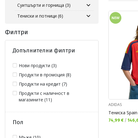
Суитшърти и горнища (3)
Тениски и потници (6)
NEW
Филтри
Допълнителни филтри
Нови продукти (3)
Продукти в промоция (8)
Продукти на кредит (7)
Продукти с наличност в
магазините (11)
ADIDAS
Тениска Spain
Текуща цена:
74,99 €
/
146,6
Пол
Мъже (10)