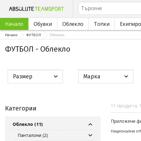
Търсене
Начало
Обувки
Облекло
Топки
Екипир
Начало
ФУТБОЛ
Облекло
ФУТБОЛ - Облекло
Размер
Марка
11 продукта, 
Категории
Приложен
Приложени ф
Облекло (11)
Национални от
Панталони (2)