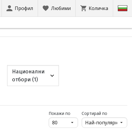
Профил
Любими
Количка
Национални
отбори (1)
продукти на страница
Покажи по
Сортирай по