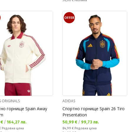
36,00 €
Разлика
R
OFFER
S ORIGINALS
ADIDAS
но горнище Spain Away
Спортно горнище Spain 26 Tiro
em
Presentation
а цена:
Текуща цена:
 €
/
164,27 лв.
50,99 €
/
99,73 лв.
а цена:
Редовна цена:
 €
Редовна цена
84,99 €
Редовна цена