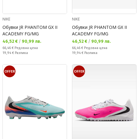
NIKE
NIKE
Обувки JR PHANTOM GX II
Обувки JR PHANTOM GX II
ACADEMY FG/MG
ACADEMY FG/MG
Текуща цена:
Текуща цена:
46,52 €
/
90,99 лв.
46,52 €
/
90,99 лв.
Редовна цена:
Редовна цена:
66,46 €
Редовна цена
66,46 €
Редовна цена
Спестявате:
Спестявате:
19,94 €
Разлика
19,94 €
Разлика
OFFER
OFFER