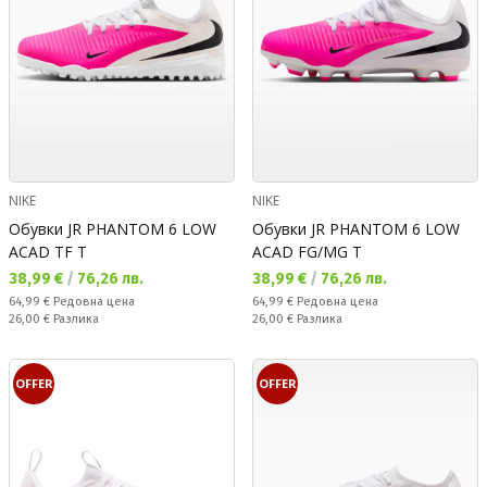
NIKE
NIKE
Обувки JR PHANTOM 6 LOW
Обувки JR PHANTOM 6 LOW
ACAD TF T
ACAD FG/MG T
Текуща цена:
Текуща цена:
38,99 €
/
76,26 лв.
38,99 €
/
76,26 лв.
Редовна цена:
Редовна цена:
64,99 €
Редовна цена
64,99 €
Редовна цена
Спестявате:
Спестявате:
26,00 €
Разлика
26,00 €
Разлика
OFFER
OFFER