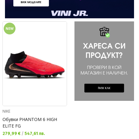
NEW
NIKE
Обувки PHANTOM 6 HIGH
ELITE FG
Текуща цена:
279,99 €
/
547,61 лв.