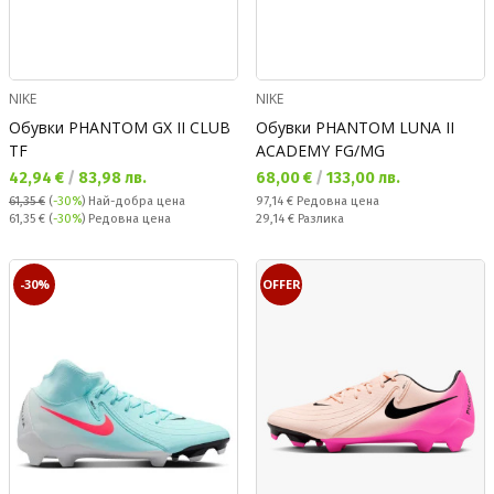
NIKE
NIKE
Обувки PHANTOM GX II CLUB
Обувки PHANTOM LUNA II
TF
ACADEMY FG/MG
Текуща цена:
Текуща цена:
42,94 €
/
83,98 лв.
68,00 €
/
133,00 лв.
Редовна цена:
61,35 €
(
-30%
)
Най-добра цена
97,14 €
Редовна цена
Редовна цена:
Спестявате:
61,35 €
(
-30%
) Редовна цена
29,14 €
Разлика
-30%
OFFER