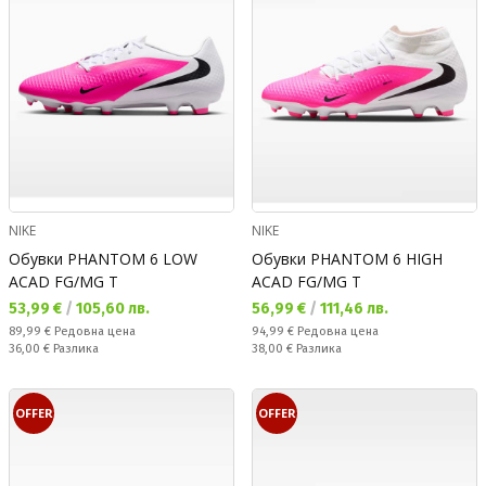
NIKE
NIKE
Обувки PHANTOM 6 LOW
Обувки PHANTOM 6 HIGH
ACAD FG/MG T
ACAD FG/MG T
Текуща цена:
Текуща цена:
53,99 €
/
105,60 лв.
56,99 €
/
111,46 лв.
Редовна цена:
Редовна цена:
89,99 €
Редовна цена
94,99 €
Редовна цена
Спестявате:
Спестявате:
36,00 €
Разлика
38,00 €
Разлика
OFFER
OFFER