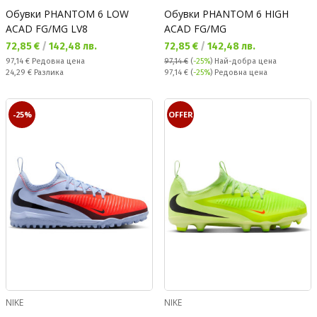
Обувки PHANTOM 6 LOW
Обувки PHANTOM 6 HIGH
ACAD FG/MG LV8
ACAD FG/MG
Текуща цена:
Текуща цена:
72,85 €
/
142,48 лв.
72,85 €
/
142,48 лв.
Редовна цена:
97,14 €
Редовна цена
97,14 €
(
-25%
)
Най-добра цена
Спестявате:
Редовна цена:
24,29 €
Разлика
97,14 €
(
-25%
) Редовна цена
-25%
OFFER
NIKE
NIKE