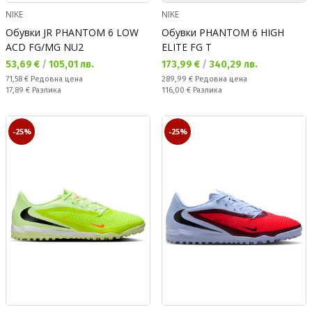
NIKE
NIKE
Обувки JR PHANTOM 6 LOW
Обувки PHANTOM 6 HIGH
ACD FG/MG NU2
ELITE FG T
Текуща цена:
Текуща цена:
53,69 €
/
105,01 лв.
173,99 €
/
340,29 лв.
Редовна цена:
Редовна цена:
71,58 €
Редовна цена
289,99 €
Редовна цена
Спестявате:
Спестявате:
17,89 €
Разлика
116,00 €
Разлика
-25%
-25%