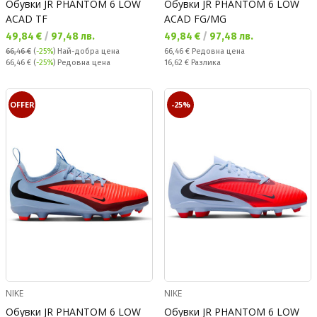
Обувки JR PHANTOM 6 LOW
Обувки JR PHANTOM 6 LOW
ACAD TF
ACAD FG/MG
Текуща цена:
Текуща цена:
49,84 €
/
97,48 лв.
49,84 €
/
97,48 лв.
Редовна цена:
66,46 €
(
-25%
)
Най-добра цена
66,46 €
Редовна цена
Редовна цена:
Спестявате:
66,46 €
(
-25%
) Редовна цена
16,62 €
Разлика
OFFER
-25%
NIKE
NIKE
Обувки JR PHANTOM 6 LOW
Обувки JR PHANTOM 6 LOW