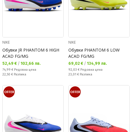
NIKE
NIKE
Обувки JR PHANTOM 6 HIGH
Обувки PHANTOM 6 LOW
ACAD FG/MG
ACAD FG/MG
Текуща цена:
Текуща цена:
52,49 €
/
102,66 лв.
69,02 €
/
134,99 лв.
Редовна цена:
Редовна цена:
74,99 €
Редовна цена
92,03 €
Редовна цена
Спестявате:
Спестявате:
22,50 €
Разлика
23,01 €
Разлика
OFFER
OFFER