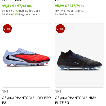
Текуща цена:
Текуща цена:
49,84 €
/
97,48 лв.
95,99 €
/
187,74 лв.
Редовна цена:
66,46 €
(
-25%
)
Най-добра цена
159,99 €
Редовна цена
Редовна цена:
Спестявате:
66,46 €
(
-25%
) Редовна цена
64,00 €
Разлика
OFFER
OFFER
NIKE
NIKE
Обувки PHANTOM 6 LOW PRO
Обувки PHANTOM 6 HIGH
FG
ELITE FG