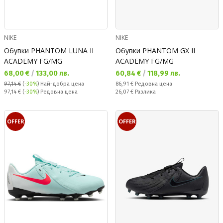
NIKE
NIKE
Обувки PHANTOM LUNA II
Обувки PHANTOM GX II
ACADEMY FG/MG
ACADEMY FG/MG
Текуща цена:
Текуща цена:
68,00 €
/
133,00 лв.
60,84 €
/
118,99 лв.
Редовна цена:
97,14 €
(
-30%
)
Най-добра цена
86,91 €
Редовна цена
Редовна цена:
Спестявате:
97,14 €
(
-30%
) Редовна цена
26,07 €
Разлика
OFFER
OFFER