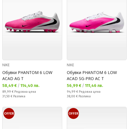
NIKE
NIKE
Обувки PHANTOM 6 LOW
Обувки PHANTOM 6 LOW
ACAD AG T
ACAD SG-PRO AC T
Текуща цена:
Текуща цена:
58,49 €
/
114,40 лв.
56,99 €
/
111,46 лв.
Редовна цена:
Редовна цена:
89,99 €
Редовна цена
94,99 €
Редовна цена
Спестявате:
Спестявате:
31,50 €
Разлика
38,00 €
Разлика
OFFER
OFFER