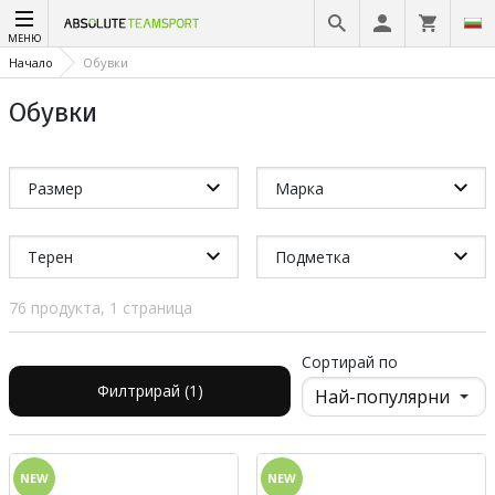
МЕНЮ
Начало
Обувки
Обувки
Размер
Марка
Терен
Подметка
76 продукта, 1 страница
Сортирай по
Филтрирай (1)
NEW
NEW