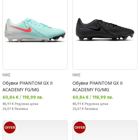
NIKE
NIKE
Обувки PHANTOM GX II
Обувки PHANTOM GX II
ACADEMY FG/MG
ACADEMY FG/MG
Текуща цена:
Текуща цена:
60,84 €
/
118,99 лв.
60,84 €
/
118,99 лв.
Редовна цена:
Редовна цена:
86,91 €
Редовна цена
86,91 €
Редовна цена
Спестявате:
Спестявате:
26,07 €
Разлика
26,07 €
Разлика
OFFER
OFFER