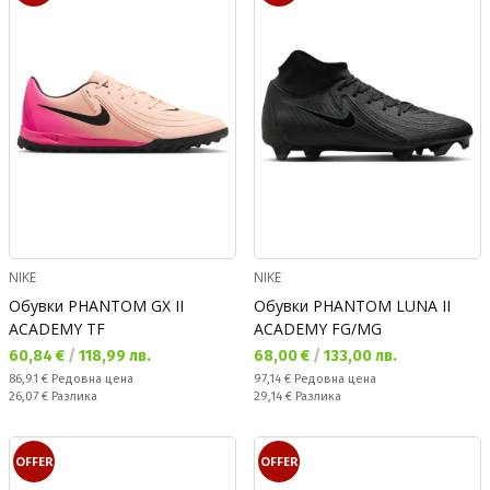
NIKE
NIKE
Обувки PHANTOM GX II
Обувки PHANTOM LUNA II
ACADEMY TF
ACADEMY FG/MG
Текуща цена:
Текуща цена:
60,84 €
/
118,99 лв.
68,00 €
/
133,00 лв.
Редовна цена:
Редовна цена:
86,91 €
Редовна цена
97,14 €
Редовна цена
Спестявате:
Спестявате:
26,07 €
Разлика
29,14 €
Разлика
OFFER
OFFER