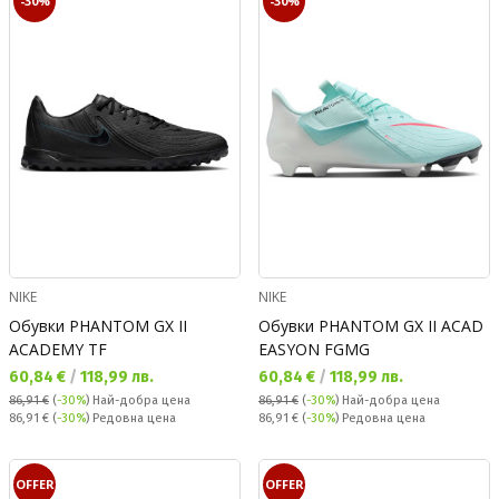
-30%
-30%
NIKE
NIKE
Обувки PHANTOM GX II
Обувки PHANTOM GX II ACAD
ACADEMY TF
EASYON FGMG
Текуща цена:
Текуща цена:
60,84 €
/
118,99 лв.
60,84 €
/
118,99 лв.
86,91 €
(
-30%
)
Най-добра цена
86,91 €
(
-30%
)
Най-добра цена
Редовна цена:
Редовна цена:
86,91 €
(
-30%
) Редовна цена
86,91 €
(
-30%
) Редовна цена
OFFER
OFFER