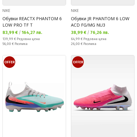
NIKE
NIKE
Обувки REACTX PHANTOM 6
Обувки JR PHANTOM 6 LOW
LOW PRO TF T
ACD FG/MG NU3
Текуща цена:
Текуща цена:
83,99 €
/
164,27 лв.
38,99 €
/
76,26 лв.
Редовна цена:
Редовна цена:
139,99 €
Редовна цена
64,99 €
Редовна цена
Спестявате:
Спестявате:
56,00 €
Разлика
26,00 €
Разлика
OFFER
OFFER