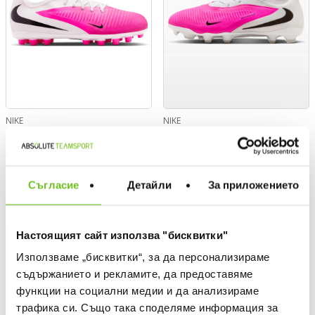
NIKE
NIKE
Обувки JR PHANTOM 6 LOW
Обувки JR PHANTOM 6 LOW
ACAD AG T
PRO FG/MG T
Текуща цена:
Текуща цена:
38,99 €
/
76,26 лв.
71,99 €
/
140,80 лв.
Съгласие
Детайли
За приложението
Редовна цена:
Редовна цена:
64,99 €
Редовна цена
119,99 €
Редовна цена
Спестявате:
Спестявате:
26,00 €
Разлика
48,00 €
Разлика
Настоящият сайт използва "бисквитки"
OFFER
-30%
Използваме „бисквитки“, за да персонализираме
съдържанието и рекламите, да предоставяме
функции на социални медии и да анализираме
трафика си. Също така споделяме информация за