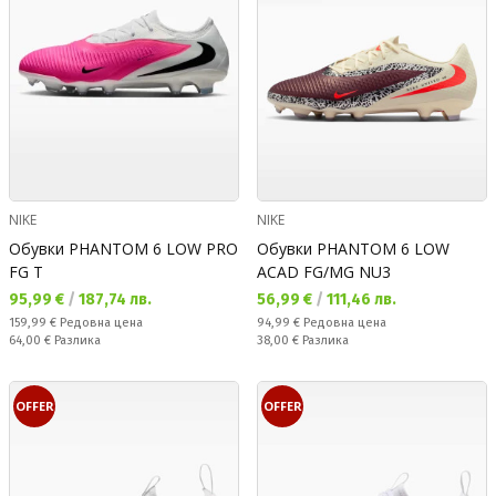
NIKE
NIKE
Обувки PHANTOM 6 LOW PRO
Обувки PHANTOM 6 LOW
FG T
ACAD FG/MG NU3
Текуща цена:
Текуща цена:
95,99 €
/
187,74 лв.
56,99 €
/
111,46 лв.
Редовна цена:
Редовна цена:
159,99 €
Редовна цена
94,99 €
Редовна цена
Спестявате:
Спестявате:
64,00 €
Разлика
38,00 €
Разлика
OFFER
OFFER