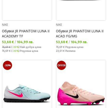
NIKE
NIKE
Обувки JR PHANTOM LUNA II
Обувки JR PHANTOM LUNA II
ACADEMY TF
ACAD FG/MG
Текуща цена:
Текуща цена:
53,68 €
/
104,99 лв.
53,68 €
/
104,99 лв.
Редовна цена:
76,69 €
(
-30%
)
Най-добра цена
76,69 €
Редовна цена
Редовна цена:
Спестявате:
76,69 €
(
-30%
) Редовна цена
23,01 €
Разлика
-30%
OFFER