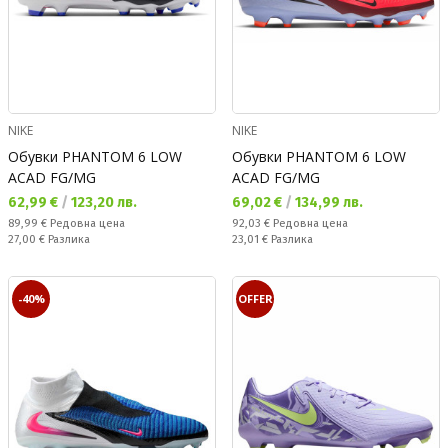
NIKE
NIKE
Обувки PHANTOM 6 LOW
Обувки PHANTOM 6 LOW
ACAD FG/MG
ACAD FG/MG
Текуща цена:
Текуща цена:
62,99 €
/
123,20 лв.
69,02 €
/
134,99 лв.
Редовна цена:
Редовна цена:
89,99 €
Редовна цена
92,03 €
Редовна цена
Спестявате:
Спестявате:
27,00 €
Разлика
23,01 €
Разлика
-40%
OFFER