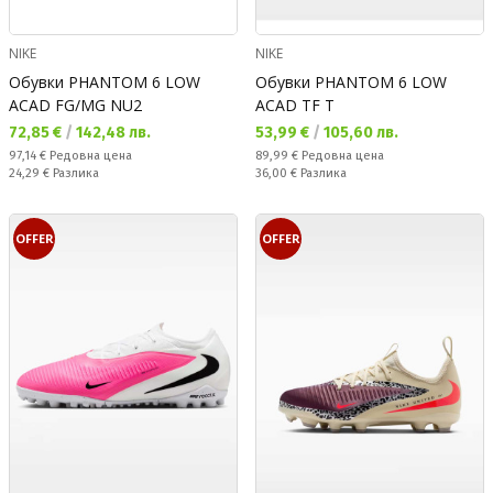
NIKE
NIKE
Обувки PHANTOM 6 LOW
Обувки PHANTOM 6 LOW
ACAD FG/MG NU2
ACAD TF T
Текуща цена:
Текуща цена:
72,85 €
/
142,48 лв.
53,99 €
/
105,60 лв.
Редовна цена:
Редовна цена:
97,14 €
Редовна цена
89,99 €
Редовна цена
Спестявате:
Спестявате:
24,29 €
Разлика
36,00 €
Разлика
OFFER
OFFER