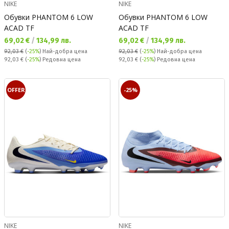
NIKE
NIKE
Обувки PHANTOM 6 LOW
Обувки PHANTOM 6 LOW
ACAD TF
ACAD TF
Текуща цена:
Текуща цена:
69,02 €
/
134,99 лв.
69,02 €
/
134,99 лв.
92,03 €
(
-25%
)
Най-добра цена
92,03 €
(
-25%
)
Най-добра цена
Редовна цена:
Редовна цена:
92,03 €
(
-25%
) Редовна цена
92,03 €
(
-25%
) Редовна цена
OFFER
-25%
NIKE
NIKE