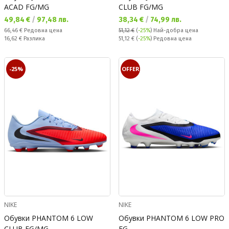
ACAD FG/MG
CLUB FG/MG
Текуща цена:
Текуща цена:
49,84 €
/
97,48 лв.
38,34 €
/
74,99 лв.
Редовна цена:
66,46 €
Редовна цена
51,12 €
(
-25%
)
Най-добра цена
Спестявате:
Редовна цена:
16,62 €
Разлика
51,12 €
(
-25%
) Редовна цена
-25%
OFFER
NIKE
NIKE
Обувки PHANTOM 6 LOW
Обувки PHANTOM 6 LOW PRO
CLUB FG/MG
FG