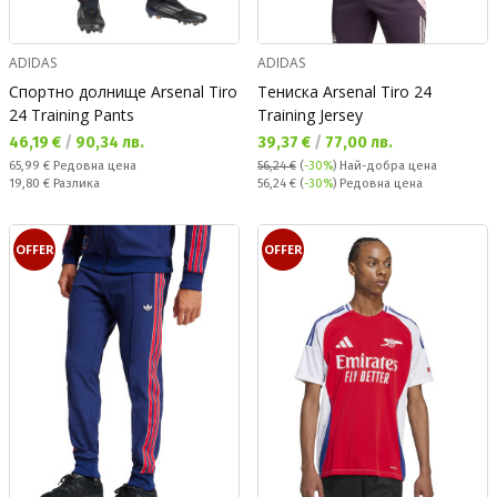
ADIDAS
ADIDAS
Спортно долнище Arsenal Tiro
Тениска Arsenal Tiro 24
24 Training Pants
Training Jersey
Текуща цена:
Текуща цена:
46,19 €
/
90,34 лв.
39,37 €
/
77,00 лв.
Редовна цена:
65,99 €
Редовна цена
56,24 €
(
-30%
)
Най-добра цена
Спестявате:
Редовна цена:
19,80 €
Разлика
56,24 €
(
-30%
) Редовна цена
OFFER
OFFER