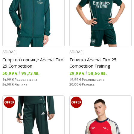
ADIDAS
ADIDAS
Спортно горнище Arsenal Tiro
Тениска Arsenal Tiro 25
25 Competition
Competition Training
Текуща цена:
Текуща цена:
50,99 €
/
99,73 лв.
29,99 €
/
58,66 лв.
Редовна цена:
Редовна цена:
84,99 €
Редовна цена
49,99 €
Редовна цена
Спестявате:
Спестявате:
34,00 €
Разлика
20,00 €
Разлика
OFFER
OFFER