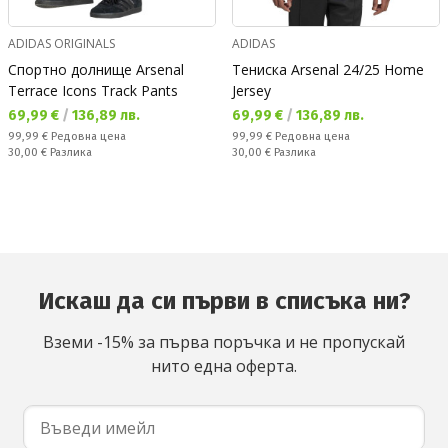
ADIDAS ORIGINALS
ADIDAS
Спортно долнище Arsenal
Тениска Arsenal 24/25 Home
Terrace Icons Track Pants
Jersey
Текуща цена:
Текуща цена:
69,99 €
/
136,89 лв.
69,99 €
/
136,89 лв.
Редовна цена:
Редовна цена:
99,99 €
Редовна цена
99,99 €
Редовна цена
Спестявате:
Спестявате:
30,00 €
Разлика
30,00 €
Разлика
Искаш да си първи в списъка ни?
Вземи -15% за първа поръчка и не пропускай
нито една оферта.