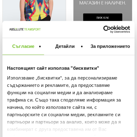
ADIDAS ORIGINALS
Съгласие
Детайли
За приложението
Тениска Arsenal FC Jersey
Текуща цена:
83,99 €
/
164,27 лв.
Редовна цена:
119,99 €
Редовна цена
Спестявате:
Настоящият сайт използва "бисквитки"
36,00 €
Разлика
Използваме „бисквитки“, за да персонализираме
съдържанието и рекламите, да предоставяме
OFFER
OFFER
функции на социални медии и да анализираме
трафика си. Също така споделяме информация за
начина, по който използвате сайта ни, с
партньорските си социални медии, рекламните си
партньори и партньори за анализ, които може да я
комбинират с друга предоставена им от Вас
информация или с такава, която са събрали от