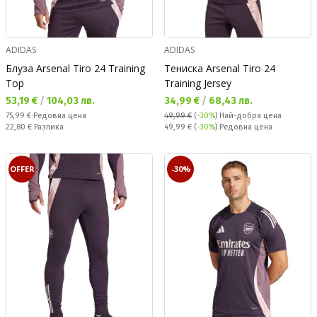
ADIDAS
ADIDAS
Блуза Arsenal Tiro 24 Training
Тениска Arsenal Tiro 24
Top
Training Jersey
Текуща цена:
Текуща цена:
53,19 €
/
104,03 лв.
34,99 €
/
68,43 лв.
Редовна цена:
75,99 €
Редовна цена
49,99 €
(
-30%
)
Най-добра цена
Спестявате:
Редовна цена:
22,80 €
Разлика
49,99 €
(
-30%
) Редовна цена
OFFER
-30%