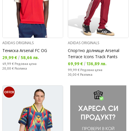
ADIDAS ORIGINALS
ADIDAS ORIGINALS
Тениска Arsenal FC OG
Спортно долнище Arsenal
Terrace Icons Track Pants
Текуща цена:
29,99 €
/
58,66 лв.
Текуща цена:
69,99 €
/
136,89 лв.
Редовна цена:
49,99 €
Редовна цена
Спестявате:
20,00 €
Разлика
Редовна цена:
99,99 €
Редовна цена
Спестявате:
30,00 €
Разлика
OFFER