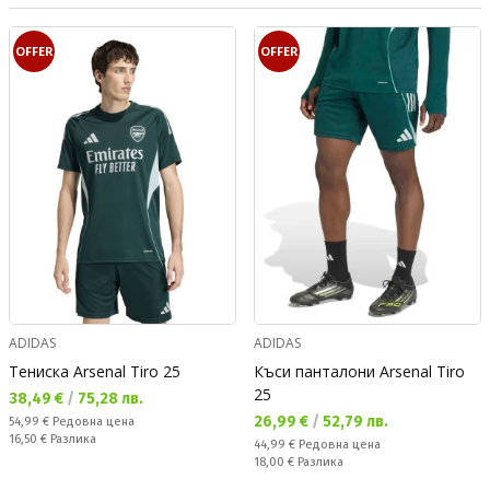
OFFER
OFFER
ADIDAS
ADIDAS
Тениска Arsenal Tiro 25
Къси панталони Arsenal Tiro
25
Текуща цена:
38,49 €
/
75,28 лв.
Текуща цена:
26,99 €
/
52,79 лв.
Редовна цена:
54,99 €
Редовна цена
Спестявате:
16,50 €
Разлика
Редовна цена:
44,99 €
Редовна цена
Спестявате:
18,00 €
Разлика