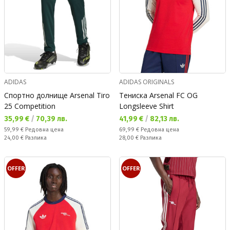
ADIDAS
ADIDAS ORIGINALS
Спортно долнище Arsenal Tiro
Тениска Arsenal FC OG
25 Competition
Longsleeve Shirt
Текуща цена:
Текуща цена:
35,99 €
/
70,39 лв.
41,99 €
/
82,13 лв.
Редовна цена:
Редовна цена:
59,99 €
Редовна цена
69,99 €
Редовна цена
Спестявате:
Спестявате:
24,00 €
Разлика
28,00 €
Разлика
OFFER
OFFER