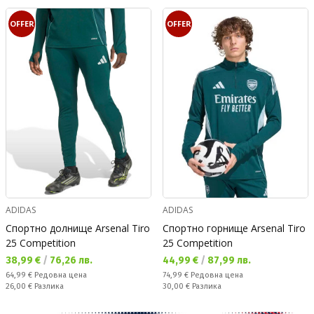
OFFER
OFFER
ADIDAS
ADIDAS
Спортно долнище Arsenal Tiro
Спортно горнище Arsenal Tiro
25 Competition
25 Competition
Текуща цена:
Текуща цена:
38,99 €
/
76,26 лв.
44,99 €
/
87,99 лв.
Редовна цена:
Редовна цена:
64,99 €
Редовна цена
74,99 €
Редовна цена
Спестявате:
Спестявате:
26,00 €
Разлика
30,00 €
Разлика