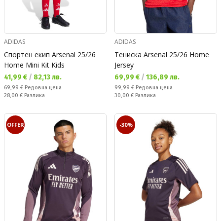
ADIDAS
ADIDAS
Спортен екип Arsenal 25/26
Тениска Arsenal 25/26 Home
Home Mini Kit Kids
Jersey
Текуща цена:
Текуща цена:
41,99 €
/
82,13 лв.
69,99 €
/
136,89 лв.
Редовна цена:
Редовна цена:
69,99 €
Редовна цена
99,99 €
Редовна цена
Спестявате:
Спестявате:
28,00 €
Разлика
30,00 €
Разлика
OFFER
-30%