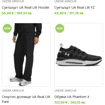
UNDER ARMOUR
UNDER ARMOUR
Суитшърт UA Rival LW Hoodie
Суитшърт UA Rival LW FZ
Текуща цена:
Текуща цена:
56,00 €
/
109,53 лв.
60,00 €
/
117,35 лв.
NEW
NEW
UNDER ARMOUR
UNDER ARMOUR
Спортно долнище UA Rival LW
Обувки UA Phantom X
Pant
Текуща цена:
133,00 €
/
260,13 лв.