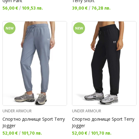
Gym Pant
Terry Short
Текуща цена:
Текуща цена:
56,00 €
/
109,53 лв.
39,00 €
/
76,28 лв.
NEW
NEW
UNDER ARMOUR
UNDER ARMOUR
Спортно долнище Sport Terry
Спортно долнище Sport Terry
Jogger
Jogger
Текуща цена:
Текуща цена:
52,00 €
/
101,70 лв.
52,00 €
/
101,70 лв.