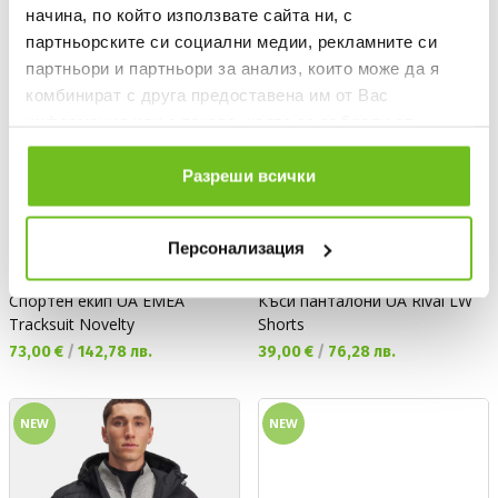
начина, по който използвате сайта ни, с
партньорските си социални медии, рекламните си
партньори и партньори за анализ, които може да я
комбинират с друга предоставена им от Вас
информация или с такава, която са събрали от
ползването от Ваша страна на услугите им.
Разреши всички
Персонализация
UNDER ARMOUR
UNDER ARMOUR
Спортен екип UA EMEA
Къси панталони UA Rival LW
Tracksuit Novelty
Shorts
Текуща цена:
Текуща цена:
73,00 €
/
142,78 лв.
39,00 €
/
76,28 лв.
NEW
NEW