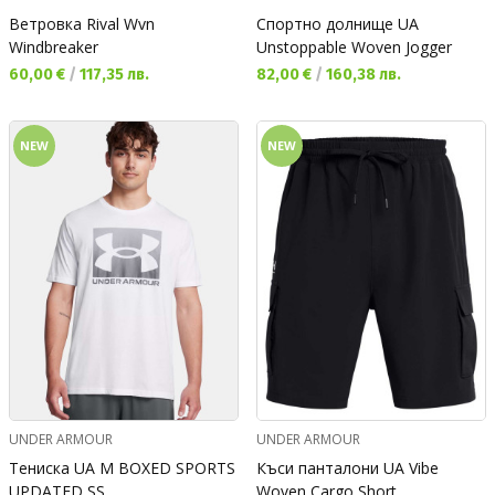
Ветровка Rival Wvn
Спортно долнище UA
Windbreaker
Unstoppable Woven Jogger
Текуща цена:
Текуща цена:
60,00 €
/
117,35 лв.
82,00 €
/
160,38 лв.
NEW
NEW
UNDER ARMOUR
UNDER ARMOUR
Тениска UA M BOXED SPORTS
Къси панталони UA Vibe
UPDATED SS
Woven Cargo Short