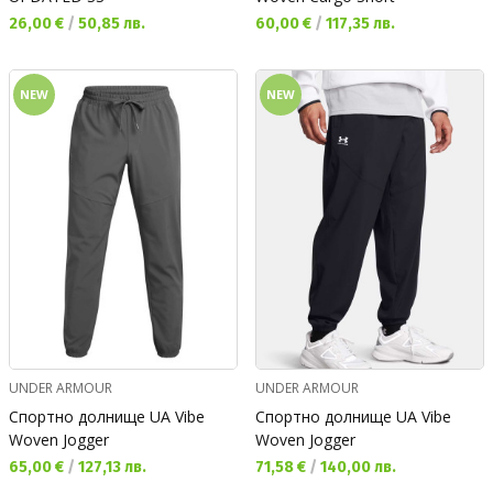
Текуща цена:
Текуща цена:
26,00 €
/
50,85 лв.
60,00 €
/
117,35 лв.
NEW
NEW
UNDER ARMOUR
UNDER ARMOUR
Спортно долнище UA Vibe
Спортно долнище UA Vibe
Woven Jogger
Woven Jogger
Текуща цена:
Текуща цена:
65,00 €
/
127,13 лв.
71,58 €
/
140,00 лв.