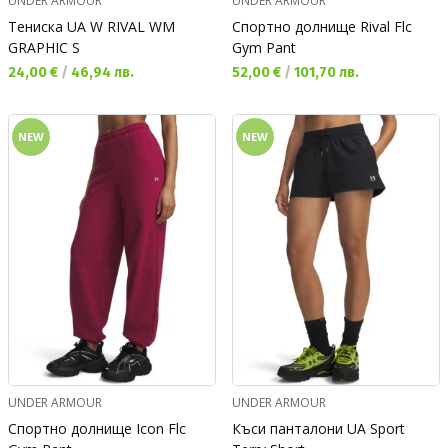
UNDER ARMOUR
UNDER ARMOUR
Тениска UA W RIVAL WM
Спортно долнище Rival Flc
GRAPHIC S
Gym Pant
Текуща цена:
Текуща цена:
24,00 €
/
46,94 лв.
52,00 €
/
101,70 лв.
NEW
NEW
UNDER ARMOUR
UNDER ARMOUR
Спортно долнище Icon Flc
Къси панталони UA Sport