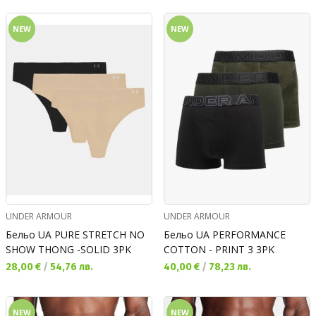
NEW
NEW
UNDER ARMOUR
UNDER ARMOUR
Бельо UA PURE STRETCH NO
Бельо UA PERFORMANCE
SHOW THONG -SOLID 3PK
COTTON - PRINT 3 3PK
Текуща цена:
Текуща цена:
28,00 €
/
54,76 лв.
40,00 €
/
78,23 лв.
NEW
NEW