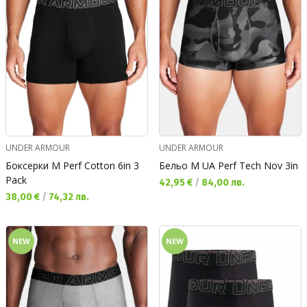
UNDER ARMOUR
UNDER ARMOUR
Боксерки M Perf Cotton 6in 3
Бельо M UA Perf Tech Nov 3in
Pack
Текуща цена:
42,95 €
/
84,00 лв.
Текуща цена:
38,00 €
/
74,32 лв.
NEW
NEW