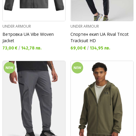
UNDER ARMOUR
UNDER ARMOUR
Ветровка UA Vibe Woven
Спортен екип UA Rival Tricot
Jacket
Tracksuit HD
Текуща цена:
Текуща цена:
73,00 €
/
142,78 лв.
69,00 €
/
134,95 лв.
NEW
NEW