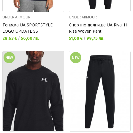
UNDER ARMOUR
UNDER ARMOUR
Тениска UA SPORTSTYLE
Спортно долнище UA Rival Hi
LOGO UPDATE SS
Rise Woven Pant
Текуща цена:
Текуща цена:
28,63 €
/
56,00 лв.
51,00 €
/
99,75 лв.
NEW
NEW