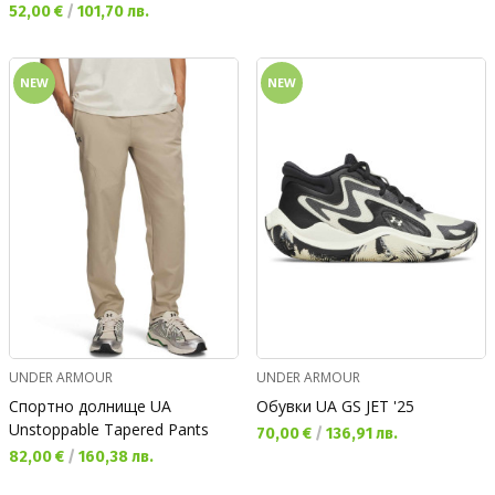
Текуща цена:
52,00 €
/
101,70 лв.
NEW
NEW
UNDER ARMOUR
UNDER ARMOUR
Спортно долнище UA
Обувки UA GS JET '25
Unstoppable Tapered Pants
Текуща цена:
70,00 €
/
136,91 лв.
Текуща цена:
82,00 €
/
160,38 лв.