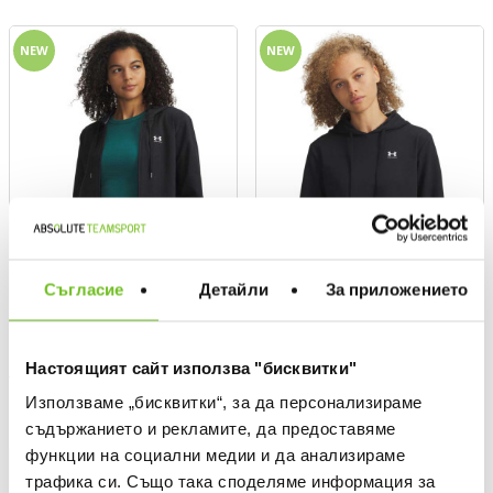
NEW
NEW
Съгласие
Детайли
За приложението
UNDER ARMOUR
UNDER ARMOUR
Настоящият сайт използва "бисквитки"
Яке Sport Terry FZ
Суитшърт Sport Terry Hoodie
Текуща цена:
Текуща цена:
56,00 €
/
109,53 лв.
56,00 €
/
109,53 лв.
Използваме „бисквитки“, за да персонализираме
съдържанието и рекламите, да предоставяме
функции на социални медии и да анализираме
NEW
NEW
трафика си. Също така споделяме информация за