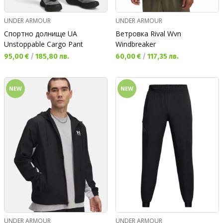
UNDER ARMOUR
UNDER ARMOUR
Спортно долнище UA
Ветровка Rival Wvn
Unstoppable Cargo Pant
Windbreaker
Текуща цена:
Текуща цена:
95,00 €
/
185,80 лв.
60,00 €
/
117,35 лв.
NEW
NEW
UNDER ARMOUR
UNDER ARMOUR