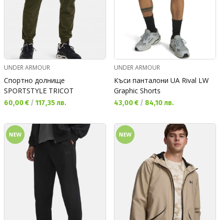
UNDER ARMOUR
UNDER ARMOUR
Спортно долнище
Къси панталони UA Rival LW
SPORTSTYLE TRICOT
Graphic Shorts
Текуща цена:
Текуща цена:
60,00 €
/
117,35 лв.
43,00 €
/
84,10 лв.
NEW
NEW