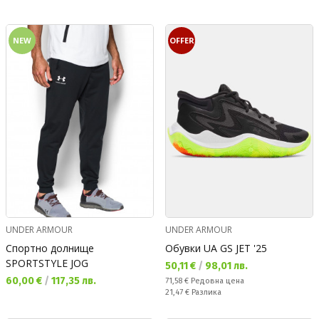
NEW
OFFER
UNDER ARMOUR
UNDER ARMOUR
Спортно долнище
Обувки UA GS JET '25
SPORTSTYLE JOG
Текуща цена:
50,11 €
/
98,01 лв.
Текуща цена:
60,00 €
/
117,35 лв.
Редовна цена:
71,58 €
Редовна цена
Спестявате:
21,47 €
Разлика