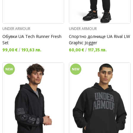
UNDER ARMOUR
UNDER ARMOUR
Обувки UA Tech Runner Fresh
Спортно долнище UA Rival LW
Set
Graphic Jogger
Текуща цена:
Текуща цена:
99,00 €
/
193,63 лв.
60,00 €
/
117,35 лв.
NEW
NEW