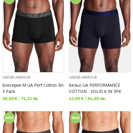
UNDER ARMOUR
UNDER ARMOUR
Боксерки M UA Perf Cotton 3in
Бельо UA PERFORMANCE
3 Pack
COTTON - SOLID 6 IN 3PK
Текуща цена:
Текуща цена:
38,00 €
/
74,32 лв.
42,95 €
/
84,00 лв.
NEW
NEW