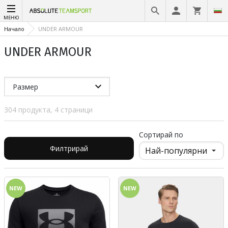
МЕНЮ
Начало
UNDER ARMOUR
UNDER ARMOUR
Размер
304 продукта, 4 страници
Сортирай по
Филтрирай
NEW
NEW