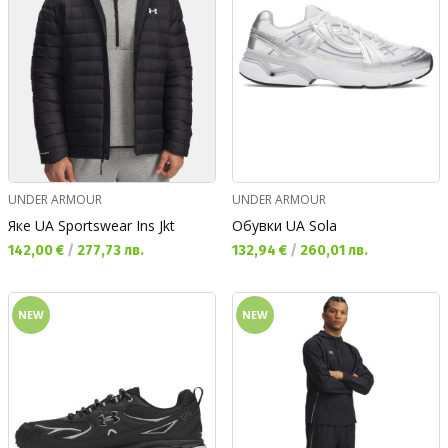
UNDER ARMOUR
UNDER ARMOUR
Яке UA Sportswear Ins Jkt
Обувки UA Sola
Текуща цена:
Текуща цена:
142,00 €
/
277,73 лв.
132,94 €
/
260,01 лв.
NEW
NEW