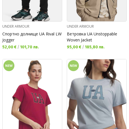
UNDER ARMOUR
UNDER ARMOUR
Спортно долнище UA Rival LW
Ветровка UA Unstoppable
Jogger
Woven Jacket
Текуща цена:
Текуща цена:
52,00 €
/
101,70 лв.
95,00 €
/
185,80 лв.
NEW
NEW