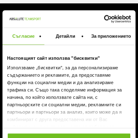
ЗА ABSOLUTE TEAMSPORT
За нас
Магазини
Блог
Съгласие
Детайли
За приложението
Контакти
Настоящият сайт използва "бисквитки"
ИНФОРМАЦИЯ И ПОМОЩ
Използваме „бисквитки“, за да персонализираме
Поръчка
съдържанието и рекламите, да предоставяме
Доставка
функции на социални медии и да анализираме
Връщане
трафика си. Също така споделяме информация за
Click and Collect
начина, по който използвате сайта ни, с
КЗП
партньорските си социални медии, рекламните си
Решаване на спорове
партньори и партньори за анализ, които може да я
Преминаване към еврото
комбинират с друга предоставена им от Вас
информация или с такава, която са събрали от
ползването от Ваша страна на услугите им.
КОНТАКТИ