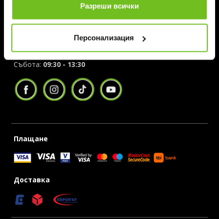
Разреши всички
ж.к.Младост IV, ул. “Васил Радославов” 6
Сграда Sport Depot
Персонализация
0701 99009
Понеделник - Петък:
08:30 - 18:30
Събота:
09:30 - 13:30
Плащане
Доставка