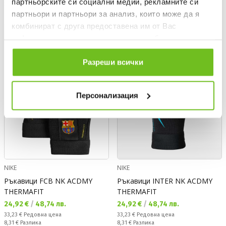
партньорските си социални медии, рекламните си
Спестявате:
Спестявате:
5,40 €
Разлика
7,20 €
Разлика
партньори и партньори за анализ, които може да я
комбинират с друга предоставена им от Вас
OFFER
OFFER
информация или с такава, която са събрали от
ползването от Ваша страна на услугите им.
Разреши всички
Персонализация
NIKE
NIKE
Ръкавици FCB NK ACDMY
Ръкавици INTER NK ACDMY
THERMAFIT
THERMAFIT
Текуща цена:
Текуща цена:
24,92 €
/
48,74 лв.
24,92 €
/
48,74 лв.
Редовна цена:
Редовна цена:
33,23 €
Редовна цена
33,23 €
Редовна цена
Спестявате:
Спестявате:
8,31 €
Разлика
8,31 €
Разлика