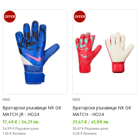
OFFER
OFFER
NIKE
NIKE
Вратарски ръкавици NK GK
Вратарски ръкавици NK GK
MATCH JR - HO24
MATCH - HO24
Текуща цена:
Текуща цена:
17,49 €
/
34,21 лв.
21,47 €
/
41,99 лв.
Редовна цена:
Редовна цена:
24,99 €
Редовна цена
30,67 €
Редовна цена
Спестявате:
Спестявате:
7,50 €
Разлика
9,20 €
Разлика