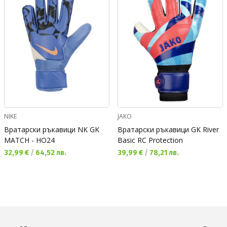
NIKE
JAKO
Вратарски ръкавици NK GK
Вратарски ръкавици GK River
MATCH - HO24
Basic RC Protection
Текуща цена:
Текуща цена:
32,99 €
/
64,52 лв.
39,99 €
/
78,21 лв.