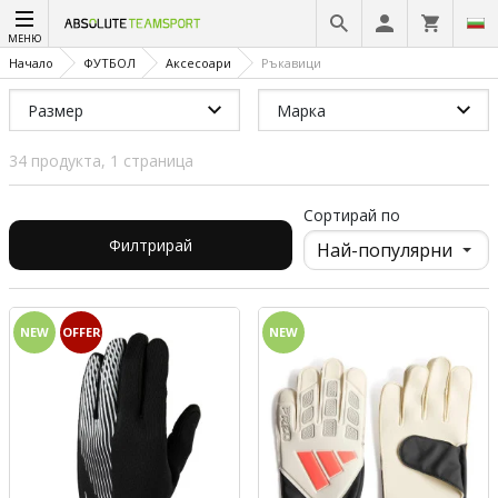
МЕНЮ
Начало
ФУТБОЛ
Аксесоари
Ръкавици
Размер
Марка
34 продукта, 1 страница
Сортирай по
Филтрирай
NEW
OFFER
NEW