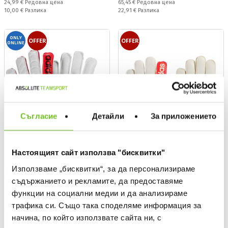
Редовна цена:
Редовна цена:
24,99 €
Редовна цена
65,45 €
Редовна цена
Спестявате:
Спестявате:
10,00 €
Разлика
22,91 €
Разлика
ONLY
OFFER
OFFER
ONLINE
Съгласие
Детайли
За приложението
Настоящият сайт използва "бисквитки"
Използваме „бисквитки“, за да персонализираме
ADIDAS
ADIDAS
съдържанието и рекламите, да предоставяме
Вратарски ръкавици COPA
Вратарски ръкавици Copa
функции на социални медии и да анализираме
GOALKEEPER GLOVE CLUB
Club Goalkeeper Gloves
трафика си. Също така споделяме информация за
Текуща цена:
Текуща цена:
12,59 €
/
24,62 лв.
16,79 €
/
32,84 лв.
начина, по който използвате сайта ни, с
Редовна цена:
Редовна цена:
17,99 €
Редовна цена
23,99 €
Редовна цена