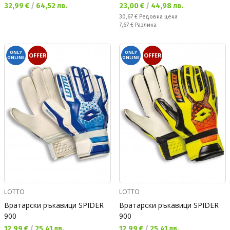
Текуща цена:
Текуща цена:
32,99 €
/
64,52 лв.
23,00 €
/
44,98 лв.
Редовна цена:
30,67 €
Редовна цена
Спестявате:
7,67 €
Разлика
ONLY
ONLY
OFFER
OFFER
ONLINE
ONLINE
LOTTO
LOTTO
Вратарски ръкавици SPIDER
Вратарски ръкавици SPIDER
900
900
Текуща цена:
Текуща цена:
12,99 €
/
25,41 лв.
12,99 €
/
25,41 лв.