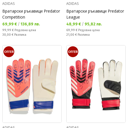
ADIDAS
ADIDAS
Вратарски ръкавици Predator
Вратарски ръкавици Predator
Competition
League
Текуща цена:
Текуща цена:
69,99 €
/
136,89 лв.
48,99 €
/
95,82 лв.
Редовна цена:
Редовна цена:
99,99 €
Редовна цена
69,99 €
Редовна цена
Спестявате:
Спестявате:
30,00 €
Разлика
21,00 €
Разлика
OFFER
OFFER
ADIDAS
ADIDAS