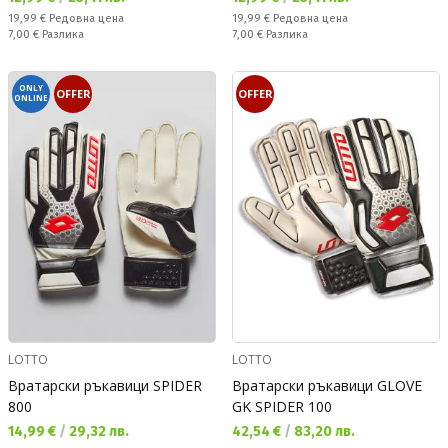
Редовна цена:
Редовна цена:
19,99 €
Редовна цена
19,99 €
Редовна цена
Спестявате:
Спестявате:
7,00 €
Разлика
7,00 €
Разлика
ONLY
OFFER
OFFER
ONLINE
LOTTO
LOTTO
Вратарски ръкавици SPIDER
Вратарски ръкавици GLOVE
800
GK SPIDER 100
Текуща цена:
Текуща цена:
14,99 €
/
29,32 лв.
42,54 €
/
83,20 лв.