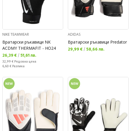
NIKE TEAMWEAR
ADIDAS
Вратарски ръкавици NK
Вратарски ръкавици Predator
ACDMY THERMAFIT - HO24
Текуща цена:
29,99 €
/
58,66 лв.
Текуща цена:
26,39 €
/
51,61 лв.
Редовна цена:
32,99 €
Редовна цена
Спестявате:
6,60 €
Разлика
NEW
NEW