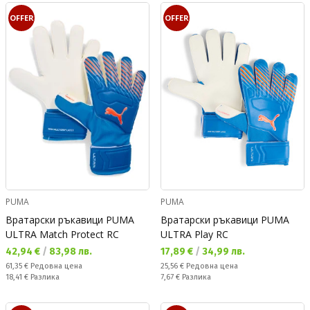
OFFER
OFFER
PUMA
PUMA
Вратарски ръкавици PUMA
Вратарски ръкавици PUMA
ULTRA Match Protect RC
ULTRA Play RC
Текуща цена:
Текуща цена:
42,94 €
/
83,98 лв.
17,89 €
/
34,99 лв.
Редовна цена:
Редовна цена:
61,35 €
Редовна цена
25,56 €
Редовна цена
Спестявате:
Спестявате:
18,41 €
Разлика
7,67 €
Разлика