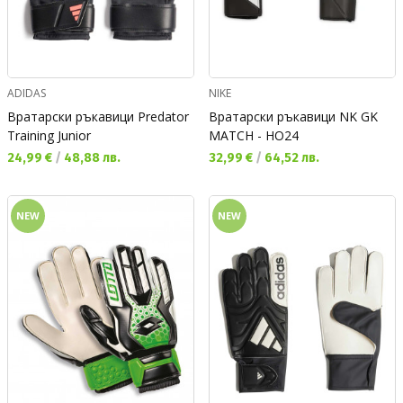
ADIDAS
NIKE
Вратарски ръкавици Predator
Вратарски ръкавици NK GK
Training Junior
MATCH - HO24
Текуща цена:
Текуща цена:
24,99 €
/
48,88 лв.
32,99 €
/
64,52 лв.
NEW
NEW