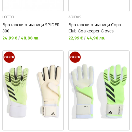
LOTTO
ADIDAS
Вратарски ръкавици SPIDER
Вратарски ръкавици Copa
800
Club Goalkeeper Gloves
Текуща цена:
Текуща цена:
24,99 €
/
48,88 лв.
22,99 €
/
44,96 лв.
OFFER
OFFER