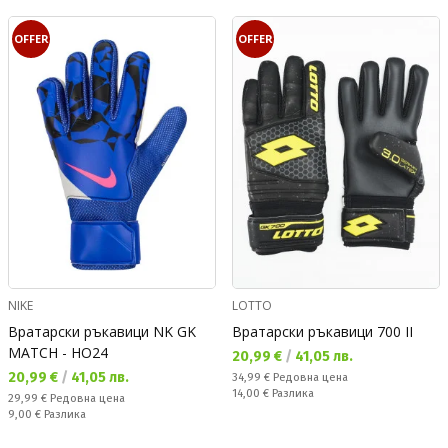
OFFER
OFFER
NIKE
LOTTO
Вратарски ръкавици NK GK
Вратарски ръкавици 700 II
MATCH - HO24
Текуща цена:
20,99 €
/
41,05 лв.
Текуща цена:
20,99 €
/
41,05 лв.
Редовна цена:
34,99 €
Редовна цена
Спестявате:
14,00 €
Разлика
Редовна цена:
29,99 €
Редовна цена
Спестявате:
9,00 €
Разлика