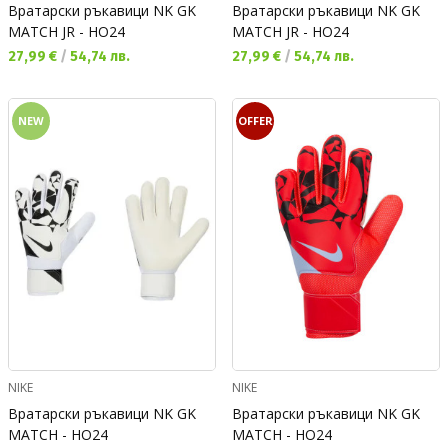
Вратарски ръкавици NK GK
Вратарски ръкавици NK GK
MATCH JR - HO24
MATCH JR - HO24
Текуща цена:
Текуща цена:
27,99 €
/
54,74 лв.
27,99 €
/
54,74 лв.
NEW
OFFER
NIKE
NIKE
Вратарски ръкавици NK GK
Вратарски ръкавици NK GK
MATCH - HO24
MATCH - HO24