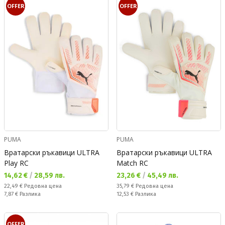
OFFER
OFFER
PUMA
PUMA
Вратарски ръкавици ULTRA
Вратарски ръкавици ULTRA
Play RC
Match RC
Текуща цена:
Текуща цена:
14,62 €
/
28,59 лв.
23,26 €
/
45,49 лв.
Редовна цена:
Редовна цена:
22,49 €
Редовна цена
35,79 €
Редовна цена
Спестявате:
Спестявате:
7,87 €
Разлика
12,53 €
Разлика
OFFER