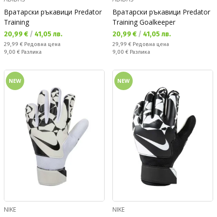
Вратарски ръкавици Predator
Вратарски ръкавици Predator
Training
Training Goalkeeper
Текуща цена:
Текуща цена:
20,99 €
/
41,05 лв.
20,99 €
/
41,05 лв.
Редовна цена:
Редовна цена:
29,99 €
Редовна цена
29,99 €
Редовна цена
Спестявате:
Спестявате:
9,00 €
Разлика
9,00 €
Разлика
NEW
NEW
NIKE
NIKE