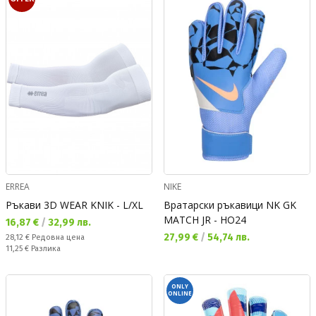
ERREA
NIKE
Ръкави 3D WEAR KNIK - L/XL
Вратарски ръкавици NK GK
MATCH JR - HO24
Текуща цена:
16,87 €
/
32,99 лв.
Текуща цена:
27,99 €
/
54,74 лв.
Редовна цена:
28,12 €
Редовна цена
Спестявате:
11,25 €
Разлика
ONLY
ONLINE