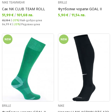
NIKE TEAMWEAR
BRILLE
Сак NK CLUB TEAM ROLL
Футболни чорапи GOAL II
Текуща цена:
Текуща цена:
51,99 €
/
101,68 лв.
5,90 €
/
11,54 лв.
65,18 €
(
-20%
)
Най-добра цена
Редовна цена:
64,99 €
(
-20%
) Редовна цена
NEW
NEW
BRILLE
NIKE