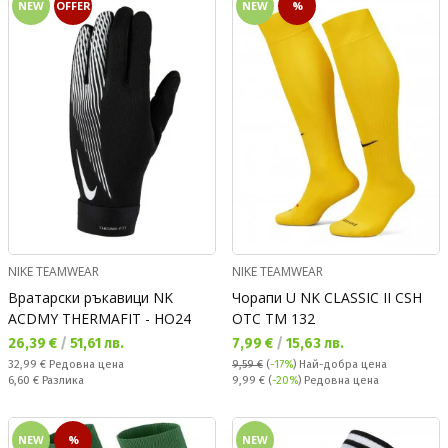
NEW
OFFER
NEW
%
NIKE TEAMWEAR
NIKE TEAMWEAR
Вратарски ръкавици NK
Чорапи U NK CLASSIC II CSH
ACDMY THERMAFIT - HO24
OTC TM 132
Текуща цена:
Текуща цена:
26,39 €
/
51,61 лв.
7,99 €
/
15,63 лв.
Редовна цена:
32,99 €
Редовна цена
9,59 €
(
-17%
)
Най-добра цена
Спестявате:
Редовна цена:
6,60 €
Разлика
9,99 €
(
-20%
) Редовна цена
NEW
%
NEW