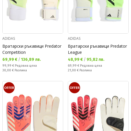
ADIDAS
ADIDAS
Вратарски ръкавици Predator
Вратарски ръкавици Predator
Competition
League
Текуща цена:
Текуща цена:
69,99 €
/
136,89 лв.
48,99 €
/
95,82 лв.
Редовна цена:
Редовна цена:
99,99 €
Редовна цена
69,99 €
Редовна цена
Спестявате:
Спестявате:
30,00 €
Разлика
21,00 €
Разлика
OFFER
OFFER