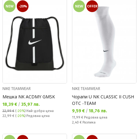
NEW
-20%
NEW
OFFER
NIKE TEAMWEAR
NIKE TEAMWEAR
Мешка NK ACDMY GMSK
Чорапи U NK CLASSIC II CUSH
OTC -TEAM
Текуща цена:
18,39 €
/
35,97 лв.
Текуща цена:
9,59 €
/
18,76 лв.
22,99 €
(
-20%
)
Най-добра цена
Редовна цена:
22,99 €
(
-20%
) Редовна цена
Редовна цена:
11,99 €
Редовна цена
Спестявате:
2,40 €
Разлика