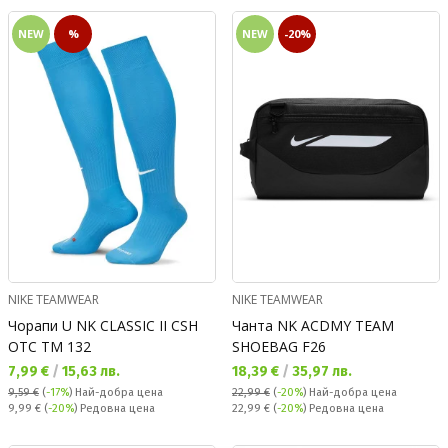
NEW
%
NEW
-20%
NIKE TEAMWEAR
NIKE TEAMWEAR
Чорапи U NK CLASSIC II CSH
Чанта NK ACDMY TEAM
OTC TM 132
SHOEBAG F26
Текуща цена:
Текуща цена:
7,99 €
/
15,63 лв.
18,39 €
/
35,97 лв.
9,59 €
(
-17%
)
Най-добра цена
22,99 €
(
-20%
)
Най-добра цена
Редовна цена:
Редовна цена:
9,99 €
(
-20%
) Редовна цена
22,99 €
(
-20%
) Редовна цена