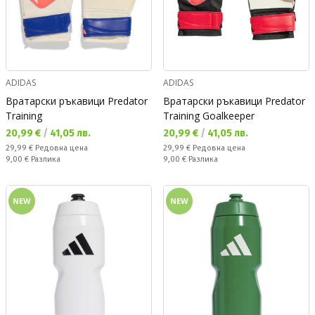
ADIDAS
ADIDAS
Вратарски ръкавици Predator
Вратарски ръкавици Predator
Training
Training Goalkeeper
Текуща цена:
Текуща цена:
20,99 €
/
41,05 лв.
20,99 €
/
41,05 лв.
Редовна цена:
Редовна цена:
29,99 €
Редовна цена
29,99 €
Редовна цена
Спестявате:
Спестявате:
9,00 €
Разлика
9,00 €
Разлика
NEW
NEW