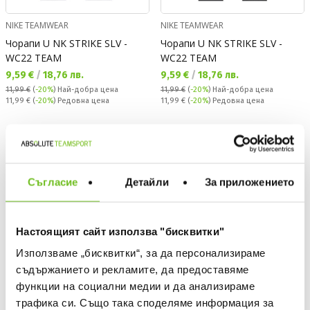
NIKE TEAMWEAR
NIKE TEAMWEAR
Чорапи U NK STRIKE SLV -
Чорапи U NK STRIKE SLV -
WC22 TEAM
WC22 TEAM
Текуща цена:
Текуща цена:
9,59 €
/
18,76 лв.
9,59 €
/
18,76 лв.
11,99 €
(
-20%
)
Най-добра цена
11,99 €
(
-20%
)
Най-добра цена
Редовна цена:
Редовна цена:
11,99 €
(
-20%
) Редовна цена
11,99 €
(
-20%
) Редовна цена
NEW
-20%
NEW
-20%
Съгласие
Детайли
За приложението
Настоящият сайт използва "бисквитки"
Използваме „бисквитки“, за да персонализираме
съдържанието и рекламите, да предоставяме
функции на социални медии и да анализираме
трафика си. Също така споделяме информация за