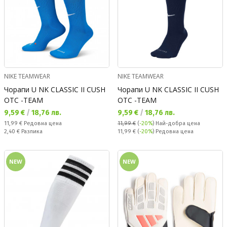
NIKE TEAMWEAR
NIKE TEAMWEAR
Чорапи U NK CLASSIC II CUSH
Чорапи U NK CLASSIC II CUSH
OTC -TEAM
OTC -TEAM
Текуща цена:
Текуща цена:
9,59 €
/
18,76 лв.
9,59 €
/
18,76 лв.
Редовна цена:
11,99 €
Редовна цена
11,99 €
(
-20%
)
Най-добра цена
Спестявате:
Редовна цена:
2,40 €
Разлика
11,99 €
(
-20%
) Редовна цена
NEW
NEW