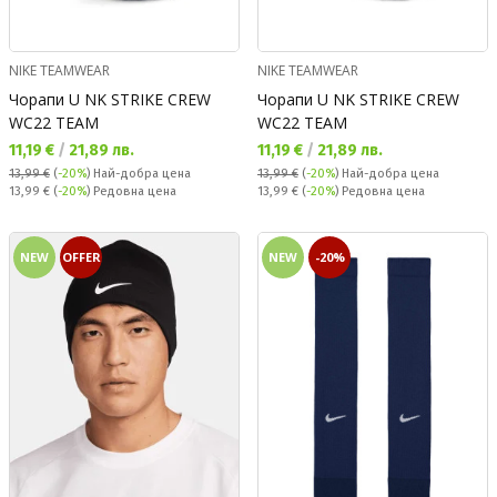
NIKE TEAMWEAR
NIKE TEAMWEAR
Чорапи U NK STRIKE CREW
Чорапи U NK STRIKE CREW
WC22 TEAM
WC22 TEAM
Текуща цена:
Текуща цена:
11,19 €
/
21,89 лв.
11,19 €
/
21,89 лв.
13,99 €
(
-20%
)
Най-добра цена
13,99 €
(
-20%
)
Най-добра цена
Редовна цена:
Редовна цена:
13,99 €
(
-20%
) Редовна цена
13,99 €
(
-20%
) Редовна цена
NEW
OFFER
NEW
-20%