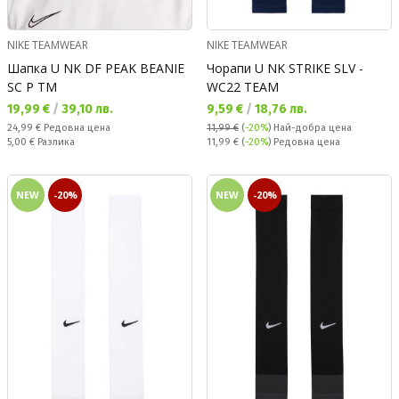
NIKE TEAMWEAR
NIKE TEAMWEAR
Шапка U NK DF PEAK BEANIE
Чорапи U NK STRIKE SLV -
SC P TM
WC22 TEAM
Текуща цена:
Текуща цена:
19,99 €
/
39,10 лв.
9,59 €
/
18,76 лв.
Редовна цена:
24,99 €
Редовна цена
11,99 €
(
-20%
)
Най-добра цена
Спестявате:
Редовна цена:
5,00 €
Разлика
11,99 €
(
-20%
) Редовна цена
NEW
-20%
NEW
-20%