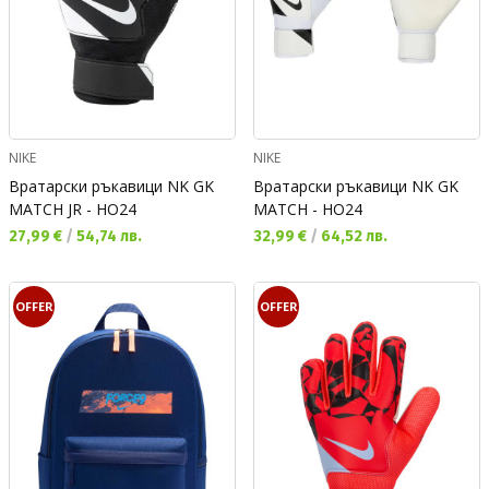
NIKE
NIKE
Вратарски ръкавици NK GK
Вратарски ръкавици NK GK
MATCH JR - HO24
MATCH - HO24
Текуща цена:
Текуща цена:
27,99 €
/
54,74 лв.
32,99 €
/
64,52 лв.
OFFER
OFFER