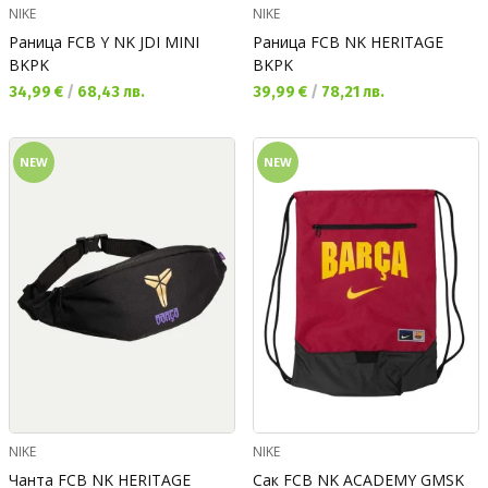
NIKE
NIKE
Раница FCB Y NK JDI MINI
Раница FCB NK HERITAGE
BKPK
BKPK
Текуща цена:
Текуща цена:
34,99 €
/
68,43 лв.
39,99 €
/
78,21 лв.
NEW
NEW
NIKE
NIKE
Чанта FCB NK HERITAGE
Сак FCB NK ACADEMY GMSK