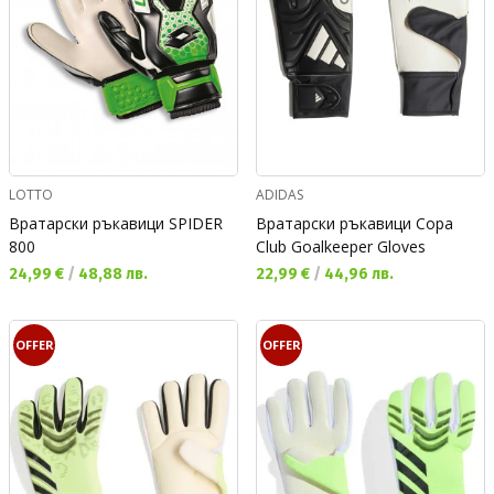
LOTTO
ADIDAS
Вратарски ръкавици SPIDER
Вратарски ръкавици Copa
800
Club Goalkeeper Gloves
Текуща цена:
Текуща цена:
24,99 €
/
48,88 лв.
22,99 €
/
44,96 лв.
OFFER
OFFER