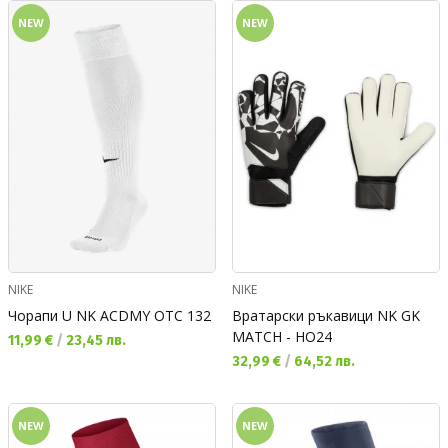
NEW
NEW
NIKE
NIKE
Чорапи U NK ACDMY OTC 132
Вратарски ръкавици NK GK
MATCH - HO24
Текуща цена:
11,99 €
/
23,45 лв.
Текуща цена:
32,99 €
/
64,52 лв.
NEW
NEW