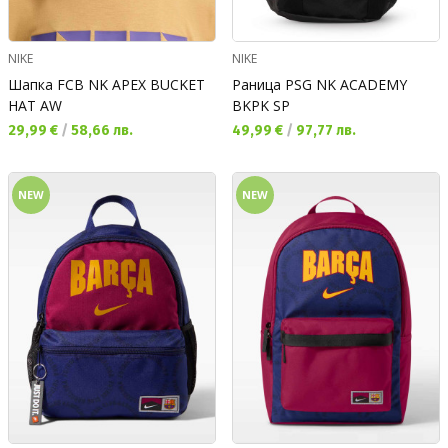
NIKE
NIKE
Шапка FCB NK APEX BUCKET
Раница PSG NK ACADEMY
HAT AW
BKPK SP
Текуща цена:
Текуща цена:
29,99 €
/
58,66 лв.
49,99 €
/
97,77 лв.
NEW
NEW