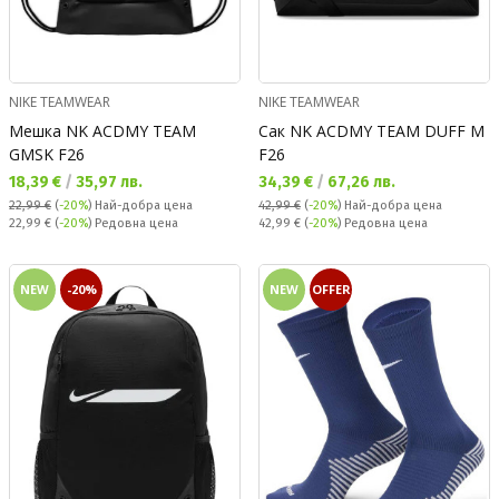
NIKE TEAMWEAR
NIKE TEAMWEAR
Мешка NK ACDMY TEAM
Сак NK ACDMY TEAM DUFF M
GMSK F26
F26
Текуща цена:
Текуща цена:
18,39 €
/
35,97 лв.
34,39 €
/
67,26 лв.
22,99 €
(
-20%
)
Най-добра цена
42,99 €
(
-20%
)
Най-добра цена
Редовна цена:
Редовна цена:
22,99 €
(
-20%
) Редовна цена
42,99 €
(
-20%
) Редовна цена
NEW
-20%
NEW
OFFER