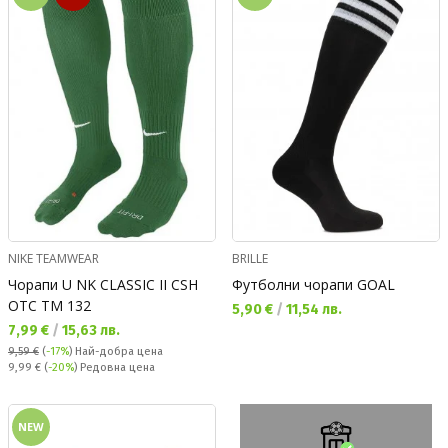
NIKE TEAMWEAR
BRILLE
Чорапи U NK CLASSIC II CSH
Футболни чорапи GOAL
OTC TM 132
Текуща цена:
5,90 €
/
11,54 лв.
Текуща цена:
7,99 €
/
15,63 лв.
9,59 €
(
-17%
)
Най-добра цена
Редовна цена:
9,99 €
(
-20%
) Редовна цена
NEW