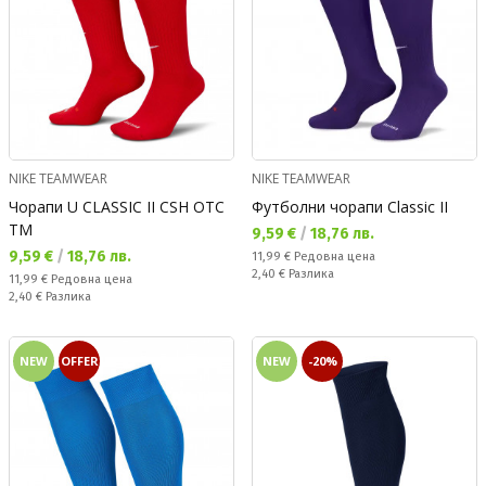
NIKE TEAMWEAR
NIKE TEAMWEAR
Чорапи U CLASSIC II CSH OTC
Футболни чорапи Classic II
TM
Текуща цена:
9,59 €
/
18,76 лв.
Текуща цена:
9,59 €
/
18,76 лв.
Редовна цена:
11,99 €
Редовна цена
Спестявате:
2,40 €
Разлика
Редовна цена:
11,99 €
Редовна цена
Спестявате:
2,40 €
Разлика
NEW
OFFER
NEW
-20%