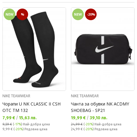
NEW
%
NEW
-20%
NIKE TEAMWEAR
NIKE TEAMWEAR
Чорапи U NK CLASSIC II CSH
Чанта за обувки NK ACDMY
OTC TM 132
SHOEBAG - SP21
Текуща цена:
Текуща цена:
7,99 €
/
15,63 лв.
19,99 €
/
39,10 лв.
9,59 €
(
-17%
)
Най-добра цена
24,99 €
(
-20%
)
Най-добра цена
Редовна цена:
Редовна цена:
9,99 €
(
-20%
) Редовна цена
24,99 €
(
-20%
) Редовна цена