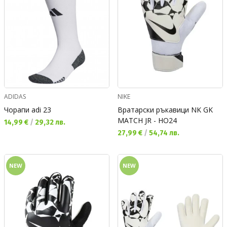
ADIDAS
NIKE
Чорапи adi 23
Вратарски ръкавици NK GK
MATCH JR - HO24
Текуща цена:
14,99 €
/
29,32 лв.
Текуща цена:
27,99 €
/
54,74 лв.
NEW
NEW