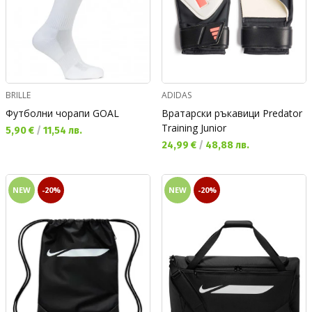
BRILLE
ADIDAS
Футболни чорапи GOAL
Вратарски ръкавици Predator
Training Junior
Текуща цена:
5,90 €
/
11,54 лв.
Текуща цена:
24,99 €
/
48,88 лв.
NEW
-20%
NEW
-20%