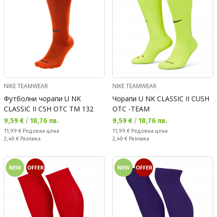
NIKE TEAMWEAR
NIKE TEAMWEAR
Футболни чорапи U NK
Чорапи U NK CLASSIC II CUSH
CLASSIC II CSH OTC TM 132
OTC -TEAM
Текуща цена:
Текуща цена:
9,59 €
/
18,76 лв.
9,59 €
/
18,76 лв.
Редовна цена:
Редовна цена:
11,99 €
Редовна цена
11,99 €
Редовна цена
Спестявате:
Спестявате:
2,40 €
Разлика
2,40 €
Разлика
NEW
OFFER
NEW
OFFER