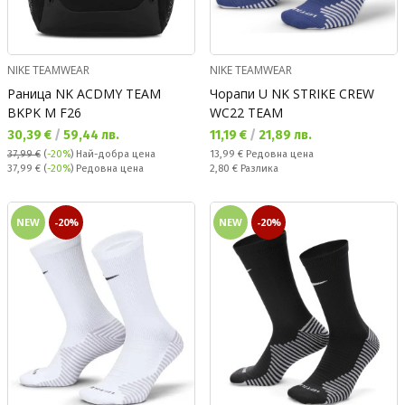
NIKE TEAMWEAR
NIKE TEAMWEAR
Раница NK ACDMY TEAM
Чорапи U NK STRIKE CREW
BKPK M F26
WC22 TEAM
Текуща цена:
Текуща цена:
30,39 €
/
59,44 лв.
11,19 €
/
21,89 лв.
Редовна цена:
37,99 €
(
-20%
)
Най-добра цена
13,99 €
Редовна цена
Редовна цена:
Спестявате:
37,99 €
(
-20%
) Редовна цена
2,80 €
Разлика
NEW
-20%
NEW
-20%