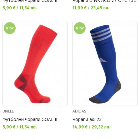
Футболни чорапи GOAL II
Чорапи U NK ACDMY OTC 132
Текуща цена:
Текуща цена:
5,90 €
/
11,54 лв.
11,99 €
/
23,45 лв.
NEW
NEW
BRILLE
ADIDAS
Футболни чорапи GOAL II
Чорапи adi 23
Текуща цена:
Текуща цена:
5,90 €
/
11,54 лв.
14,99 €
/
29,32 лв.