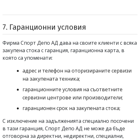
7. Гаранционни условия
Спорт депо А ДЕ
Фирма
Спорт Депо АД
дава на своите клиенти с всяка
закупена стока с гаранция, гаранционна карта, в
която са упоменати:
адрес и телефон на оторизираните сервизи
на закупената техника;
гаранционните условия на съответните
сервизни центрове или производители;
гаранционен срок на закупената стока;
С изключение на задълженията специално посочени
в тази гаранция, Спорт Депо АД не може да бъде
отговорна за директни, недиректни, специални,