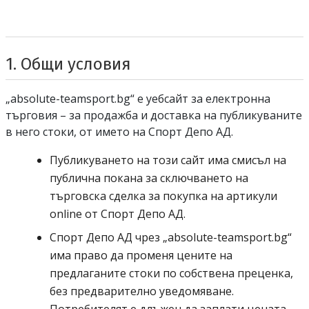
1. Общи условия
„
absolute-teamsport.bg
“ е уебсайт за електронна
търговия – за продажба и доставка на публикуваните
Спорт депо А 
в него стоки, от името на
Спорт Депо АД
.
Публикуването на този сайт има смисъл на
публична покана за сключването на
търговска сделка за покупка на артикули
Спорт депо А ДЕ
online
от
Спорт Депо АД
.
Спорт депо А ДЕ
Спорт Депо АД
чрез „
absolute-teamsport.bg
“
има право да променя цените на
предлаганите стоки по собствена преценка,
без предварително уведомяване.