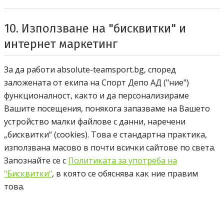
10. Използване на "бисквитки" и
интернет маркетинг
За да работи
absolute-teamsport.bg
, според
Спорт депо А Д
заложената от екипа на
Спорт Депо АД
("ние")
функционалност, както и да персонализираме
Вашите посещения, понякога запазваме на Вашето
устройство малки файлове с данни, наречени
„бисквитки“ (
cookies
). Това е стандартна практика,
използвана масово в почти всички сайтове по света.
Запознайте се с
Политиката за употреба на
"Бисквитки"
, в която се обяснява как ние правим
това.