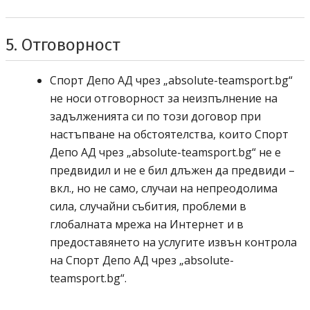
5. Отговорност
Спорт депо А ДЕ
Спорт Депо АД
чрез „
absolute-teamsport.bg
“
не носи отговорност за неизпълнение на
задълженията си по този договор при
настъпване на обстоятелства, които
Спорт
Спорт депо А ДЕ
Депо АД
чрез „
absolute-teamsport.bg
“ не е
предвидил и не е бил длъжен да предвиди –
вкл., но не само, случаи на непреодолима
сила, случайни събития, проблеми в
глобалната мрежа на Интернет и в
предоставянето на услугите извън контрола
Спорт депо А ДЕ
на
Спорт Депо АД
чрез „
absolute-
teamsport.bg
“.