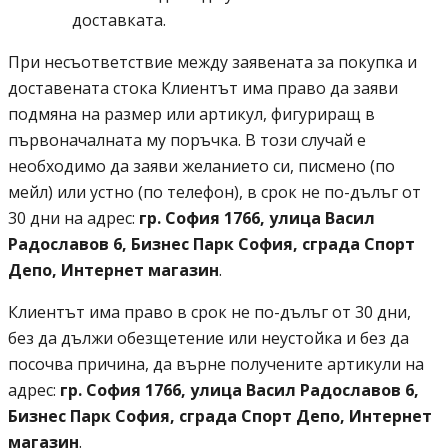
доставката.
При несъответствие между заявената за покупка и
доставената стока Клиентът има право да заяви
подмяна на размер или артикул, фигуриращ в
първоначалната му поръчка. В този случай е
необходимо да заяви желанието си, писмено (по
мейл) или устно (по телефон), в срок не по-дълъг от
пощенски код 1766
30 дни на адрес:
гр. София
1766
, улица Васил
Радославов 6, Бизнес Парк София, сграда Спорт
Депо, Интернет магазин
.
Клиентът има право в срок не по-дълъг от 30 дни,
без да дължи обезщетение или неустойка и без да
посочва причина, да върне получените артикули на
пощенски код 1766
адрес:
гр. София
1766
, улица Васил Радославов 6,
Бизнес Парк София, сграда Спорт Депо, Интернет
магазин
.