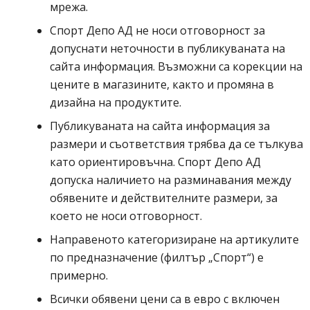
мрежа.
Спорт депо А ДЕ
Спорт Депо АД
не носи отговорност за
допуснати неточности в публикуваната на
сайта информация. Възможни са корекции на
цените в магазините, както и промяна в
дизайна на продуктите.
Публикуваната на сайта информация за
размери и съответствия трябва да се тълкува
Спорт де
като ориентировъчна.
Спорт Депо АД
допуска наличието на разминавания между
обявените и действителните размери, за
което не носи отговорност.
Направеното категоризиране на артикулите
по предназначение (филтър „Спорт“) е
примерно.
Всички обявени цени са в евро с включен