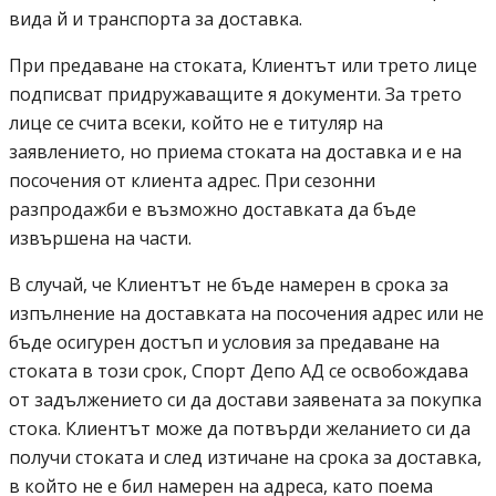
вида й и транспорта за доставка.
При предаване на стоката, Клиентът или трето лице
подписват придружаващите я документи. За трето
лице се счита всеки, който не е титуляр на
заявлението, но приема стоката на доставка и е на
посочения от клиента адрес. При сезонни
разпродажби е възможно доставката да бъде
извършена на части.
В случай, че Клиентът не бъде намерен в срока за
изпълнение на доставката на посочения адрес или не
бъде осигурен достъп и условия за предаване на
Спорт депо А ДЕ
стоката в този срок,
Спорт Депо АД
се освобождава
от задължението си да достави заявената за покупка
стока. Клиентът може да потвърди желанието си да
получи стоката и след изтичане на срока за доставка,
в който не е бил намерен на адреса, като поема