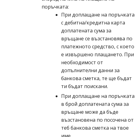
поръчката:
При доплащане на поръчката
с дебитна/кредитна карта
доплатената сума за
връщане се възстановява по
платежното средство, с което
е извършено плащането. При
необходимост от
допълнителни данни за
банкова сметка, те ще бъдат
ти бъдат поискани.
При доплащане на поръчката
в брой доплатената сума за
връщане може да бъде
възстановена по посочена от
теб банкова сметка на твое
име.