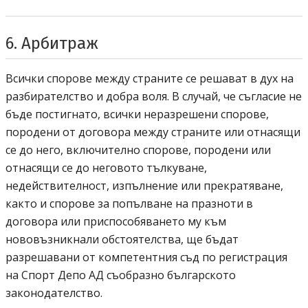
6. Арбитраж
Всички спорове между страните се решават в дух на
разбирателство и добра воля. В случай, че съгласие не
бъде постигнато, всички неразрешени спорове,
породени от договора между страните или отнасящи
се до него, включително спорове, породени или
отнасящи се до неговото тълкуване,
недействителност, изпълнение или прекратяване,
както и спорове за попълване на празноти в
договора или приспособяването му към
нововъзникнали обстоятелства, ще бъдат
разрешавани от компетентния съд по регистрация
Спорт депо А ДЕ
на
Спорт Депо АД
съобразно българското
законодателство.