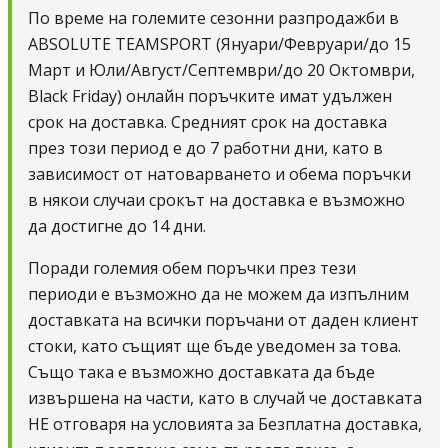
По време на големите сезонни разпродажби в
Абсолют Тиймспорт
ABSOLUTE TEAMSPORT
(
Януари/Февруари/до 15
януа
Март и Юли/Август/Септември/до 20 Октомври,
Black Friday
) онлайн поръчките имат удължен
срок на доставка. Средният срок на доставка
през този период е до 7 работни дни, като в
зависимост от натоварването и обема поръчки
в някои случаи срокът на доставка е възможно
да достигне до 14 дни.
Поради големия обем поръчки през тези
периоди е възможно да не можем да изпълним
доставката на всички поръчани от даден клиент
стоки, като същият ще бъде уведомен за това.
Също така е възможно доставката да бъде
извършена на части, като в случай че доставката
НЕ отговаря на условията за Безплатна доставка,