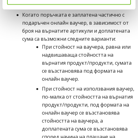
под формата на онлайн ваучер за сайта.
Когато поръчката е заплатена частично с
подаръчен онлайн ваучер, в зависимост от
броя на върнатите артикули и доплатената
сума са възможни следните варианти:
При стойност на ваучера, равна или
надвишаваща стойността на
върнатия продукт/продукти, сумата
се възстановява под формата на
онлайн ваучер.
При стойност на използвания ваучер,
по-малка от стойността на върнатия
продукт/продукти, под формата на
онлайн ваучер се възстановява
стойността на ваучера, а
доплатената сума се възстановява
според начина на плащане на