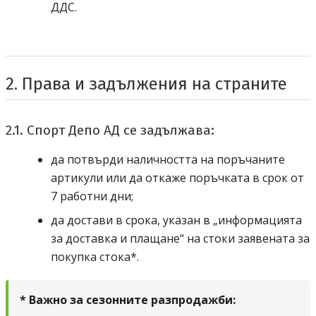
де де се
ДДС
.
2. Права и задължения на страните
2.1. Спорт Депо АД се задължава:
да потвърди наличността на поръчаните
артикули или да откаже поръчката в срок от
7 работни дни;
да достави в срока, указан в „информацията
за доставка и плащане“ на стоки заявената за
покупка стока*.
* Важно за сезонните разпродажби: