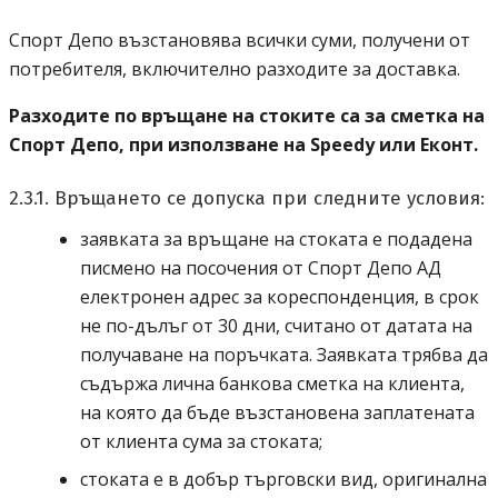
Спорт Депо възстановява всички суми, получени от
потребителя, включително разходите за доставка.
Разходите по връщане на стоките са за сметка на
Спорт Депо, при използване на
Speedy
или Еконт.
2.3.1. Връщането се допуска при следните условия:
заявката за връщане на стоката е подадена
Спорт
писмено на посочения от
Спорт Депо АД
електронен адрес за кореспонденция, в срок
не по-дълъг от 30 дни, считано от датата на
получаване на поръчката. Заявката трябва да
съдържа лична банкова сметка на клиента,
на която да бъде възстановена заплатената
от клиента сума за стоката;
стоката е в добър търговски вид, оригинална