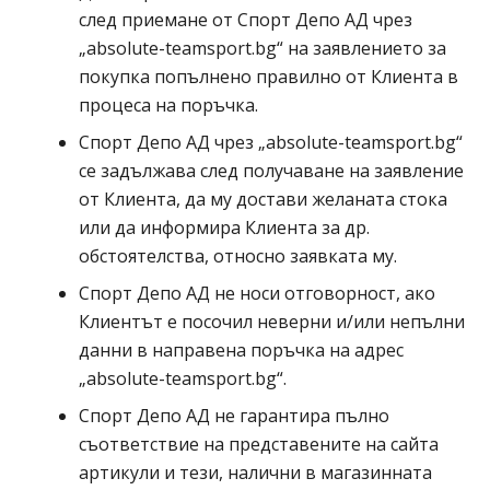
Спорт депо А
след приемане от
Спорт Депо АД
чрез
„
absolute-teamsport.bg
“ на заявлението за
покупка попълнено правилно от Клиента в
процеса на поръчка.
Спорт депо А ДЕ
Спорт Депо АД
чрез „
absolute-teamsport.bg
“
се задължава след получаване на заявление
от Клиента, да му достави желаната стока
или да информира Клиента за др.
обстоятелства, относно заявката му.
Спорт депо А ДЕ
Спорт Депо АД
не носи отговорност, ако
Клиентът е посочил неверни и/или непълни
данни в направена поръчка на адрес
„
absolute-teamsport.bg
“.
Спорт депо А ДЕ
Спорт Депо АД
не гарантира пълно
съответствие на представените на сайта
артикули и тези, налични в магазинната