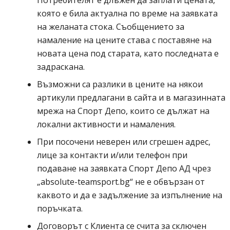
Потребителят е длъжен да заплати цената,
която е била актуална по време на заявката
на желаната стока. Съобщението за
намаление на цените става с поставяне на
новата цена под старата, като последната е
задраскана.
Възможни са разлики в цените на някои
артикули предлагани в сайта и в магазинната
мрежа на Спорт Депо, които се дължат на
локални активности и намаления.
При посочени неверен или сгрешен адрес,
лице за контакти и/или телефон при
Спорт де
подаване на заявката
Спорт Депо АД
чрез
„
absolute-teamsport.bg
“ не е обвързан от
каквото и да е задължение за изпълнение на
поръчката.
Договорът с Клиента се счита за сключен