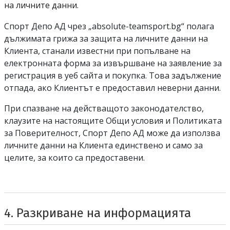
на личните данни.
Спорт депо А ДЕ
Спорт Депо АД
чрез „
absolute-teamsport.bg
“ полага
дължимата грижа за защита на личните данни на
Клиента, станали известни при попълване на
електронната форма за извършване на заявление за
регистрация в уеб сайта и покупка. Това задължение
отпада, ако Клиентът е предоставил неверни данни.
При спазване на действащото законодателство,
клаузите на настоящите Общи условия и Политиката
Спорт депо А ДЕ
за Поверителност,
Спорт Депо АД
може да използва
личните данни на Клиента единствено и само за
целите, за които са предоставени.
4. Разкриване на информацията