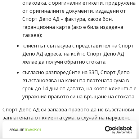
опаковка, с оригинални етикети, придружена
от оригиналните документи, издадени от
Спорт депо А ДЕ
Спорт Депо АД
– фактура, касов бон,
гаранционна карта (ако е била издадена
такава);
клиентът съгласува с представител на
Спорт
Спорт депо А ДЕ
Спорт
Депо АД
адреса, на който
Спорт Депо АД
желае да получи обратно стоката;
Закона за защит
съгласно разпоредбите на
ЗЗП
, Спорт Депо
възстановява на клиента платената сума в
срок до 14 дни от датата, на която клиентът е
упражнил правото си на връщане на стоката.
Спорт депо А ДЕ
Спорт Депо АД
си запазва правото да не възстанови
заплатената от клиента сума, в случай на нарушено
едно или повече условия за връщане на стока.