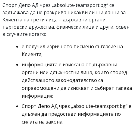
Спорт депо А ДЕ
Спорт Депо АД
чрез „
absolute-teamsport.bg
“ се
задължава да не разкрива никакви лични данни за
Клиента на трети лица – държавни органи,
търговски дружества, физически лица и други, освен
в случаите когато:
е получил изричното писмено съгласие на
Клиента;
информацията е изискана от държавни
органи или длъжностни лица, които според
действащото законодателство са
оправомощени да изискват и събират такава
информация;
Спорт депо А ДЕ
Спорт Депо АД
чрез „
absolute-teamsport.bg
“ е
длъжен да предостави информацията по
силата на закона.