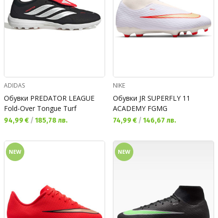
ADIDAS
NIKE
Обувки PREDATOR LEAGUE
Обувки JR SUPERFLY 11
Fold-Over Tongue Turf
ACADEMY FGMG
Текуща цена:
Текуща цена:
94,99 €
/
185,78 лв.
74,99 €
/
146,67 лв.
NEW
NEW