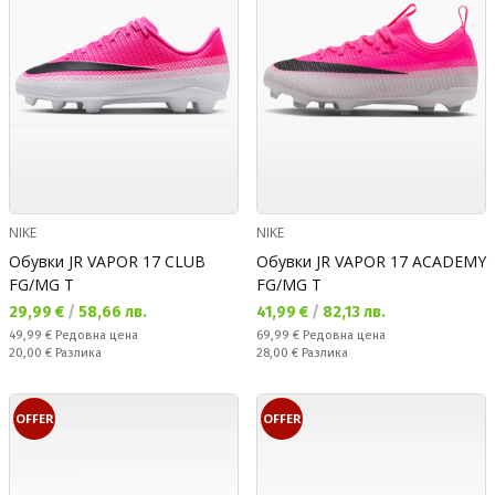
NIKE
NIKE
Обувки JR VAPOR 17 CLUB
Обувки JR VAPOR 17 ACADEMY
FG/MG T
FG/MG T
Текуща цена:
Текуща цена:
29,99 €
/
58,66 лв.
41,99 €
/
82,13 лв.
Редовна цена:
Редовна цена:
49,99 €
Редовна цена
69,99 €
Редовна цена
Спестявате:
Спестявате:
20,00 €
Разлика
28,00 €
Разлика
OFFER
OFFER