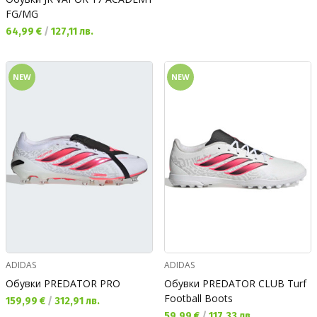
FG/MG
Текуща цена:
64,99 €
/
127,11 лв.
NEW
NEW
ADIDAS
ADIDAS
Обувки PREDATOR PRO
Обувки PREDATOR CLUB Turf
Football Boots
Текуща цена:
159,99 €
/
312,91 лв.
Текуща цена:
59,99 €
/
117,33 лв.