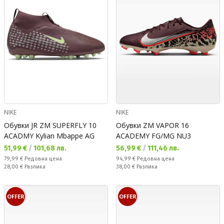
NIKE
NIKE
Обувки JR ZM SUPERFLY 10
Обувки ZM VAPOR 16
ACADMY Kylian Mbappe AG
ACADEMY FG/MG NU3
Текуща цена:
Текуща цена:
51,99 €
/
101,68 лв.
56,99 €
/
111,46 лв.
Редовна цена:
Редовна цена:
79,99 €
Редовна цена
94,99 €
Редовна цена
Спестявате:
Спестявате:
28,00 €
Разлика
38,00 €
Разлика
OFFER
OFFER