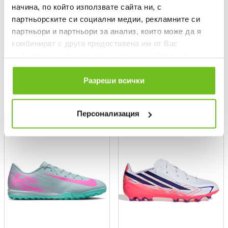
начина, по който използвате сайта ни, с
партньорските си социални медии, рекламните си
партньори и партньори за анализ, които може да я
комбинират с друга предоставена им от Вас
информация или с такава, която са събрали от
ADIDAS
ADIDAS
ползването от Ваша страна на услугите им.
Обувки F50 HYPERFAST CLUB
Обувки F50 Messi Club
Разреши всички
Текуща цена:
Текуща цена:
49,99 €
/
97,77 лв.
54,99 €
/
107,55 лв.
Персонализация
OFFER
NEW