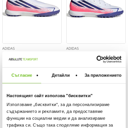
ADIDAS
ADIDAS
Обувки F50 HYPERFAST
Обувки F50 HYPERFAST
LEAGUE
LEAGUE
Текуща цена:
Текуща цена:
74,99 €
/
146,67 лв.
69,99 €
/
136,89 лв.
Съгласие
Детайли
За приложението
NEW
NEW
Настоящият сайт използва "бисквитки"
Използваме „бисквитки“, за да персонализираме
съдържанието и рекламите, да предоставяме
функции на социални медии и да анализираме
трафика си. Също така споделяме информация за