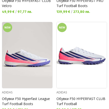
Обувки F50 HYPERFAST CLUB
Обувки F50 HYPERFAST PRO
Velcro
Turf Football Boots
Текуща цена:
Текуща цена:
49,99 €
/
97,77 лв.
139,99 €
/
273,80 лв.
NEW
NEW
ADIDAS
ADIDAS
Обувки F50 Hyperfast League
Обувки F50 HYPERFAST CLUB
Turf Football Boots
Turf Football