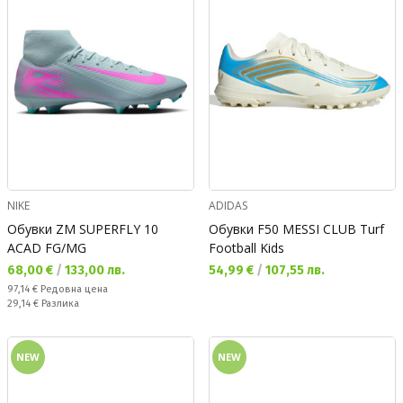
NIKE
ADIDAS
Обувки ZM SUPERFLY 10
Обувки F50 MESSI CLUB Turf
ACAD FG/MG
Football Kids
Текуща цена:
Текуща цена:
68,00 €
/
133,00 лв.
54,99 €
/
107,55 лв.
Редовна цена:
97,14 €
Редовна цена
Спестявате:
29,14 €
Разлика
NEW
NEW