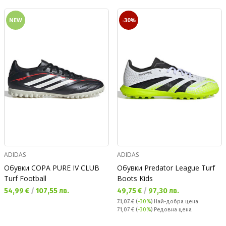
NEW
-30%
ADIDAS
ADIDAS
Обувки COPA PURE IV CLUB
Обувки Predator League Turf
Turf Football
Boots Kids
Текуща цена:
Текуща цена:
54,99 €
/
107,55 лв.
49,75 €
/
97,30 лв.
71,07 €
(
-30%
)
Най-добра цена
Редовна цена:
71,07 €
(
-30%
) Редовна цена