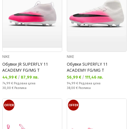
NIKE
NIKE
Обувки JR SUPERFLY 11
Обувки SUPERFLY 11
ACADEMY FG/MG T
ACADEMY FG/MG T
Текуща цена:
Текуща цена:
44,99 €
/
87,99 лв.
56,99 €
/
111,46 лв.
Редовна цена:
Редовна цена:
74,99 €
Редовна цена
94,99 €
Редовна цена
Спестявате:
Спестявате:
30,00 €
Разлика
38,00 €
Разлика
OFFER
OFFER