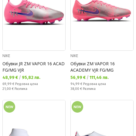
NIKE
NIKE
Обувки JR ZM VAPOR 16 ACAD
Обувки ZM VAPOR 16
FG/MG VJR
ACADEMY VJR FG/MG
Текуща цена:
Текуща цена:
48,99 €
/
95,82 лв.
56,99 €
/
111,46 лв.
Редовна цена:
Редовна цена:
69,99 €
Редовна цена
94,99 €
Редовна цена
Спестявате:
Спестявате:
21,00 €
Разлика
38,00 €
Разлика
NEW
NEW