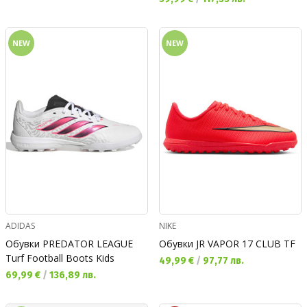
NEW
NEW
ADIDAS
NIKE
Обувки PREDATOR LEAGUE
Обувки JR VAPOR 17 CLUB TF
Turf Football Boots Kids
Текуща цена:
49,99 €
/
97,77 лв.
Текуща цена:
69,99 €
/
136,89 лв.