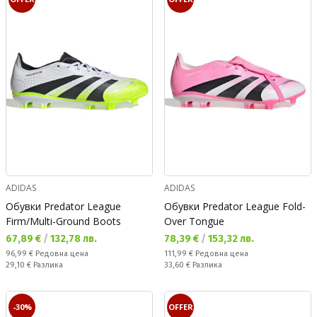
ADIDAS
ADIDAS
Обувки Predator League
Обувки Predator League Fold-
Firm/Multi-Ground Boots
Over Tongue
Текуща цена:
Текуща цена:
67,89 €
/
132,78 лв.
78,39 €
/
153,32 лв.
Редовна цена:
Редовна цена:
96,99 €
Редовна цена
111,99 €
Редовна цена
Спестявате:
Спестявате:
29,10 €
Разлика
33,60 €
Разлика
-30%
OFFER