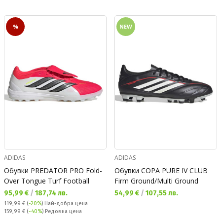
%
NEW
ADIDAS
ADIDAS
Обувки PREDATOR PRO Fold-
Обувки COPA PURE IV CLUB
Over Tongue Turf Football
Firm Ground/Multi Ground
Текуща цена:
Текуща цена:
95,99 €
/
187,74 лв.
54,99 €
/
107,55 лв.
119,99 €
(
-20%
)
Най-добра цена
Редовна цена:
159,99 €
(
-40%
) Редовна цена