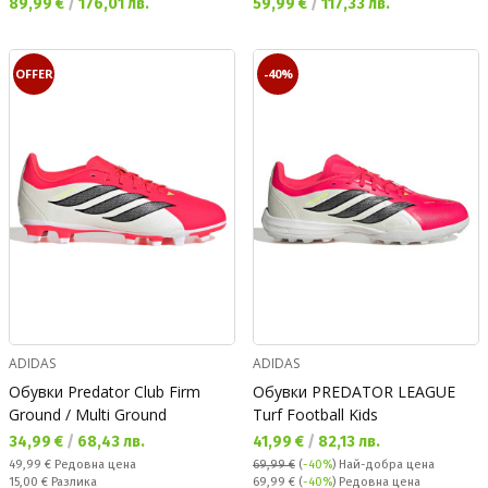
Текуща цена:
Текуща цена:
89,99 €
/
176,01 лв.
59,99 €
/
117,33 лв.
OFFER
-40%
ADIDAS
ADIDAS
Обувки Predator Club Firm
Обувки PREDATOR LEAGUE
Ground / Multi Ground
Turf Football Kids
Текуща цена:
Текуща цена:
34,99 €
/
68,43 лв.
41,99 €
/
82,13 лв.
Редовна цена:
49,99 €
Редовна цена
69,99 €
(
-40%
)
Най-добра цена
Спестявате:
Редовна цена:
15,00 €
Разлика
69,99 €
(
-40%
) Редовна цена