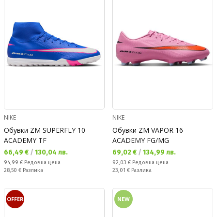
NIKE
NIKE
Обувки ZM SUPERFLY 10
Обувки ZM VAPOR 16
ACADEMY TF
ACADEMY FG/MG
Текуща цена:
Текуща цена:
66,49 €
/
130,04 лв.
69,02 €
/
134,99 лв.
Редовна цена:
Редовна цена:
94,99 €
Редовна цена
92,03 €
Редовна цена
Спестявате:
Спестявате:
28,50 €
Разлика
23,01 €
Разлика
OFFER
NEW