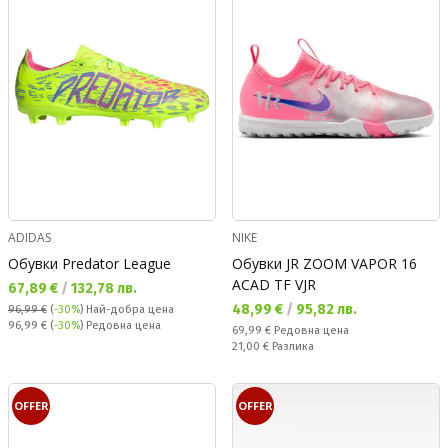
ADIDAS
NIKE
Обувки Predator League
Обувки JR ZOOM VAPOR 16
ACAD TF VJR
Текуща цена:
67,89 €
/
132,78 лв.
Текуща цена:
48,99 €
/
95,82 лв.
96,99 €
(
-30%
)
Най-добра цена
Редовна цена:
96,99 €
(
-30%
) Редовна цена
Редовна цена:
69,99 €
Редовна цена
Спестявате:
21,00 €
Разлика
OFFER
OFFER