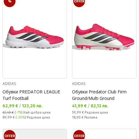
%
OFFER
ADIDAS
ADIDAS
Обувки PREDATOR LEAGUE
Обувки Predator Club Firm
Turf Football
Ground/Multi Ground
Текуща цена:
Текуща цена:
62,99 €
/
123,20 лв.
41,99 €
/
82,13 лв.
Редовна цена:
67,49 €
(
-7%
)
Най-добра цена
59,99 €
Редовна цена
Редовна цена:
Спестявате:
89,99 €
(
-30%
) Редовна цена
18,00 €
Разлика
OFFER
OFFER