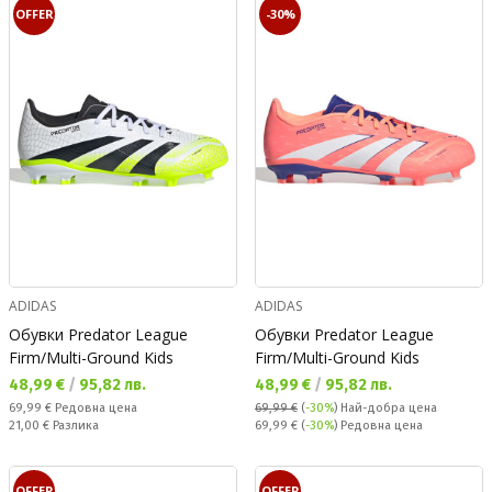
OFFER
-30%
ADIDAS
ADIDAS
Обувки Predator League
Обувки Predator League
Firm/Multi-Ground Kids
Firm/Multi-Ground Kids
Текуща цена:
Текуща цена:
48,99 €
/
95,82 лв.
48,99 €
/
95,82 лв.
Редовна цена:
69,99 €
Редовна цена
69,99 €
(
-30%
)
Най-добра цена
Спестявате:
Редовна цена:
21,00 €
Разлика
69,99 €
(
-30%
) Редовна цена
OFFER
OFFER