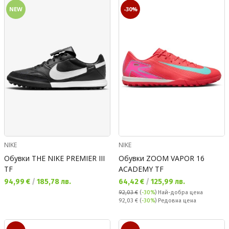
NEW
-30%
NIKE
NIKE
Обувки THE NIKE PREMIER III
Обувки ZOOM VAPOR 16
TF
ACADEMY TF
Текуща цена:
Текуща цена:
94,99 €
/
185,78 лв.
64,42 €
/
125,99 лв.
92,03 €
(
-30%
)
Най-добра цена
Редовна цена:
92,03 €
(
-30%
) Редовна цена