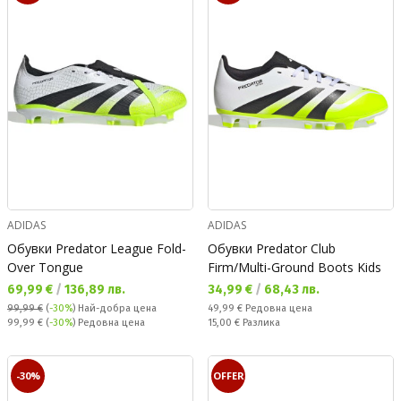
ADIDAS
ADIDAS
Обувки Predator League Fold-
Обувки Predator Club
Over Tongue
Firm/Multi-Ground Boots Kids
Текуща цена:
Текуща цена:
69,99 €
/
136,89 лв.
34,99 €
/
68,43 лв.
Редовна цена:
99,99 €
(
-30%
)
Най-добра цена
49,99 €
Редовна цена
Редовна цена:
Спестявате:
99,99 €
(
-30%
) Редовна цена
15,00 €
Разлика
-30%
OFFER