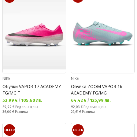
NIKE
NIKE
Обувки VAPOR 17 ACADEMY
Обувки ZOOM VAPOR 16
FG/MG T
ACADEMY FG/MG
Текуща цена:
Текуща цена:
53,99 €
/
105,60 лв.
64,42 €
/
125,99 лв.
Редовна цена:
Редовна цена:
89,99 €
Редовна цена
92,03 €
Редовна цена
Спестявате:
Спестявате:
36,00 €
Разлика
27,61 €
Разлика
OFFER
OFFER