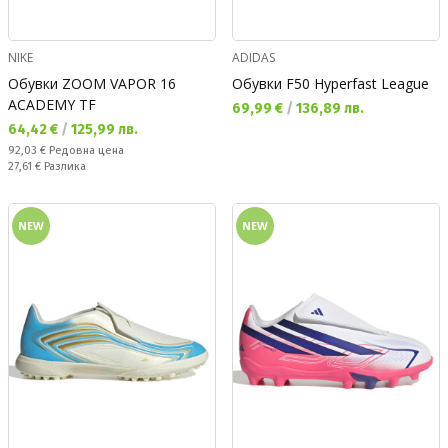
NIKE
ADIDAS
Обувки ZOOM VAPOR 16
Обувки F50 Hyperfast League
ACADEMY TF
Текуща цена:
69,99 €
/
136,89 лв.
Текуща цена:
64,42 €
/
125,99 лв.
Редовна цена:
92,03 €
Редовна цена
Спестявате:
27,61 €
Разлика
NEW
NEW