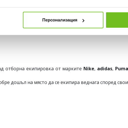
азнообразие от специализирани футболни обувки и 
иш само в ABSOLUTE TEAMSPORT.
Персонализация
ад отборна екипировка от марките
Nike
,
adidas
,
Pum
обре дошъл на място да се екипира веднага според сво