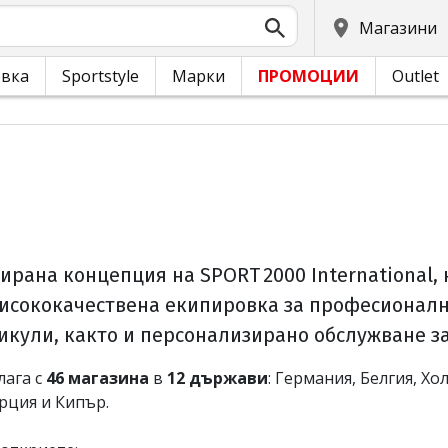
Магазини
овка
Sportstyle
Марки
ПРОМОЦИИ
Outlet
ирана концепция на SPORT 2000 International,
висококачествена екипировка за професионалн
икули, както и персонализирано обслужване за
лага с
46 магазина
в
12 държави
: Германия, Белгия, Х
рция и Кипър.