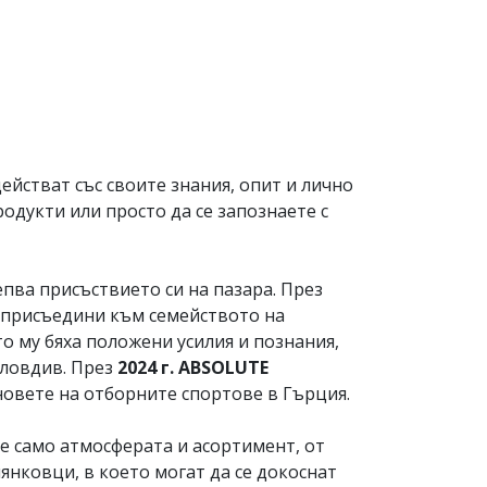
ействат със своите знания, опит и лично
дукти или просто да се запознаете с
ва присъствието си на пазара. През
 присъедини към семейството на
о му бяха положени усилия и познания,
Пловдив. През
2024 г. ABSOLUTE
новете на отборните спортове в Гърция.
не само атмосферата и асортимент, от
янковци, в което могат да се докоснат