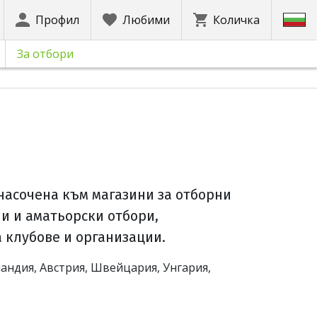
Профил
Любими
Количка
За отбори
 насочена към магазини за отборни
и и аматьорски отбори,
 клубове и организации.
оландия, Австрия, Швейцария, Унгария,