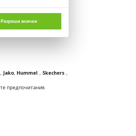
ексклузивни модели, които
Разреши всички
a
,
Jako
,
Hummel
,
Skechers
,
ите предпочитания.