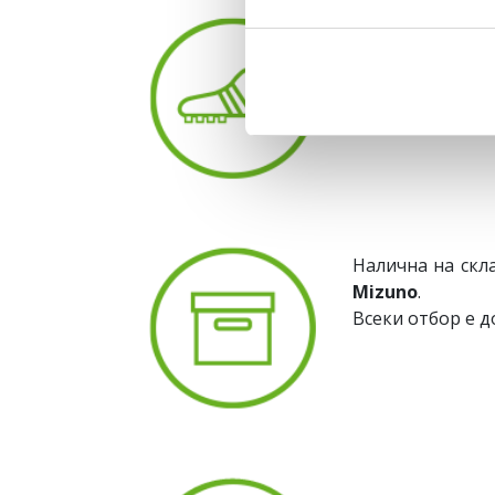
Впечатляващо р
може да намер
Налична на скл
Mizuno
.
Всеки отбор е д