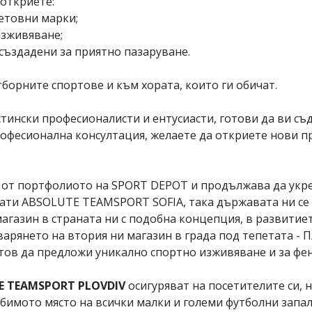
откриете:
етовни марки;
изживяване;
създадени за приятно пазаруване.
тборните спортове и към хората, които ги обичат.
ински професионалисти и ентусиасти, готови да ви съд
фесионална консултация, желаете да откриете нови про
от портфолиото на SPORT DEPOT и продължава да укреп
врати ABSOLUTE TEAMSPORT SOFIA, така държавата ни се
азин в страната ни с подобна концепция, в развитиет
варянето на втория ни магазин в града под тепетата - 
отов да предложи уникално спортно изживяване и за фе
E TEAMSPORT PLOVDIV
осигуряват на посетителите си, 
юбимото място на всички малки и големи футболни запал