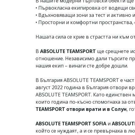
В нашите модерни търговски обекти ще 
• Първокласна екипировка от водещи св
• Вдъхновяващи зони за тест и активно 
• Просторни и комфортни пространства, 
Нашата сила се крие в страстта ни към о
В
ABSOLUTE TEAMSPORT
ще срещнете ист
отношение. Независимо дали търсите про
нашия екип – винаги сте добре дошли.
В България ABSOLUTE TEAMSPORT е част 
август 2022 година в България отвори 
ABSOLUTE TEAMSPORT. Като единствен маг
които година по-късно спомогнаха за от
TEAMSPORT отвори врати и в Солун
, г
ABSOLUTE TEAMSPORT SOFIA
и
ABSOLUT
който се нуждаят, а и се превърнаха в л