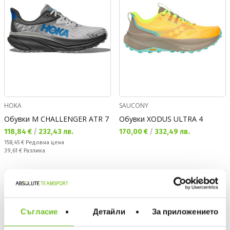
HOKA
SAUCONY
Обувки M CHALLENGER ATR 7
Обувки XODUS ULTRA 4
Текуща цена:
Текуща цена:
118,84 €
/
232,43 лв.
170,00 €
/
332,49 лв.
Редовна цена:
158,45 €
Редовна цена
Спестявате:
39,61 €
Разлика
Съгласие
Детайли
За приложението