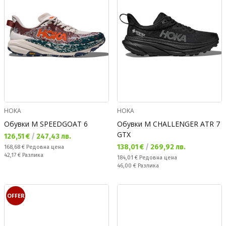
HOKA
HOKA
Обувки M SPEEDGOAT 6
Обувки M CHALLENGER ATR 7
GTX
Текуща цена:
126,51 €
/
247,43 лв.
Текуща цена:
138,01 €
/
269,92 лв.
Редовна цена:
168,68 €
Редовна цена
Спестявате:
42,17 €
Разлика
Редовна цена:
184,01 €
Редовна цена
Спестявате:
46,00 €
Разлика
OFFER