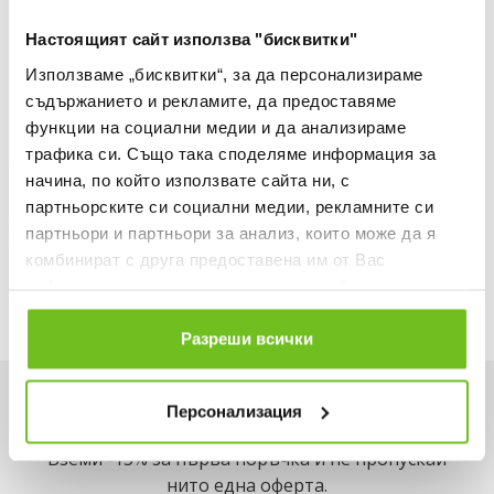
Настоящият сайт използва "бисквитки"
Използваме „бисквитки“, за да персонализираме
съдържанието и рекламите, да предоставяме
функции на социални медии и да анализираме
трафика си. Също така споделяме информация за
начина, по който използвате сайта ни, с
SAUCONY
SAUCONY
партньорските си социални медии, рекламните си
Обувки PEREGRINE 16
Обувки PEREGRINE 16
партньори и партньори за анализ, които може да я
Текуща цена:
Текуща цена:
160,00 €
/
312,93 лв.
160,00 €
/
312,93 лв.
комбинират с друга предоставена им от Вас
информация или с такава, която са събрали от
ползването от Ваша страна на услугите им.
Разреши всички
Искаш да си първи в списъка ни?
Персонализация
Вземи -15% за първа поръчка и не пропускай
нито една оферта.