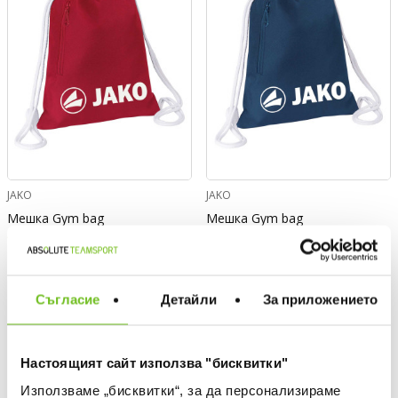
JAKO
JAKO
Мешка Gym bag
Мешка Gym bag
Текуща цена:
Текуща цена:
14,99 €
/
29,32 лв.
14,99 €
/
29,32 лв.
ONLY
ONLY
Съгласие
Детайли
За приложението
ONLINE
ONLINE
Настоящият сайт използва "бисквитки"
Използваме „бисквитки“, за да персонализираме