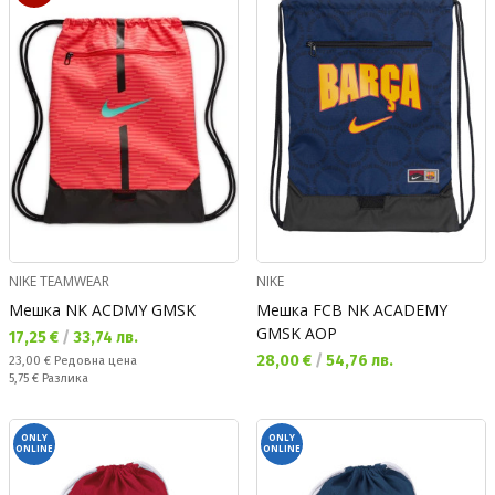
NIKE TEAMWEAR
NIKE
Мешка NK ACDMY GMSK
Мешка FCB NK ACADEMY
GMSK AOP
Текуща цена:
17,25 €
/
33,74 лв.
Текуща цена:
28,00 €
/
54,76 лв.
Редовна цена:
23,00 €
Редовна цена
Спестявате:
5,75 €
Разлика
ONLY
ONLY
ONLINE
ONLINE