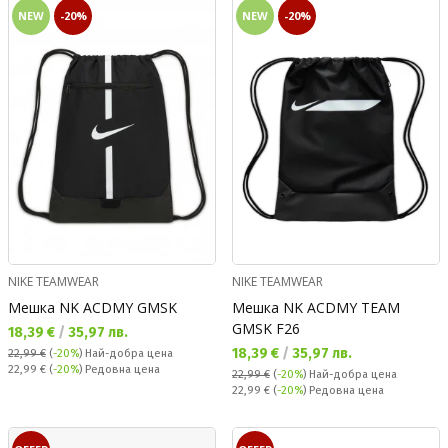
NEW
-20%
NEW
-20%
NIKE TEAMWEAR
NIKE TEAMWEAR
Мешка NK ACDMY GMSK
Мешка NK ACDMY TEAM
GMSK F26
Текуща цена:
18,39 €
/
35,97 лв.
Текуща цена:
18,39 €
/
35,97 лв.
22,99 €
(
-20%
)
Най-добра цена
Редовна цена:
22,99 €
(
-20%
) Редовна цена
22,99 €
(
-20%
)
Най-добра цена
Редовна цена:
22,99 €
(
-20%
) Редовна цена