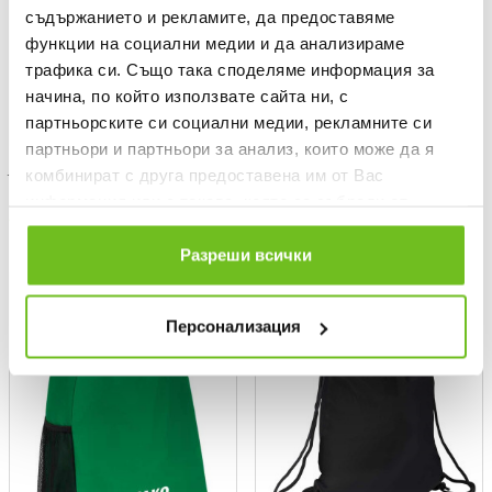
съдържанието и рекламите, да предоставяме
функции на социални медии и да анализираме
трафика си. Също така споделяме информация за
начина, по който използвате сайта ни, с
партньорските си социални медии, рекламните си
партньори и партньори за анализ, които може да я
JAKO
JAKO
комбинират с друга предоставена им от Вас
Мешка Gym bag
Мешка Gym bag
информация или с такава, която са събрали от
Текуща цена:
Текуща цена:
14,99 €
/
29,32 лв.
14,99 €
/
29,32 лв.
ползването от Ваша страна на услугите им.
Разреши всички
ONLY
ONLY
NEW
ONLINE
ONLINE
Персонализация