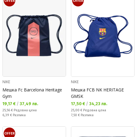
OFFER
OFFER
NIKE
NIKE
Мешка Fc Barcelona Heritage
Мешка FCB NK HERITAGE
Gym
GMSK
Текуща цена:
Текуща цена:
19,17 €
/
37,49 лв.
17,50 €
/
34,23 лв.
Редовна цена:
Редовна цена:
25,56 €
Редовна цена
25,00 €
Редовна цена
Спестявате:
Спестявате:
6,39 €
Разлика
7,50 €
Разлика
OFFER