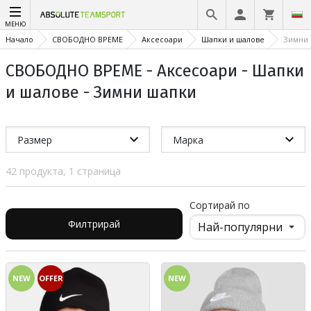
МЕНЮ
Начало
СВОБОДНО ВРЕМЕ
Аксесоари
Шапки и шалове
Зимни
СВОБОДНО ВРЕМЕ - Аксесоари - Шапки
и шалове - Зимни шапки
Размер
Марка
42 продукта, 1 страница
Сортирай по
Филтрирай
NEW
OFFER
NEW