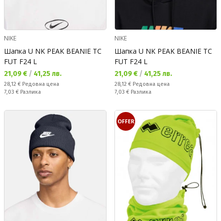
NIKE
NIKE
Шапка U NK PEAK BEANIE TC
Шапка U NK PEAK BEANIE TC
FUT F24 L
FUT F24 L
Текуща цена:
Текуща цена:
21,09 €
/
41,25 лв.
21,09 €
/
41,25 лв.
Редовна цена:
Редовна цена:
28,12 €
Редовна цена
28,12 €
Редовна цена
Спестявате:
Спестявате:
7,03 €
Разлика
7,03 €
Разлика
OFFER