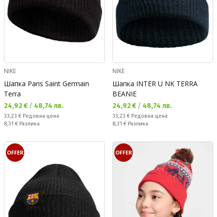
NIKE
NIKE
Шапка Paris Saint Germain
Шапка INTER U NK TERRA
Terra
BEANIE
Текуща цена:
Текуща цена:
24,92 €
/
48,74 лв.
24,92 €
/
48,74 лв.
Редовна цена:
Редовна цена:
33,23 €
Редовна цена
33,23 €
Редовна цена
Спестявате:
Спестявате:
8,31 €
Разлика
8,31 €
Разлика
OFFER
OFFER