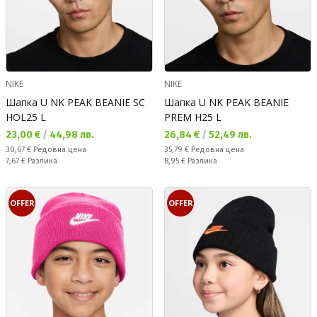
NIKE
NIKE
Шапка U NK PEAK BEANIE SC
Шапка U NK PEAK BEANIE
HOL25 L
PREM H25 L
Текуща цена:
Текуща цена:
23,00 €
/
44,98 лв.
26,84 €
/
52,49 лв.
Редовна цена:
Редовна цена:
30,67 €
Редовна цена
35,79 €
Редовна цена
Спестявате:
Спестявате:
7,67 €
Разлика
8,95 €
Разлика
OFFER
OFFER