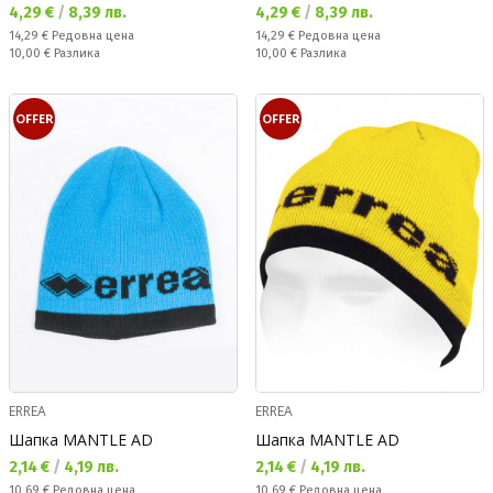
Текуща цена:
Текуща цена:
4,29 €
/
8,39 лв.
4,29 €
/
8,39 лв.
Редовна цена:
Редовна цена:
14,29 €
Редовна цена
14,29 €
Редовна цена
Спестявате:
Спестявате:
10,00 €
Разлика
10,00 €
Разлика
OFFER
OFFER
ERREA
ERREA
Шапка MANTLE AD
Шапка MANTLE AD
Текуща цена:
Текуща цена:
2,14 €
/
4,19 лв.
2,14 €
/
4,19 лв.
Редовна цена:
Редовна цена:
10,69 €
Редовна цена
10,69 €
Редовна цена