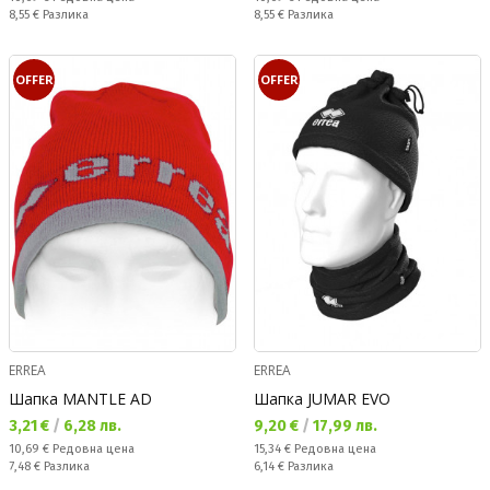
Спестявате:
Спестявате:
8,55 €
Разлика
8,55 €
Разлика
OFFER
OFFER
ERREA
ERREA
Шапка MANTLE AD
Шапка JUMAR EVO
Текуща цена:
Текуща цена:
3,21 €
/
6,28 лв.
9,20 €
/
17,99 лв.
Редовна цена:
Редовна цена:
10,69 €
Редовна цена
15,34 €
Редовна цена
Спестявате:
Спестявате:
7,48 €
Разлика
6,14 €
Разлика