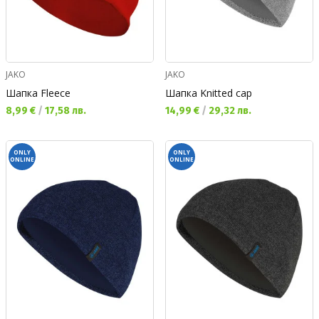
JAKO
JAKO
Шапка Fleece
Шапка Knitted cap
Текуща цена:
Текуща цена:
8,99 €
/
17,58 лв.
14,99 €
/
29,32 лв.
ONLY
ONLY
ONLINE
ONLINE