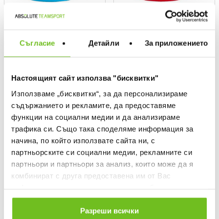
ERREA
ERREA
Шапка шал JUMAR JR
Шапка шал JUMAR JR
Текуща цена:
Текуща цена:
4,29 €
/
8,39 лв.
4,29 €
/
8,39 лв.
Съгласие
Детайли
За приложението
Редовна цена:
Редовна цена:
14,29 €
Редовна цена
14,29 €
Редовна цена
Спестявате:
Спестявате:
10,00 €
Разлика
10,00 €
Разлика
Настоящият сайт използва "бисквитки"
OFFER
OFFER
Използваме „бисквитки“, за да персонализираме
съдържанието и рекламите, да предоставяме
функции на социални медии и да анализираме
трафика си. Също така споделяме информация за
начина, по който използвате сайта ни, с
партньорските си социални медии, рекламните си
партньори и партньори за анализ, които може да я
комбинират с друга предоставена им от Вас
информация или с такава, която са събрали от
ползването от Ваша страна на услугите им.
Разреши всички
ERREA
ERREA