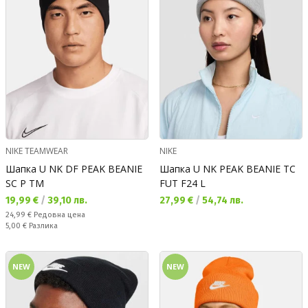
NIKE TEAMWEAR
NIKE
Шапка U NK DF PEAK BEANIE
Шапка U NK PEAK BEANIE TC
SC P TM
FUT F24 L
Текуща цена:
Текуща цена:
19,99 €
/
39,10 лв.
27,99 €
/
54,74 лв.
Редовна цена:
24,99 €
Редовна цена
Спестявате:
5,00 €
Разлика
NEW
NEW