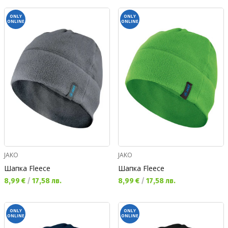
ONLY
ONLY
ONLINE
ONLINE
JAKO
JAKO
Шапка Fleece
Шапка Fleece
Текуща цена:
Текуща цена:
8,99 €
/
17,58 лв.
8,99 €
/
17,58 лв.
ONLY
ONLY
ONLINE
ONLINE