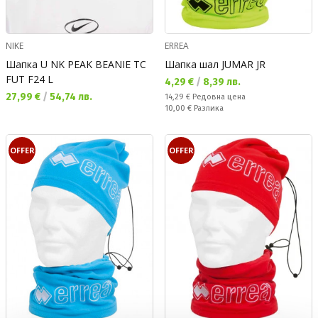
NIKE
ERREA
Шапка U NK PEAK BEANIE TC
Шапка шал JUMAR JR
FUT F24 L
Текуща цена:
4,29 €
/
8,39 лв.
Текуща цена:
27,99 €
/
54,74 лв.
Редовна цена:
14,29 €
Редовна цена
Спестявате:
10,00 €
Разлика
OFFER
OFFER