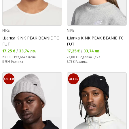
NIKE
NIKE
Шапка K NK PEAK BEANIE TC
Шапка K NK PEAK BEANIE TC
FUT
FUT
Текуща цена:
Текуща цена:
17,25 €
/
33,74 лв.
17,25 €
/
33,74 лв.
Редовна цена:
Редовна цена:
23,00 €
Редовна цена
23,00 €
Редовна цена
Спестявате:
Спестявате:
5,75 €
Разлика
5,75 €
Разлика
OFFER
OFFER