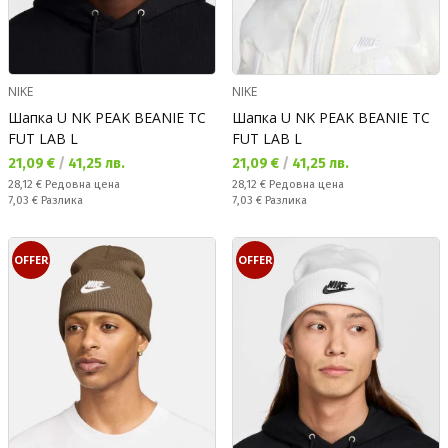
NIKE
NIKE
Шапка U NK PEAK BEANIE TC
Шапка U NK PEAK BEANIE TC
FUT LAB L
FUT LAB L
Текуща цена:
Текуща цена:
21,09 €
/
41,25 лв.
21,09 €
/
41,25 лв.
Редовна цена:
Редовна цена:
28,12 €
Редовна цена
28,12 €
Редовна цена
Спестявате:
Спестявате:
7,03 €
Разлика
7,03 €
Разлика
OFFER
OFFER