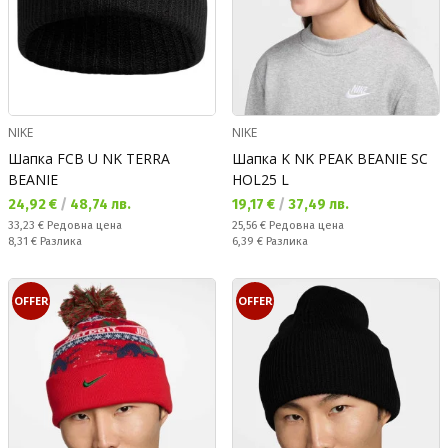
NIKE
NIKE
Шапка FCB U NK TERRA
Шапка K NK PEAK BEANIE SC
BEANIE
HOL25 L
Текуща цена:
Текуща цена:
24,92 €
/
48,74 лв.
19,17 €
/
37,49 лв.
Редовна цена:
Редовна цена:
33,23 €
Редовна цена
25,56 €
Редовна цена
Спестявате:
Спестявате:
8,31 €
Разлика
6,39 €
Разлика
OFFER
OFFER