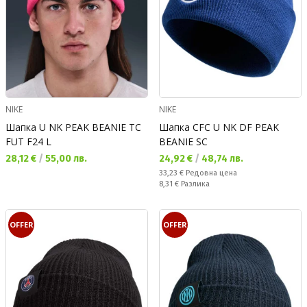
NIKE
NIKE
Шапка U NK PEAK BEANIE TC
Шапка CFC U NK DF PEAK
FUT F24 L
BEANIE SC
Текуща цена:
Текуща цена:
28,12 €
/
55,00 лв.
24,92 €
/
48,74 лв.
Редовна цена:
33,23 €
Редовна цена
Спестявате:
8,31 €
Разлика
OFFER
OFFER