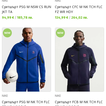
NIKE
NIKE
Суитшърт PSG M NSW CS RUN
Суитшърт CFC M NK TCH FLC
JKT TA
FZ WR HDY
Текуща цена:
Текуща цена:
94,99 €
/
185,78 лв.
134,99 €
/
264,02 лв.
NEW
NEW
NIKE
NIKE
Суитшърт PSG M NK TCH FLC
Суитшърт FCB M NK TCH FLC