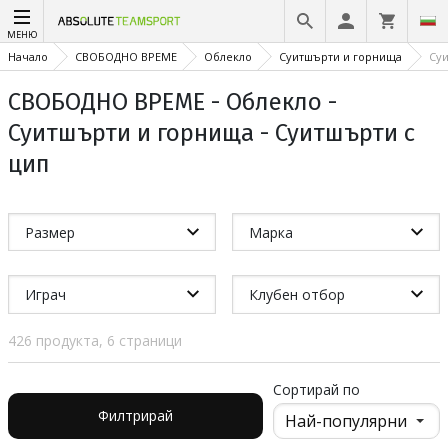
МЕНЮ
Начало
СВОБОДНО ВРЕМЕ
Облекло
Суитшърти и горнища
Суи
СВОБОДНО ВРЕМЕ - Облекло -
Суитшърти и горнища - Суитшърти с
цип
Размер
Марка
Играч
Клубен отбор
426 продукта, 6 страници
Сортирай по
Филтрирай