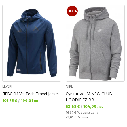
OFFER
LEVSKI
NIKE
ЛЕВСКИ Vis Tech Travel Jacket
Суитшърт M NSW CLUB
HOODIE FZ BB
Текуща цена:
101,75 €
/
199,01 лв.
Текуща цена:
53,68 €
/
104,99 лв.
Редовна цена:
76,69 €
Редовна цена
Спестявате:
23,01 €
Разлика