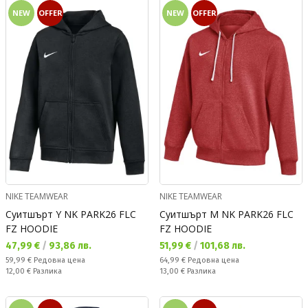
NEW
OFFER
NEW
OFFER
NIKE TEAMWEAR
NIKE TEAMWEAR
Суитшърт Y NK PARK26 FLC
Суитшърт M NK PARK26 FLC
FZ HOODIE
FZ HOODIE
Текуща цена:
Текуща цена:
47,99 €
/
93,86 лв.
51,99 €
/
101,68 лв.
Редовна цена:
Редовна цена:
59,99 €
Редовна цена
64,99 €
Редовна цена
Спестявате:
Спестявате:
12,00 €
Разлика
13,00 €
Разлика