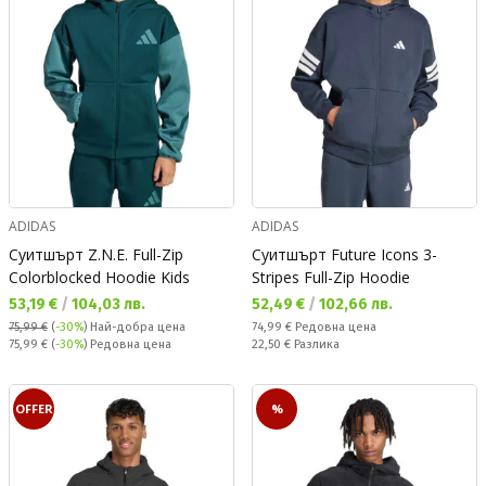
ADIDAS
ADIDAS
Суитшърт Z.N.E. Full-Zip
Суитшърт Future Icons 3-
Colorblocked Hoodie Kids
Stripes Full-Zip Hoodie
Текуща цена:
Текуща цена:
53,19 €
/
104,03 лв.
52,49 €
/
102,66 лв.
Редовна цена:
75,99 €
(
-30%
)
Най-добра цена
74,99 €
Редовна цена
Редовна цена:
Спестявате:
75,99 €
(
-30%
) Редовна цена
22,50 €
Разлика
OFFER
%