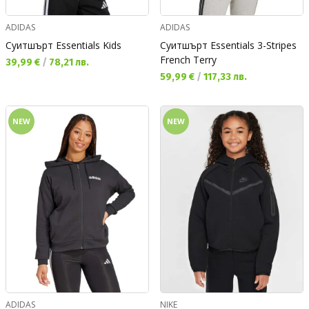
ADIDAS
ADIDAS
Суитшърт Essentials Kids
Суитшърт Essentials 3-Stripes
French Terry
Текуща цена:
39,99 €
/
78,21 лв.
Текуща цена:
59,99 €
/
117,33 лв.
NEW
NEW
ADIDAS
NIKE