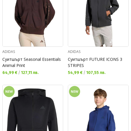
ADIDAS
ADIDAS
Суитшърт Seasonal Essentials
Суитшърт FUTURE ICONS 3
Animal Print
STRIPES
Текуща цена:
Текуща цена:
64,99 €
/
127,11 лв.
54,99 €
/
107,55 лв.
NEW
NEW