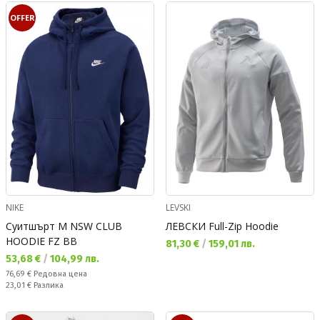
OFFER
NIKE
LEVSKI
Суитшърт M NSW CLUB
ЛЕВСКИ Full-Zip Hoodie
HOODIE FZ BB
Текуща цена:
81,30 €
/
159,01 лв.
Текуща цена:
53,68 €
/
104,99 лв.
Редовна цена:
76,69 €
Редовна цена
Спестявате:
23,01 €
Разлика