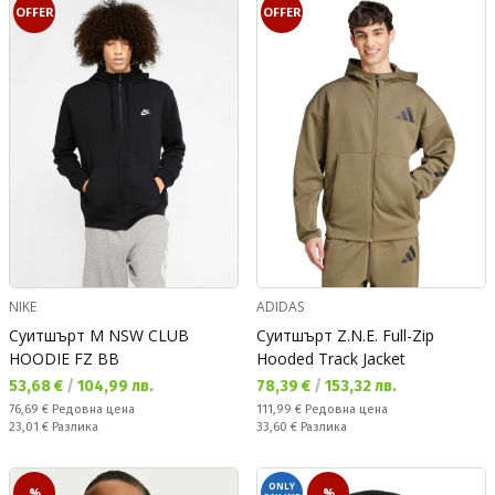
OFFER
OFFER
NIKE
ADIDAS
Суитшърт M NSW CLUB
Суитшърт Z.N.E. Full-Zip
HOODIE FZ BB
Hooded Track Jacket
Текуща цена:
Текуща цена:
53,68 €
/
104,99 лв.
78,39 €
/
153,32 лв.
Редовна цена:
Редовна цена:
76,69 €
Редовна цена
111,99 €
Редовна цена
Спестявате:
Спестявате:
23,01 €
Разлика
33,60 €
Разлика
ONLY
%
%