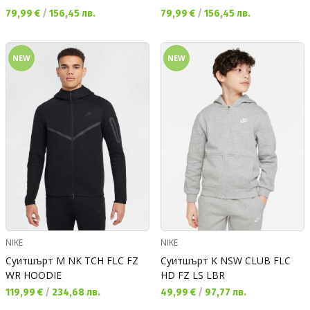
Текуща цена:
Текуща цена:
79,99 €
/
156,45 лв.
79,99 €
/
156,45 лв.
NEW
NEW
NIKE
NIKE
Суитшърт M NK TCH FLC FZ
Суитшърт K NSW CLUB FLC
WR HOODIE
HD FZ LS LBR
Текуща цена:
Текуща цена:
119,99 €
/
234,68 лв.
49,99 €
/
97,77 лв.