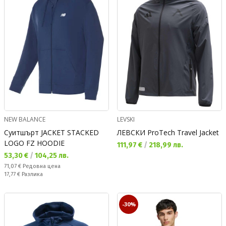
NEW BALANCE
LEVSKI
Суитшърт JACKET STACKED
ЛЕВСКИ ProTech Travel Jacket
LOGO FZ HOODIE
Текуща цена:
111,97 €
/
218,99 лв.
Текуща цена:
53,30 €
/
104,25 лв.
Редовна цена:
71,07 €
Редовна цена
Спестявате:
17,77 €
Разлика
-30%