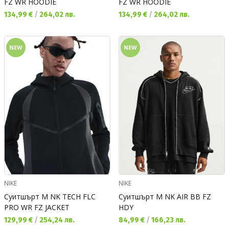
FZ WR HOODIE
FZ WR HOODIE
Текуща цена:
Текуща цена:
134,99 €
/
264,02 лв.
134,99 €
/
264,02 лв.
NEW
NEW
NIKE
NIKE
Суитшърт M NK TECH FLC
Суитшърт M NK AIR BB FZ
PRO WR FZ JACKET
HDY
Текуща цена:
Текуща цена:
129,99 €
/
254,24 лв.
84,99 €
/
166,23 лв.