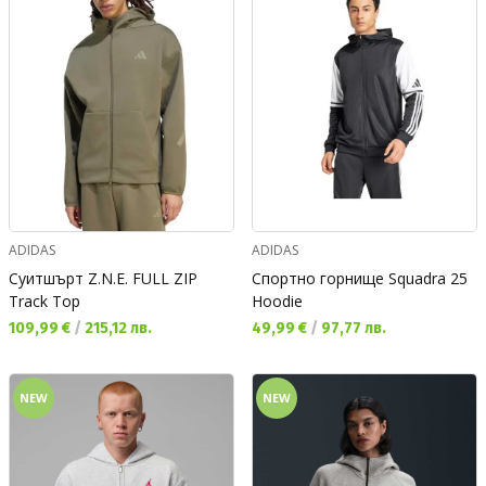
ADIDAS
ADIDAS
Суитшърт Z.N.E. FULL ZIP
Спортно горнище Squadra 25
Track Top
Hoodie
Текуща цена:
Текуща цена:
109,99 €
/
215,12 лв.
49,99 €
/
97,77 лв.
NEW
NEW