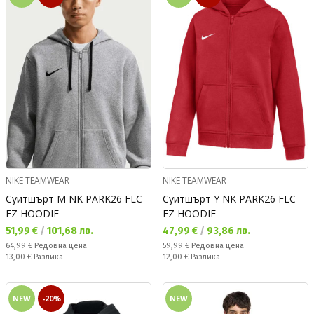
NIKE TEAMWEAR
NIKE TEAMWEAR
Суитшърт M NK PARK26 FLC
Суитшърт Y NK PARK26 FLC
FZ HOODIE
FZ HOODIE
Текуща цена:
Текуща цена:
51,99 €
/
101,68 лв.
47,99 €
/
93,86 лв.
Редовна цена:
Редовна цена:
64,99 €
Редовна цена
59,99 €
Редовна цена
Спестявате:
Спестявате:
13,00 €
Разлика
12,00 €
Разлика
NEW
-20%
NEW