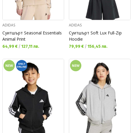
ADIDAS
ADIDAS
Суитшърт Seasonal Essentials
Суитшърт Soft Lux Full-Zip
Animal Print
Hoodie
Текуща цена:
Текуща цена:
64,99 €
/
127,11 лв.
79,99 €
/
156,45 лв.
ONLY
NEW
NEW
ONLINE