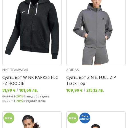
NIKE TEAMWEAR
ADIDAS
Суитшърт W NK PARK26 FLC
Суитшърт Z.N.E. FULL ZIP
FZ HOODIE
Track Top
Текуща цена:
Текуща цена:
51,99 €
/
101,68 лв.
109,99 €
/
215,12 лв.
64,99 €
(
-20%
)
Най-добра цена
Редовна цена:
64,99 €
(
-20%
) Редовна цена
ONLY
NEW
NEW
ONLINE