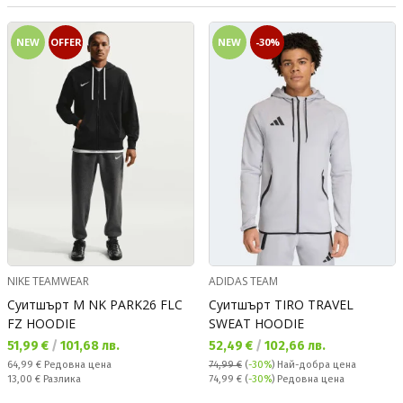
NEW
OFFER
NEW
-30%
NIKE TEAMWEAR
ADIDAS TEAM
Суитшърт M NK PARK26 FLC
Суитшърт TIRO TRAVEL
FZ HOODIE
SWEAT HOODIE
Текуща цена:
Текуща цена:
51,99 €
/
101,68 лв.
52,49 €
/
102,66 лв.
Редовна цена:
64,99 €
Редовна цена
74,99 €
(
-30%
)
Най-добра цена
Спестявате:
Редовна цена:
13,00 €
Разлика
74,99 €
(
-30%
) Редовна цена