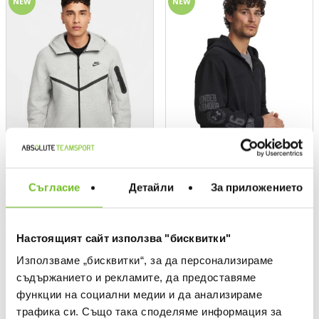
NEW
NEW
Съгласие
Детайли
За приложението
NIKE
UNDER ARMOUR
Суитшърт M NK TCH FLC FZ
Суитшърт UA Rival LW Graphic
WR HOODIE
FZ
Настоящият сайт използва "бисквитки"
Текуща цена:
Текуща цена:
119,99 €
/
234,68 лв.
65,00 €
/
127,13 лв.
Използваме „бисквитки“, за да персонализираме
съдържанието и рекламите, да предоставяме
NEW
NEW
функции на социални медии и да анализираме
трафика си. Също така споделяме информация за