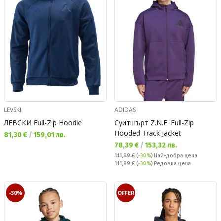
LEVSKI
ADIDAS
ЛЕВСКИ Full-Zip Hoodie
Суитшърт Z.N.E. Full-Zip
Hooded Track Jacket
Текуща цена:
81,30 €
/
159,01 лв.
Текуща цена:
78,39 €
/
153,32 лв.
111,99 €
(
-30%
)
Най-добра цена
Редовна цена:
111,99 €
(
-30%
) Редовна цена
-30%
OFFER