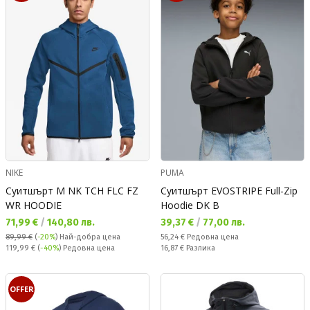
NIKE
PUMA
Суитшърт M NK TCH FLC FZ
Суитшърт EVOSTRIPE Full-Zip
WR HOODIE
Hoodie DK B
Текуща цена:
Текуща цена:
71,99 €
/
140,80 лв.
39,37 €
/
77,00 лв.
Редовна цена:
89,99 €
(
-20%
)
Най-добра цена
56,24 €
Редовна цена
Редовна цена:
Спестявате:
119,99 €
(
-40%
) Редовна цена
16,87 €
Разлика
OFFER