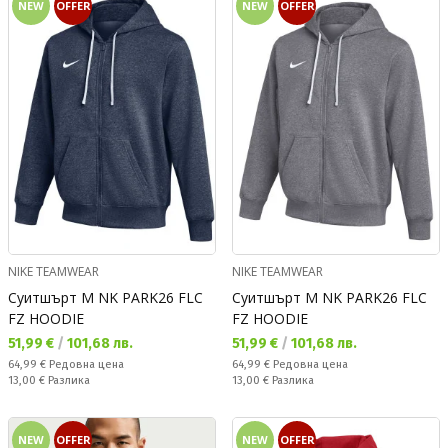
NEW
OFFER
NEW
OFFER
NIKE TEAMWEAR
NIKE TEAMWEAR
Суитшърт M NK PARK26 FLC
Суитшърт M NK PARK26 FLC
FZ HOODIE
FZ HOODIE
Текуща цена:
Текуща цена:
51,99 €
/
101,68 лв.
51,99 €
/
101,68 лв.
Редовна цена:
Редовна цена:
64,99 €
Редовна цена
64,99 €
Редовна цена
Спестявате:
Спестявате:
13,00 €
Разлика
13,00 €
Разлика
NEW
OFFER
NEW
OFFER