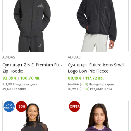
ADIDAS
ADIDAS
Суитшърт Z.N.E. Premium Full-
Суитшърт Future Icons Small
Zip Hoodie
Logo Low Pile Fleece
Текуща цена:
Текуща цена:
92,39 €
/
180,70 лв.
60,19 €
/
117,72 лв.
Редовна цена:
131,99 €
Редовна цена
60,49 €
(
-0%
)
Най-добра цена
Спестявате:
Редовна цена:
39,60 €
Разлика
85,99 €
(
-30%
) Редовна цена
ONLY
-30%
OFFER
ONLINE