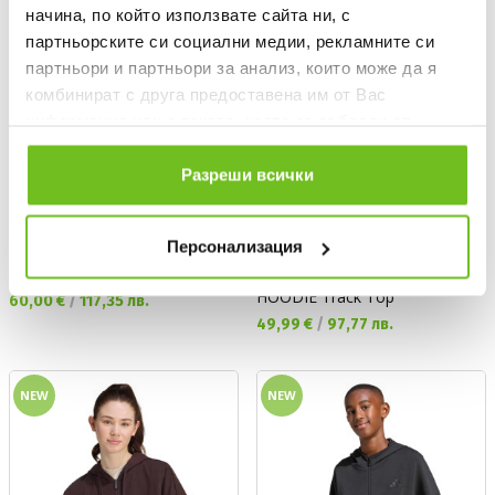
начина, по който използвате сайта ни, с
партньорските си социални медии, рекламните си
партньори и партньори за анализ, които може да я
комбинират с друга предоставена им от Вас
информация или с такава, която са събрали от
ползването от Ваша страна на услугите им.
Разреши всички
UNDER ARMOUR
ADIDAS
Персонализация
Суитшърт UA Rival LW FZ
Суитшърт GIRLS FULL ZIP
HOODIE Track Top
Текуща цена:
60,00 €
/
117,35 лв.
Текуща цена:
49,99 €
/
97,77 лв.
NEW
NEW