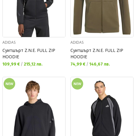
ADIDAS
ADIDAS
Суитшърт Z.N.E. FULL ZIP
Суитшърт Z.N.E. FULL ZIP
HOODIE
HOODIE
Текуща цена:
Текуща цена:
109,99 €
/
215,12 лв.
74,99 €
/
146,67 лв.
NEW
NEW