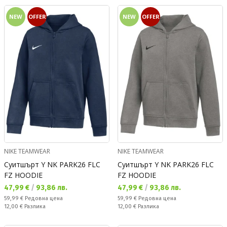
NEW
OFFER
NEW
OFFER
NIKE TEAMWEAR
NIKE TEAMWEAR
Суитшърт Y NK PARK26 FLC
Суитшърт Y NK PARK26 FLC
FZ HOODIE
FZ HOODIE
Текуща цена:
Текуща цена:
47,99 €
/
93,86 лв.
47,99 €
/
93,86 лв.
Редовна цена:
Редовна цена:
59,99 €
Редовна цена
59,99 €
Редовна цена
Спестявате:
Спестявате:
12,00 €
Разлика
12,00 €
Разлика