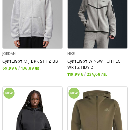
JORDAN
NIKE
Суитшърт M J BRK ST FZ BB
Суитшърт W NSW TCH FLC
WR FZ HDY 2
Текуща цена:
69,99 €
/
136,89 лв.
Текуща цена:
119,99 €
/
234,68 лв.
NEW
NEW