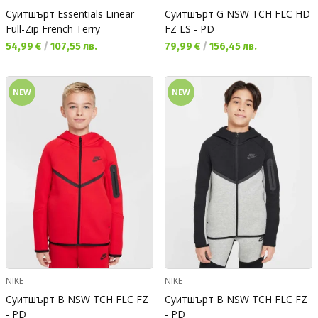
Суитшърт Essentials Linear
Суитшърт G NSW TCH FLC HD
Full-Zip French Terry
FZ LS - PD
Текуща цена:
Текуща цена:
54,99 €
/
107,55 лв.
79,99 €
/
156,45 лв.
NEW
NEW
NIKE
NIKE
Суитшърт B NSW TCH FLC FZ
Суитшърт B NSW TCH FLC FZ
- PD
- PD