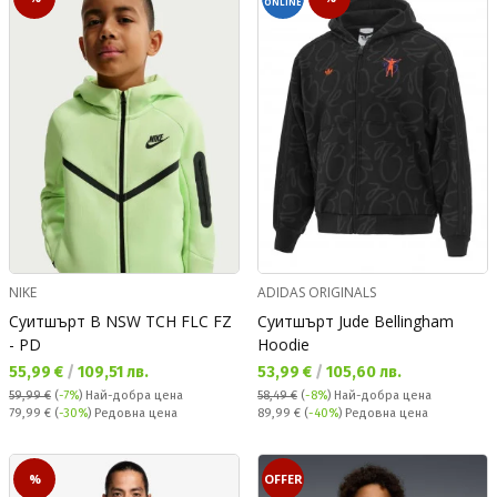
ONLINE
NIKE
ADIDAS ORIGINALS
Суитшърт B NSW TCH FLC FZ
Суитшърт Jude Bellingham
- PD
Hoodie
Текуща цена:
Текуща цена:
55,99 €
/
109,51 лв.
53,99 €
/
105,60 лв.
59,99 €
(
-7%
)
Най-добра цена
58,49 €
(
-8%
)
Най-добра цена
Редовна цена:
Редовна цена:
79,99 €
(
-30%
) Редовна цена
89,99 €
(
-40%
) Редовна цена
%
OFFER