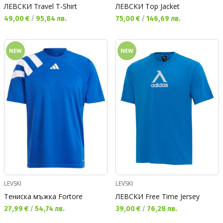
ЛЕВСКИ Travel T-Shirt
ЛЕВСКИ Top Jacket
Текуща цена:
Текуща цена:
49,00 €
/
95,84 лв.
75,00 €
/
146,69 лв.
NEW
NEW
LEVSKI
LEVSKI
Тениска мъжка Fortore
ЛЕВСКИ Free Time Jersey
Текуща цена:
Текуща цена:
27,99 €
/
54,74 лв.
39,00 €
/
76,28 лв.