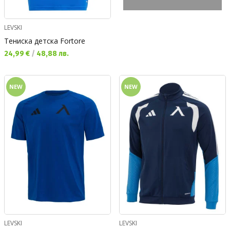
LEVSKI
Тениска детска Fortore
Текуща цена:
24,99 €
/
48,88 лв.
NEW
NEW
LEVSKI
LEVSKI