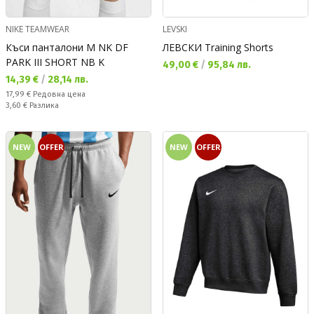
NIKE TEAMWEAR
LEVSKI
Къси панталони M NK DF
ЛЕВСКИ Training Shorts
PARK III SHORT NB K
Текуща цена:
49,00 €
/
95,84 лв.
Текуща цена:
14,39 €
/
28,14 лв.
Редовна цена:
17,99 €
Редовна цена
Спестявате:
3,60 €
Разлика
NEW
OFFER
NEW
OFFER