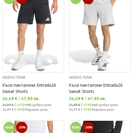
ADIDAS TEAM
ADIDAS TEAM
Къси панталони Entrada26
Къси панталони Entrada26
Sweat Shorts
Sweat Shorts
Текуща цена:
Текуща цена:
24,49 €
/
47,90 лв.
24,49 €
/
47,90 лв.
34,99 €
(
-30%
)
Най-добра цена
34,99 €
(
-30%
)
Най-добра цена
Редовна цена:
Редовна цена:
34,99 €
(
-30%
) Редовна цена
34,99 €
(
-30%
) Редовна цена
NEW
-30%
NEW
-30%