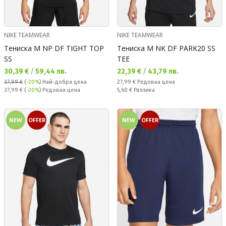
NIKE TEAMWEAR
NIKE TEAMWEAR
Тениска M NP DF TIGHT TOP
Тениска M NK DF PARK20 SS
SS
TEE
Текуща цена:
Текуща цена:
30,39 €
/
59,44 лв.
22,39 €
/
43,79 лв.
Редовна цена:
37,99 €
(
-20%
)
Най-добра цена
27,99 €
Редовна цена
Редовна цена:
Спестявате:
37,99 €
(
-20%
) Редовна цена
5,60 €
Разлика
NEW
OFFER
NEW
OFFER