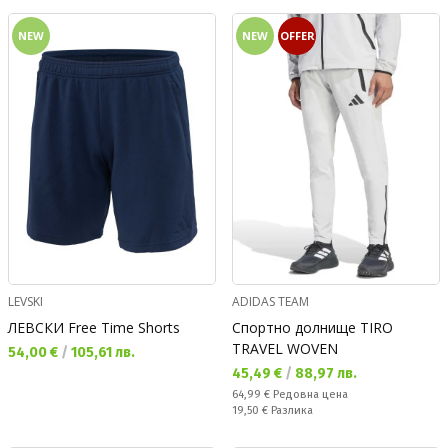
NEW
NEW
OFFER
LEVSKI
ADIDAS TEAM
ЛЕВСКИ Free Time Shorts
Спортно долнище TIRO
TRAVEL WOVEN
Текуща цена:
54,00 €
/
105,61 лв.
Текуща цена:
45,49 €
/
88,97 лв.
Редовна цена:
64,99 €
Редовна цена
Спестявате:
19,50 €
Разлика