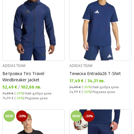
ADIDAS TEAM
ADIDAS TEAM
Ветровка Tiro Travel
Тениска Entrada26 T-Shirt
Windbreaker Jacket
Текуща цена:
17,49 €
/
34,21 лв.
Текуща цена:
52,49 €
/
102,66 лв.
24,99 €
(
-30%
)
Най-добра цена
Редовна цена:
24,99 €
(
-30%
) Редовна цена
74,99 €
(
-30%
)
Най-добра цена
Редовна цена:
74,99 €
(
-30%
) Редовна цена
NEW
-30%
NEW
-30%