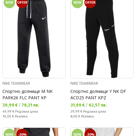
NEW
OFFER
NEW
OFFER
NIKE TEAMWEAR
NIKE TEAMWEAR
Спортно долнище M NK
Спортно долнище Y NK DF
PARK26 FLC PANT KP
ACD25 PANT KPZ
Текуща цена:
Текуща цена:
39,99 €
/
78,21 лв.
31,99 €
/
62,57 лв.
Редовна цена:
Редовна цена:
49,99 €
Редовна цена
39,99 €
Редовна цена
Спестявате:
Спестявате:
10,00 €
Разлика
8,00 €
Разлика
NEW
-30%
NEW
-30%