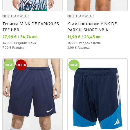
NIKE TEAMWEAR
NIKE TEAMWEAR
Тениска M NK DF PARK20 SS
Къси панталони Y NK DF
TEE HBR
PARK III SHORT NB K
Текуща цена:
Текуща цена:
27,99 €
/
54,74 лв.
11,99 €
/
23,45 лв.
Редовна цена:
Редовна цена:
34,99 €
Редовна цена
14,99 €
Редовна цена
Спестявате:
Спестявате:
7,00 €
Разлика
3,00 €
Разлика
NEW
OFFER
NEW