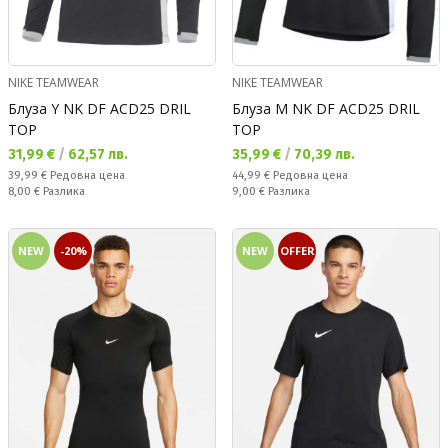
NIKE TEAMWEAR
NIKE TEAMWEAR
Блуза Y NK DF ACD25 DRIL
Блуза M NK DF ACD25 DRIL
TOP
TOP
Текуща цена:
Текуща цена:
31,99 €
/
62,57 лв.
35,99 €
/
70,39 лв.
Редовна цена:
Редовна цена:
39,99 €
Редовна цена
44,99 €
Редовна цена
Спестявате:
Спестявате:
8,00 €
Разлика
9,00 €
Разлика
NEW
-20%
NEW
OFFER