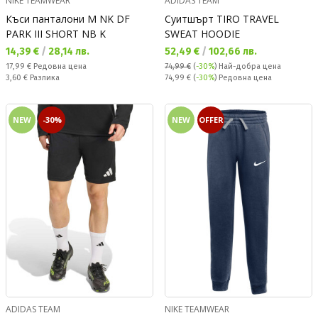
NIKE TEAMWEAR
ADIDAS TEAM
Къси панталони M NK DF
Суитшърт TIRO TRAVEL
PARK III SHORT NB K
SWEAT HOODIE
Текуща цена:
Текуща цена:
14,39 €
/
28,14 лв.
52,49 €
/
102,66 лв.
Редовна цена:
17,99 €
Редовна цена
74,99 €
(
-30%
)
Най-добра цена
Спестявате:
Редовна цена:
3,60 €
Разлика
74,99 €
(
-30%
) Редовна цена
NEW
-30%
NEW
OFFER
ADIDAS TEAM
NIKE TEAMWEAR