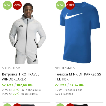
NEW
-30%
NEW
OFFER
ADIDAS TEAM
NIKE TEAMWEAR
Ветровка TIRO TRAVEL
Тениска M NK DF PARK20 SS
WINDBREAKER
TEE HBR
Текуща цена:
Текуща цена:
52,49 €
/
102,66 лв.
27,99 €
/
54,74 лв.
Редовна цена:
74,99 €
(
-30%
)
Най-добра цена
34,99 €
Редовна цена
Редовна цена:
Спестявате:
74,99 €
(
-30%
) Редовна цена
7,00 €
Разлика