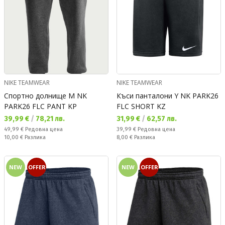
NIKE TEAMWEAR
NIKE TEAMWEAR
Спортно долнище M NK
Къси панталони Y NK PARK26
PARK26 FLC PANT KP
FLC SHORT KZ
Текуща цена:
Текуща цена:
39,99 €
/
78,21 лв.
31,99 €
/
62,57 лв.
Редовна цена:
Редовна цена:
49,99 €
Редовна цена
39,99 €
Редовна цена
Спестявате:
Спестявате:
10,00 €
Разлика
8,00 €
Разлика
NEW
OFFER
NEW
OFFER