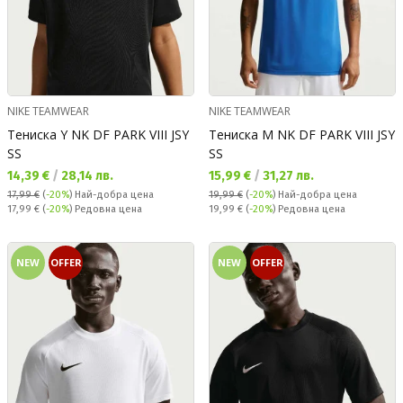
NIKE TEAMWEAR
NIKE TEAMWEAR
Тениска Y NK DF PARK VIII JSY
Тениска M NK DF PARK VIII JSY
SS
SS
Текуща цена:
Текуща цена:
14,39 €
/
28,14 лв.
15,99 €
/
31,27 лв.
17,99 €
(
-20%
)
Най-добра цена
19,99 €
(
-20%
)
Най-добра цена
Редовна цена:
Редовна цена:
17,99 €
(
-20%
) Редовна цена
19,99 €
(
-20%
) Редовна цена
NEW
OFFER
NEW
OFFER