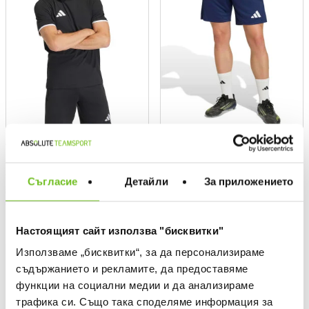
ADIDAS TEAM
ADIDAS TEAM
Тениска Entrada26 T-Shirt
Къси панталони Entrada26
Training Shorts
Текуща цена:
17,49 €
/
34,21 лв.
Съгласие
Детайли
За приложението
Текуща цена:
16,09 €
/
31,47 лв.
24,99 €
(
-30%
)
Най-добра цена
Редовна цена:
24,99 €
(
-30%
) Редовна цена
22,99 €
(
-30%
)
Най-добра цена
Редовна цена:
22,99 €
(
-30%
) Редовна цена
Настоящият сайт използва "бисквитки"
Използваме „бисквитки“, за да персонализираме
NEW
-30%
NEW
%
съдържанието и рекламите, да предоставяме
функции на социални медии и да анализираме
трафика си. Също така споделяме информация за