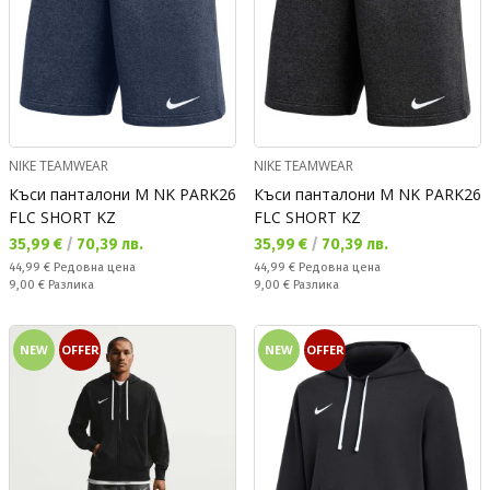
NIKE TEAMWEAR
NIKE TEAMWEAR
Къси панталони M NK PARK26
Къси панталони M NK PARK26
FLC SHORT KZ
FLC SHORT KZ
Текуща цена:
Текуща цена:
35,99 €
/
70,39 лв.
35,99 €
/
70,39 лв.
Редовна цена:
Редовна цена:
44,99 €
Редовна цена
44,99 €
Редовна цена
Спестявате:
Спестявате:
9,00 €
Разлика
9,00 €
Разлика
NEW
OFFER
NEW
OFFER