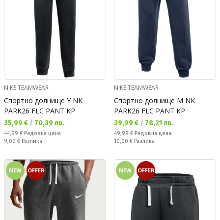
NIKE TEAMWEAR
NIKE TEAMWEAR
Спортно долнище Y NK
Спортно долнище M NK
PARK26 FLC PANT KP
PARK26 FLC PANT KP
Текуща цена:
Текуща цена:
35,99 €
/
70,39 лв.
39,99 €
/
78,21 лв.
Редовна цена:
Редовна цена:
44,99 €
Редовна цена
49,99 €
Редовна цена
Спестявате:
Спестявате:
9,00 €
Разлика
10,00 €
Разлика
NEW
OFFER
NEW
OFFER