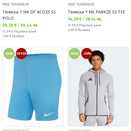
NIKE TEAMWEAR
NIKE TEAMWEAR
Тениска Y NK DF ACD25 SS
Тениска Y NK PARK20 SS TEE
POLO
Текуща цена:
14,39 €
/
28,14 лв.
Текуща цена:
30,39 €
/
59,44 лв.
Редовна цена:
17,99 €
Редовна цена
Спестявате:
3,60 €
Разлика
Редовна цена:
37,99 €
Редовна цена
Спестявате:
7,60 €
Разлика
NEW
OFFER
NEW
-30%