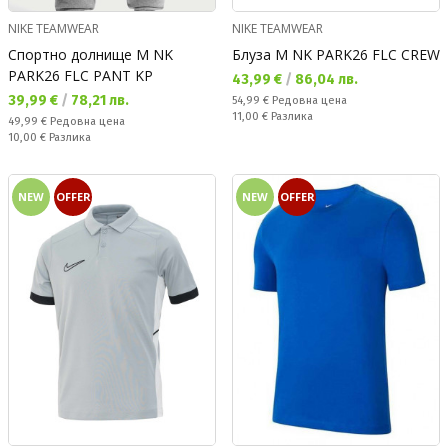
NIKE TEAMWEAR
NIKE TEAMWEAR
Спортно долнище M NK
Блуза M NK PARK26 FLC CREW
PARK26 FLC PANT KP
Текуща цена:
43,99 €
/
86,04 лв.
Текуща цена:
39,99 €
/
78,21 лв.
Редовна цена:
54,99 €
Редовна цена
Спестявате:
11,00 €
Разлика
Редовна цена:
49,99 €
Редовна цена
Спестявате:
10,00 €
Разлика
NEW
OFFER
NEW
OFFER