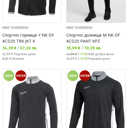
NIKE TEAMWEAR
NIKE TEAMWEAR
Спортно горнище Y NK DF
Спортно долнище M NK DF
ACD25 TRK JKT K
ACD25 PANT KPZ
Текуща цена:
Текуща цена:
34,39 €
/
67,26 лв.
35,99 €
/
70,39 лв.
Редовна цена:
42,99 €
Редовна цена
44,99 €
(
-20%
)
Най-добра цена
Спестявате:
Редовна цена:
8,60 €
Разлика
44,99 €
(
-20%
) Редовна цена
NEW
OFFER
NEW
OFFER