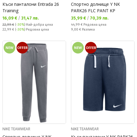
Къси панталони Entrada 26
Спортно долнище Y NK
Training
PARK26 FLC PANT KP
Текуща цена:
Текуща цена:
16,09 €
/
31,47 лв.
35,99 €
/
70,39 лв.
Редовна цена:
22,99 €
(
-30%
)
Най-добра цена
44,99 €
Редовна цена
Редовна цена:
Спестявате:
22,99 €
(
-30%
) Редовна цена
9,00 €
Разлика
NEW
OFFER
NEW
OFFER
NIKE TEAMWEAR
NIKE TEAMWEAR
Спортно долнище Y NK
Къси панталони Y NK PARK26