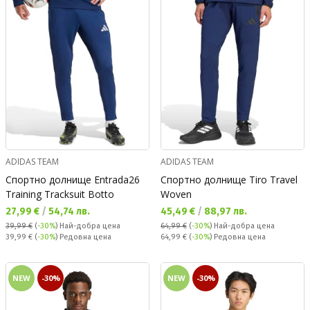
ADIDAS TEAM
ADIDAS TEAM
Спортно долнище Entrada26
Спортно долнище Tiro Travel
Training Tracksuit Botto
Woven
Текуща цена:
Текуща цена:
27,99 €
/
54,74 лв.
45,49 €
/
88,97 лв.
39,99 €
(
-30%
)
Най-добра цена
64,99 €
(
-30%
)
Най-добра цена
Редовна цена:
Редовна цена:
39,99 €
(
-30%
) Редовна цена
64,99 €
(
-30%
) Редовна цена
NEW
-30%
NEW
-30%