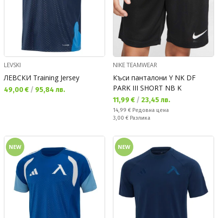
LEVSKI
NIKE TEAMWEAR
ЛЕВСКИ Training Jersey
Къси панталони Y NK DF
PARK III SHORT NB K
Текуща цена:
49,00 €
/
95,84 лв.
Текуща цена:
11,99 €
/
23,45 лв.
Редовна цена:
14,99 €
Редовна цена
Спестявате:
3,00 €
Разлика
NEW
NEW