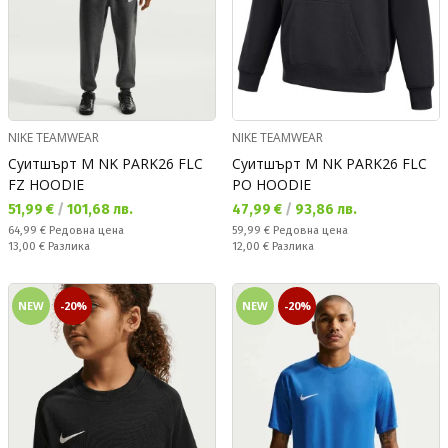
NIKE TEAMWEAR
NIKE TEAMWEAR
Суитшърт M NK PARK26 FLC
Суитшърт M NK PARK26 FLC
FZ HOODIE
PO HOODIE
Текуща цена:
Текуща цена:
51,99 €
/
101,68 лв.
47,99 €
/
93,86 лв.
Редовна цена:
Редовна цена:
64,99 €
Редовна цена
59,99 €
Редовна цена
Спестявате:
Спестявате:
13,00 €
Разлика
12,00 €
Разлика
NEW
-20%
NEW
-20%