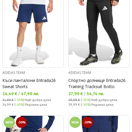
ADIDAS TEAM
ADIDAS TEAM
Къси панталони Entrada26
Спортно долнище Entrada26
Sweat Shorts
Training Tracksuit Botto
Текуща цена:
Текуща цена:
24,49 €
/
47,90 лв.
27,99 €
/
54,74 лв.
34,99 €
(
-30%
)
Най-добра цена
39,99 €
(
-30%
)
Най-добра цена
Редовна цена:
Редовна цена:
34,99 €
(
-30%
) Редовна цена
39,99 €
(
-30%
) Редовна цена
NEW
-30%
NEW
-30%