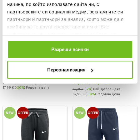
начина, по който използвате сайта ни, с
партньорските си социални медии, рекламните си
партньори и партньори за анализ, които може да я
комбинират с друга предоставена им от Вас
информация или с такава, която са събрали от
ползването от Ваша страна на услугите им.
Разреши всички
ADIDAS TEAM
ADIDAS TEAM
Тениска Entrada26 Jersey
Спортно долнище TIRO
Персонализация
TRAVEL WOVEN
Текуща цена:
12,59 €
/
24,62 лв.
Текуща цена:
45,49 €
/
88,97 лв.
17,99 €
(
-30%
)
Най-добра цена
Редовна цена:
17,99 €
(
-30%
) Редовна цена
48,74 €
(
-7%
)
Най-добра цена
Редовна цена:
64,99 €
(
-30%
) Редовна цена
NEW
OFFER
NEW
OFFER