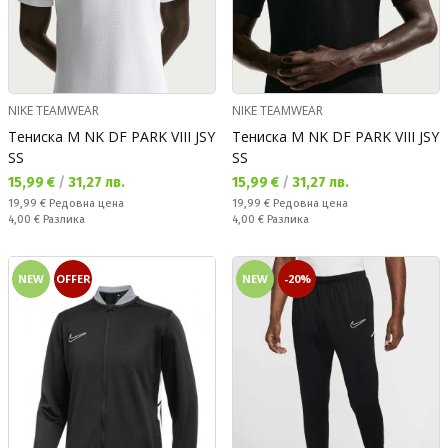
NIKE TEAMWEAR
NIKE TEAMWEAR
Тениска M NK DF PARK VIII JSY
Тениска M NK DF PARK VIII JSY
SS
SS
Текуща цена:
Текуща цена:
15,99 €
/
31,27 лв.
15,99 €
/
31,27 лв.
Редовна цена:
Редовна цена:
19,99 €
Редовна цена
19,99 €
Редовна цена
Спестявате:
Спестявате:
4,00 €
Разлика
4,00 €
Разлика
NEW
OFFER
NEW
-20%