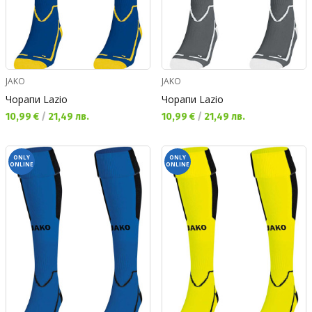
JAKO
JAKO
Чорапи Lazio
Чорапи Lazio
Текуща цена:
Текуща цена:
10,99 €
/
21,49 лв.
10,99 €
/
21,49 лв.
ONLY
ONLY
ONLINE
ONLINE