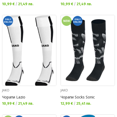
Текуща цена:
Текуща цена:
10,99 €
/
21,49 лв.
10,99 €
/
21,49 лв.
ONLY
ONLY
NEW
ONLINE
ONLINE
JAKO
JAKO
Чорапи Lazio
Чорапи Socks Sonic
Текуща цена:
Текуща цена:
10,99 €
/
21,49 лв.
12,99 €
/
25,41 лв.