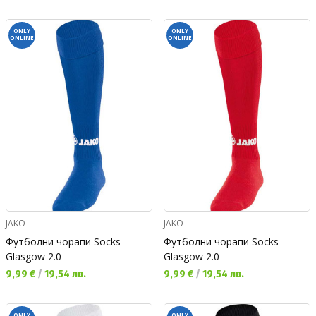
ONLY
ONLY
ONLINE
ONLINE
JAKO
JAKO
Футболни чорапи Socks
Футболни чорапи Socks
Glasgow 2.0
Glasgow 2.0
Текуща цена:
Текуща цена:
9,99 €
/
19,54 лв.
9,99 €
/
19,54 лв.
ONLY
ONLY