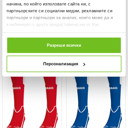
начина, по който използвате сайта ни, с
партньорските си социални медии, рекламните си
партньори и партньори за анализ, които може да я
комбинират с друга предоставена им от Вас
JAKO
JAKO
информация или с такава, която са събрали от
Чорапи Lazio
Чорапи Lazio
ползването от Ваша страна на услугите им.
Текуща цена:
Текуща цена:
10,99 €
/
21,49 лв.
10,99 €
/
21,49 лв.
Разреши всички
ONLY
ONLY
ONLINE
ONLINE
Персонализация