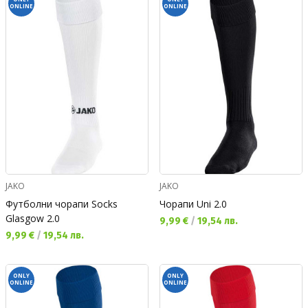
ONLINE
ONLINE
JAKO
JAKO
Футболни чорапи Socks
Чорапи Uni 2.0
Glasgow 2.0
Текуща цена:
9,99 €
/
19,54 лв.
Текуща цена:
9,99 €
/
19,54 лв.
ONLY
ONLY
ONLINE
ONLINE