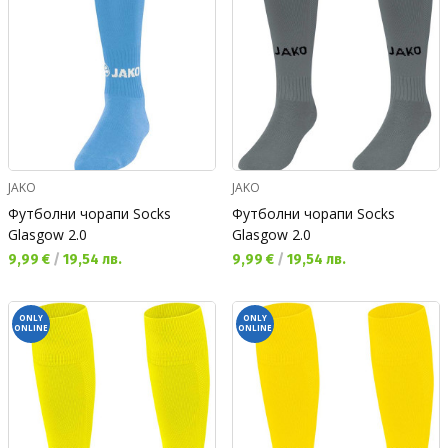
JAKO
JAKO
Футболни чорапи Socks
Футболни чорапи Socks
Glasgow 2.0
Glasgow 2.0
Текуща цена:
Текуща цена:
9,99 €
/
19,54 лв.
9,99 €
/
19,54 лв.
ONLY
ONLY
ONLINE
ONLINE