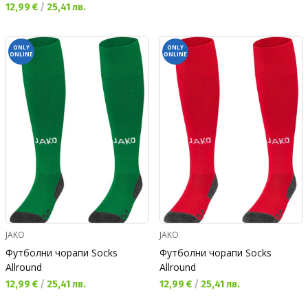
Текуща цена:
12,99 €
/
25,41 лв.
ONLY
ONLY
ONLINE
ONLINE
JAKO
JAKO
Футболни чорапи Socks
Футболни чорапи Socks
Allround
Allround
Текуща цена:
Текуща цена:
12,99 €
/
25,41 лв.
12,99 €
/
25,41 лв.