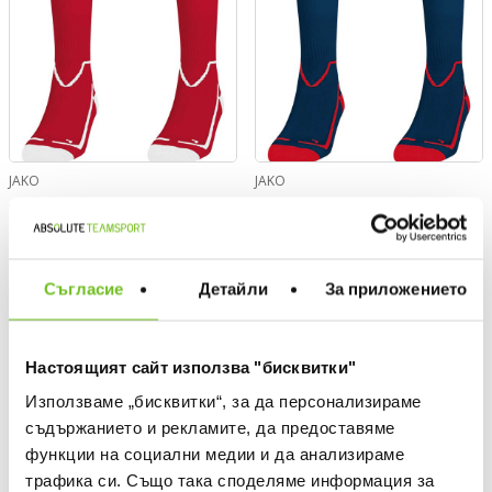
JAKO
JAKO
Чорапи Lazio
Чорапи Lazio
Текуща цена:
Текуща цена:
10,99 €
/
21,49 лв.
10,99 €
/
21,49 лв.
Съгласие
Детайли
За приложението
ONLY
ONLY
ONLINE
ONLINE
Настоящият сайт използва "бисквитки"
Използваме „бисквитки“, за да персонализираме
съдържанието и рекламите, да предоставяме
функции на социални медии и да анализираме
трафика си. Също така споделяме информация за