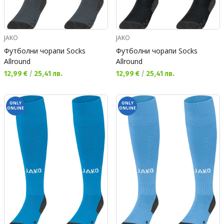
JAKO
JAKO
Футболни чорапи Socks
Футболни чорапи Socks
Allround
Allround
Текуща цена:
Текуща цена:
12,99 €
/
25,41 лв.
12,99 €
/
25,41 лв.
ONLY
ONLY
ONLINE
ONLINE