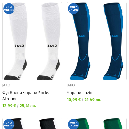
ONLY
ONLY
ONLINE
ONLINE
JAKO
JAKO
Футболни чорапи Socks
Чорапи Lazio
Allround
Текуща цена:
10,99 €
/
21,49 лв.
Текуща цена:
12,99 €
/
25,41 лв.
ONLY
ONLY
ONLINE
ONLINE