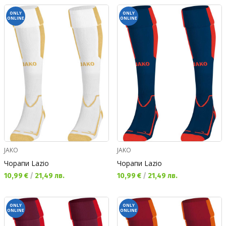
ONLY
ONLY
ONLINE
ONLINE
JAKO
JAKO
Чорапи Lazio
Чорапи Lazio
Текуща цена:
Текуща цена:
10,99 €
/
21,49 лв.
10,99 €
/
21,49 лв.
ONLY
ONLY
ONLINE
ONLINE