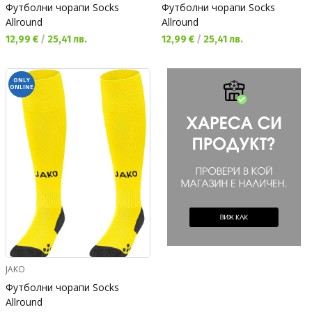
Футболни чорапи Socks
Футболни чорапи Socks
Allround
Allround
Текуща цена:
Текуща цена:
12,99 €
/
25,41 лв.
12,99 €
/
25,41 лв.
ONLY
ONLINE
JAKO
Футболни чорапи Socks
Allround