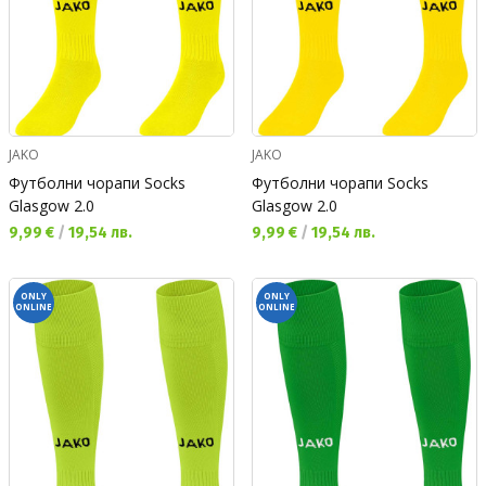
JAKO
JAKO
Футболни чорапи Socks
Футболни чорапи Socks
Glasgow 2.0
Glasgow 2.0
Текуща цена:
Текуща цена:
9,99 €
/
19,54 лв.
9,99 €
/
19,54 лв.
ONLY
ONLY
ONLINE
ONLINE