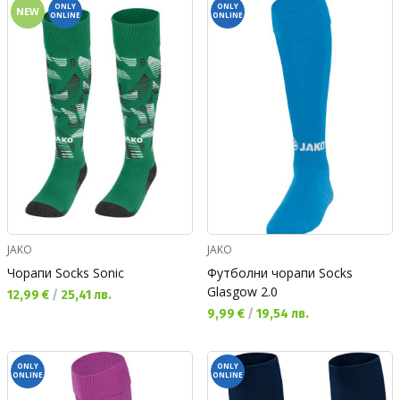
ONLY
ONLY
NEW
ONLINE
ONLINE
JAKO
JAKO
Чорапи Socks Sonic
Футболни чорапи Socks
Glasgow 2.0
Текуща цена:
12,99 €
/
25,41 лв.
Текуща цена:
9,99 €
/
19,54 лв.
ONLY
ONLY
ONLINE
ONLINE