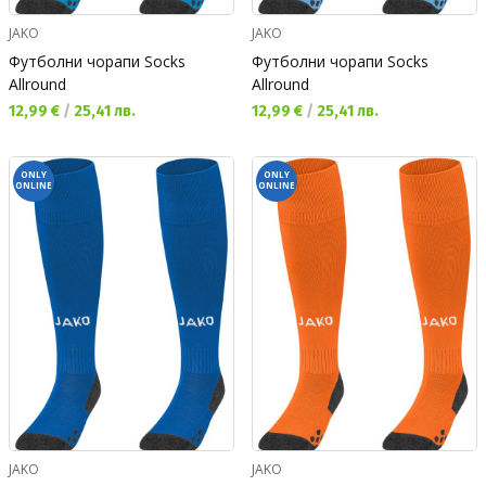
JAKO
JAKO
Футболни чорапи Socks
Футболни чорапи Socks
Allround
Allround
Текуща цена:
Текуща цена:
12,99 €
/
25,41 лв.
12,99 €
/
25,41 лв.
ONLY
ONLY
ONLINE
ONLINE
JAKO
JAKO