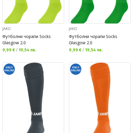
JAKO
JAKO
Футболни чорапи Socks
Футболни чорапи Socks
Glasgow 2.0
Glasgow 2.0
Текуща цена:
Текуща цена:
9,99 €
/
19,54 лв.
9,99 €
/
19,54 лв.
ONLY
ONLY
ONLINE
ONLINE