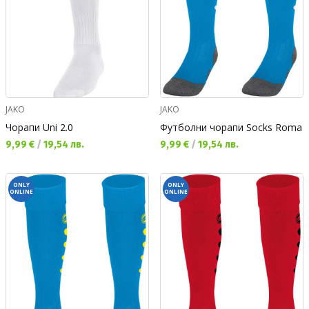
JAKO
JAKO
Чорапи Uni 2.0
Футболни чорапи Socks Roma
Текуща цена:
Текуща цена:
9,99 €
/
19,54 лв.
9,99 €
/
19,54 лв.
ONLY
ONLY
ONLINE
ONLINE