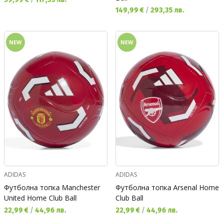
Текуща цена:
149,99 €
/
293,35 лв.
NEW
NEW
ADIDAS
ADIDAS
Футболна топка Manchester
Футболна топка Arsenal Home
United Home Club Ball
Club Ball
Текуща цена:
Текуща цена:
22,99 €
/
44,96 лв.
22,99 €
/
44,96 лв.