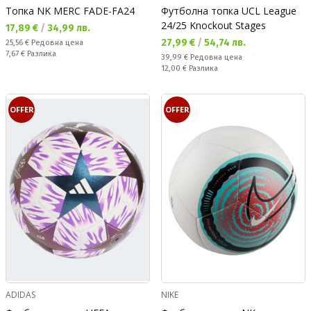
Топка NK MERC FADE-FA24
Футболна топка UCL League
24/25 Knockout Stages
Текуща цена:
17,89 €
/
34,99 лв.
Текуща цена:
27,99 €
/
54,74 лв.
Редовна цена:
25,56 €
Редовна цена
Спестявате:
7,67 €
Разлика
Редовна цена:
39,99 €
Редовна цена
Спестявате:
12,00 €
Разлика
OFFER
OFFER
ADIDAS
NIKE