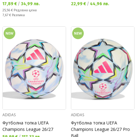
Текуща цена:
Текуща цена:
17,89 €
/
34,99 лв.
22,99 €
/
44,96 лв.
Редовна цена:
25,56 €
Редовна цена
Спестявате:
7,67 €
Разлика
NEW
NEW
ADIDAS
ADIDAS
Футболна топка UEFA
Футболна топка UEFA
Champions League 26/27
Champions League 26/27 Pro
Ball
Текуща цена:
59,99 €
/
117,33 лв.