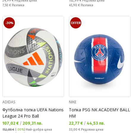
Редовна цена:
Редовна цена:
24,99 €
Редовна цена
152,99 €
Редовна цена
Спестявате:
Спестявате:
7,50 €
Разлика
45,90 €
Разлика
-30%
OFFER
ADIDAS
NIKE
Футболна топка UEFA Nations
Топка PSG NK ACADEMY BALL
League 24 Pro Ball
HM
Текуща цена:
Текуща цена:
107,02 €
/
209,31 лв.
22,77 €
/
44,53 лв.
Редовна цена:
152,88 €
(
-30%
)
Най-добра цена
33,00 €
Редовна цена