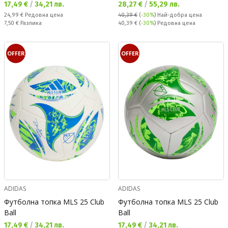
Текуща цена:
Текуща цена:
17,49 €
/
34,21 лв.
28,27 €
/
55,29 лв.
Редовна цена:
24,99 €
Редовна цена
40,39 €
(
-30%
)
Най-добра цена
Спестявате:
Редовна цена:
7,50 €
Разлика
40,39 €
(
-30%
) Редовна цена
OFFER
OFFER
ADIDAS
ADIDAS
Футболна топка MLS 25 Club
Футболна топка MLS 25 Club
Ball
Ball
Текуща цена:
Текуща цена:
17,49 €
/
34,21 лв.
17,49 €
/
34,21 лв.