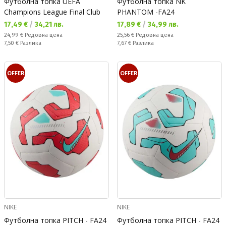
Футболна топка UEFA
Футболна топка NK
Champions League Final Club
PHANTOM -FA24
Текуща цена:
Текуща цена:
17,49 €
/
34,21 лв.
17,89 €
/
34,99 лв.
Редовна цена:
Редовна цена:
24,99 €
Редовна цена
25,56 €
Редовна цена
Спестявате:
Спестявате:
7,50 €
Разлика
7,67 €
Разлика
OFFER
OFFER
NIKE
NIKE
Футболна топка PITCH - FA24
Футболна топка PITCH - FA24