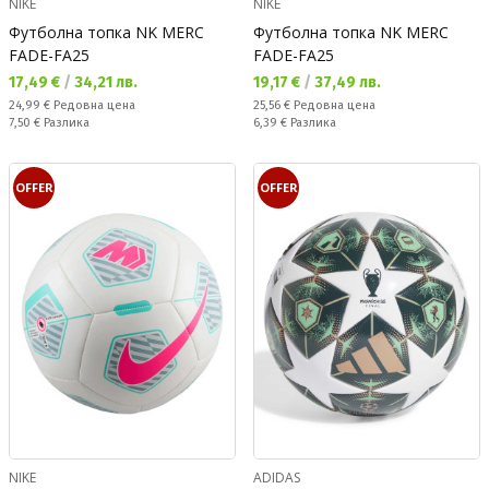
NIKE
NIKE
Футболна топка NK MERC
Футболна топка NK MERC
FADE-FA25
FADE-FA25
Текуща цена:
Текуща цена:
17,49 €
/
34,21 лв.
19,17 €
/
37,49 лв.
Редовна цена:
Редовна цена:
24,99 €
Редовна цена
25,56 €
Редовна цена
Спестявате:
Спестявате:
7,50 €
Разлика
6,39 €
Разлика
OFFER
OFFER
NIKE
ADIDAS