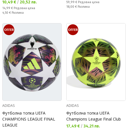
Текуща цена:
10,49 €
/
20,52 лв.
Редовна цена:
59,99 €
Редовна цена
Спестявате:
18,00 €
Разлика
Редовна цена:
14,99 €
Редовна цена
Спестявате:
4,50 €
Разлика
OFFER
OFFER
ADIDAS
ADIDAS
Футболна топка UEFA
Футболна топка UEFA
CHAMPIONS LEAGUE FINAL
Champions League Final Club
LEAGUE
Текуща цена:
17,49 €
/
34,21 лв.