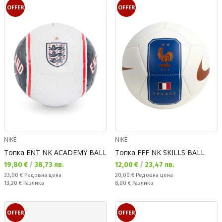
OFFER
OFFER
NIKE
NIKE
Топка ENT NK ACADEMY BALL
Топка FFF NK SKILLS BALL
Текуща цена:
Текуща цена:
19,80 €
/
38,73 лв.
12,00 €
/
23,47 лв.
Редовна цена:
Редовна цена:
33,00 €
Редовна цена
20,00 €
Редовна цена
Спестявате:
Спестявате:
13,20 €
Разлика
8,00 €
Разлика
OFFER
OFFER