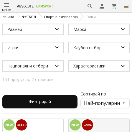
МЕНЮ
Начало
ФУТБОЛ
Спортна екипировка
Топки
Размер
Марка
Играч
Клубен отбор
Национални отбори
Характеристики
151 продукта, 2 страници
Сортирай по
Филтрирай
NEW
OFFER
NEW
-20%