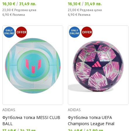
Текуща цена:
Текуща цена:
16,10 €
/
31,49 лв.
16,10 €
/
31,49 лв.
Редовна цена:
Редовна цена:
23,00 €
Редовна цена
23,00 €
Редовна цена
Спестявате:
Спестявате:
6,90 €
Разлика
6,90 €
Разлика
ONLY
ONLY
OFFER
OFFER
ONLINE
ONLINE
ADIDAS
ADIDAS
Футболна топка MESSI CLUB
Футболна топка UEFA
BALL
Champions League Final
Текуща цена:
Текуща цена:
17,49 €
/
34,21 лв.
24,49 €
/
47,90 лв.