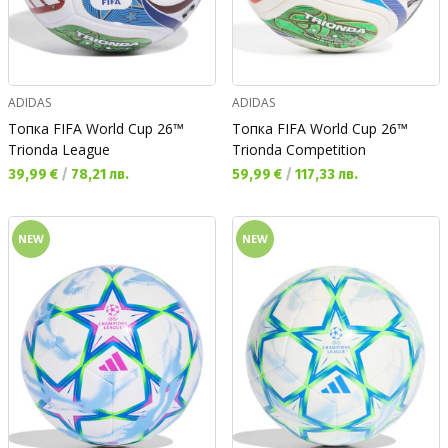
ADIDAS
ADIDAS
Топка FIFA World Cup 26™
Топка FIFA World Cup 26™
Trionda League
Trionda Competition
Текуща цена:
Текуща цена:
39,99 €
/
78,21 лв.
59,99 €
/
117,33 лв.
NEW
NEW