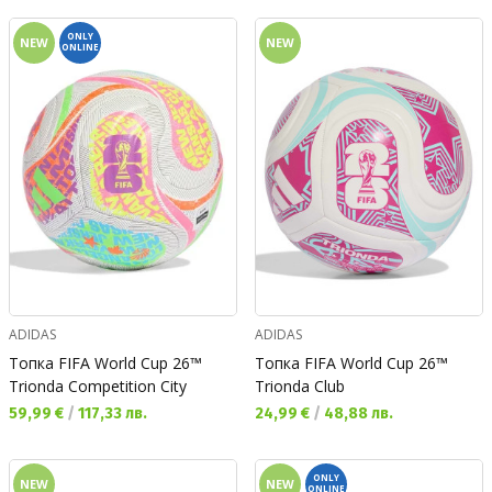
ONLY
NEW
NEW
ONLINE
ADIDAS
ADIDAS
Топка FIFA World Cup 26™
Топка FIFA World Cup 26™
Trionda Competition City
Trionda Club
Текуща цена:
Текуща цена:
59,99 €
/
117,33 лв.
24,99 €
/
48,88 лв.
ONLY
NEW
NEW
ONLINE