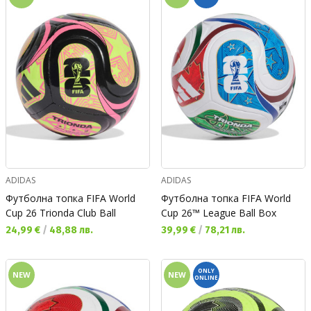
ADIDAS
ADIDAS
Футболна топка FIFA World
Футболна топка FIFA World
Cup 26 Trionda Club Ball
Cup 26™ League Ball Box
Текуща цена:
Текуща цена:
24,99 €
/
48,88 лв.
39,99 €
/
78,21 лв.
ONLY
NEW
NEW
ONLINE