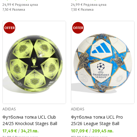
Редовна цена:
Редовна цена:
24,99 €
Редовна цена
24,99 €
Редовна цена
Спестявате:
Спестявате:
7,50 €
Разлика
7,50 €
Разлика
OFFER
OFFER
ADIDAS
ADIDAS
Футболна топка UCL Club
Футболна топка UCL Pro
24/25 Knockout Stages Ball
25/26 League Stage Ball
Текуща цена:
Текуща цена:
17,49 €
/
34,21 лв.
107,09 €
/
209,45 лв.