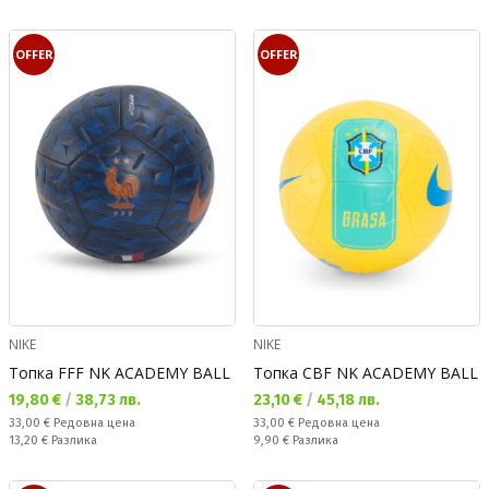
OFFER
OFFER
NIKE
NIKE
Топка FFF NK ACADEMY BALL
Топка CBF NK ACADEMY BALL
Текуща цена:
Текуща цена:
19,80 €
/
38,73 лв.
23,10 €
/
45,18 лв.
Редовна цена:
Редовна цена:
33,00 €
Редовна цена
33,00 €
Редовна цена
Спестявате:
Спестявате:
13,20 €
Разлика
9,90 €
Разлика