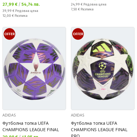
Текуща цена:
27,99 €
/
54,74 лв.
Редовна цена:
24,99 €
Редовна цена
Спестявате:
7,50 €
Разлика
Редовна цена:
39,99 €
Редовна цена
Спестявате:
12,00 €
Разлика
OFFER
OFFER
ADIDAS
ADIDAS
Футболна топка UEFA
Футболна топка UEFA
CHAMPIONS LEAGUE FINAL
CHAMPIONS LEAGUE FINAL
PRO
Текуща цена: