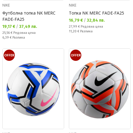
NIKE
NIKE
Футболна топка NK MERC
Топка NK MERC FADE-FA25
FADE-FA25
Текуща цена:
16,79 €
/
32,84 лв.
Текуща цена:
19,17 €
/
37,49 лв.
Редовна цена:
27,99 €
Редовна цена
Спестявате:
11,20 €
Разлика
Редовна цена:
25,56 €
Редовна цена
Спестявате:
6,39 €
Разлика
OFFER
OFFER