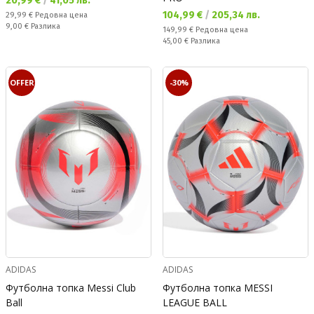
20,99 €
/
41,05 лв.
Текуща цена:
104,99 €
/
205,34 лв.
Редовна цена:
29,99 €
Редовна цена
Спестявате:
9,00 €
Разлика
Редовна цена:
149,99 €
Редовна цена
Спестявате:
45,00 €
Разлика
OFFER
-30%
ADIDAS
ADIDAS
Футболна топка Messi Club
Футболна топка MESSI
Ball
LEAGUE BALL