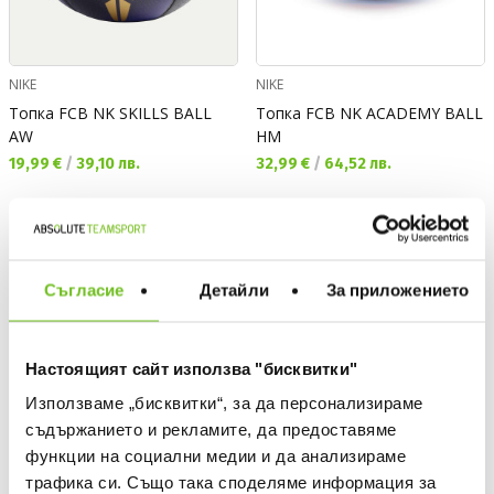
NIKE
NIKE
Топка FCB NK SKILLS BALL
Топка FCB NK ACADEMY BALL
AW
HM
Текуща цена:
Текуща цена:
19,99 €
/
39,10 лв.
32,99 €
/
64,52 лв.
NEW
OFFER
Съгласие
Детайли
За приложението
Настоящият сайт използва "бисквитки"
Използваме „бисквитки“, за да персонализираме
съдържанието и рекламите, да предоставяме
функции на социални медии и да анализираме
трафика си. Също така споделяме информация за