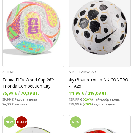
ADIDAS
NIKE TEAMWEAR
Топка FIFA World Cup 26™
Футболна топка NK CONTROL
Trionda Competition City
- FA25
Текуща цена:
Текуща цена:
35,99 €
/
70,39 лв.
111,99 €
/
219,03 лв.
Редовна цена:
59,99 €
Редовна цена
139,99 €
(
-20%
)
Най-добра цена
Спестявате:
Редовна цена:
24,00 €
Разлика
139,99 €
(
-20%
) Редовна цена
NEW
OFFER
NEW