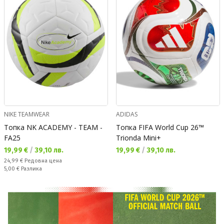
NIKE TEAMWEAR
ADIDAS
Топка NK ACADEMY - TEAM -
Топка FIFA World Cup 26™
FA25
Trionda Mini+
Текуща цена:
Текуща цена:
19,99 €
/
39,10 лв.
19,99 €
/
39,10 лв.
Редовна цена:
24,99 €
Редовна цена
Спестявате:
5,00 €
Разлика