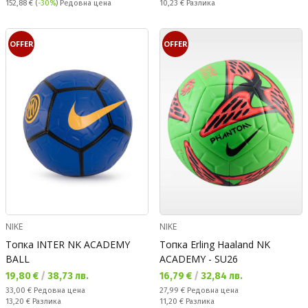
Редовна цена:
Спестявате:
152,88 €
(
-30%
) Редовна цена
10,23 €
Разлика
OFFER
OFFER
NIKE
NIKE
Топка INTER NK ACADEMY
Топка Erling Haaland NK
BALL
ACADEMY - SU26
Текуща цена:
Текуща цена:
19,80 €
/
38,73 лв.
16,79 €
/
32,84 лв.
Редовна цена:
Редовна цена:
33,00 €
Редовна цена
27,99 €
Редовна цена
Спестявате:
Спестявате:
13,20 €
Разлика
11,20 €
Разлика