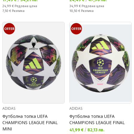
Редовна цена:
Редовна цена:
24,99 €
Редовна цена
34,99 €
Редовна цена
Спестявате:
Спестявате:
7,50 €
Разлика
10,50 €
Разлика
OFFER
OFFER
ADIDAS
ADIDAS
Футболна топка UEFA
Футболна топка UEFA
CHAMPIONS LEAGUE FINAL
CHAMPIONS LEAGUE FINAL
MINI
Текуща цена:
41,99 €
/
82,13 лв.