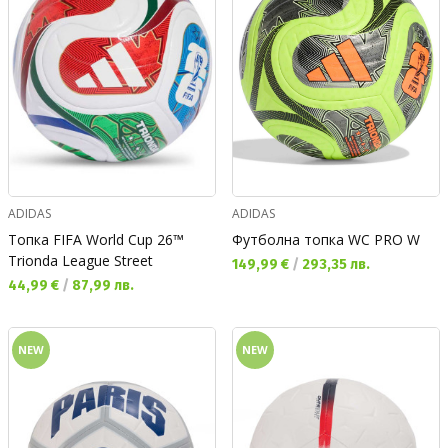
ADIDAS
ADIDAS
Топка FIFA World Cup 26™
Футболна топка WC PRO W
Trionda League Street
Текуща цена:
149,99 €
/
293,35 лв.
Текуща цена:
44,99 €
/
87,99 лв.
NEW
NEW