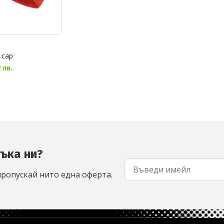
 cap
 лв.
съка ни?
пропускай нито една оферта.