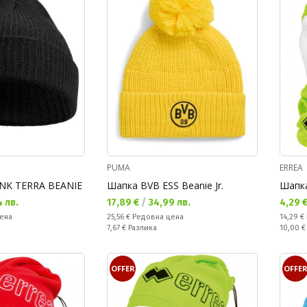
PUMA
ERREA
NK TERRA BEANIE
Шапка BVB ESS Beanie Jr.
Шапка
Текуща цена:
Текущ
 лв.
17,89 €
/
34,99 лв.
4,29 
Редовна цена:
Редовн
ена
25,56 €
Редовна цена
14,29 €
Спестявате:
Спестяв
7,67 €
Разлика
10,00 
OFFER
OFFE