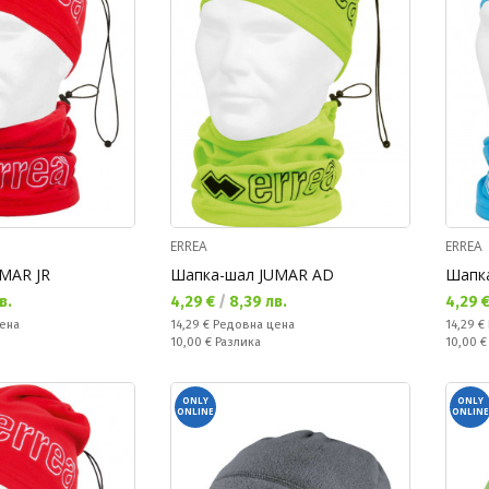
ERREA
ERREA
MAR JR
Шапка-шал JUMAR AD
Шапк
Текуща цена:
Текущ
в.
4,29 €
/
8,39 лв.
4,29 
Редовна цена:
Редовн
ена
14,29 €
Редовна цена
14,29 €
Спестявате:
Спестяв
10,00 €
Разлика
10,00 
ONLY
ONLY
ONLINE
ONLINE