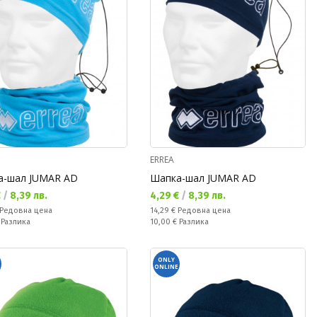
ERREA
а-шал JUMAR AD
Шапка-шал JUMAR AD
а цена:
Текуща цена:
€
/
8,39 лв.
4,29 €
/
8,39 лв.
а цена:
Редовна цена:
Редовна цена
14,29 €
Редовна цена
ате:
Спестявате:
€
Разлика
10,00 €
Разлика
ONLY
ONLINE