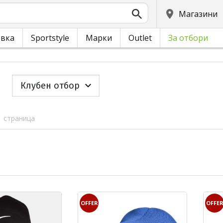
Магазини
овка
Sportstyle
Марки
Outlet
За отбори
Клубен отбор
1 страница
OFFER
OFFE