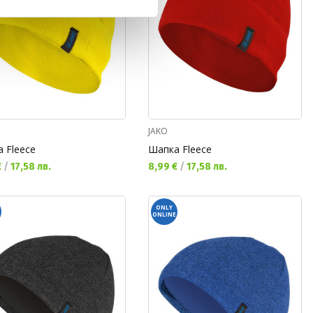
JAKO
 Fleece
Шапка Fleece
а цена:
Текуща цена:
€
/
17,58 лв.
8,99 €
/
17,58 лв.
ONLY
ONLINE