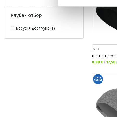
Клубен отбор
Борусия Дортмунд (1)
JAKO
Шапка Fleece
Текуща цена:
8,99 €
/
17,58 
ONLY
ONLINE