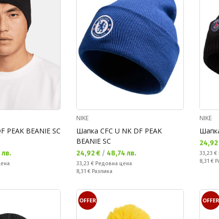
NIKE
NIKE
F PEAK BEANIE SC
Шапка CFC U NK DF PEAK
Шапка
BEANIE SC
Текущ
24,92
Текуща цена:
 лв.
24,92 €
/
48,74 лв.
Редовн
33,23 €
Спестяв
8,31 €
Р
Редовна цена:
цена
33,23 €
Редовна цена
Спестявате:
8,31 €
Разлика
OFFER
OFFE