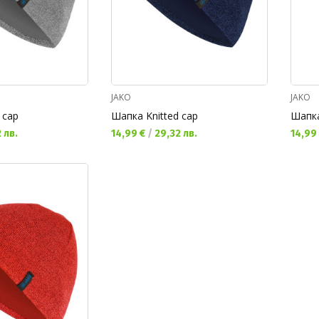
JAKO
JAKO
 cap
Шапка Knitted cap
Шапка
Текуща цена:
Текущ
 лв.
14,99 €
/
29,32 лв.
14,99