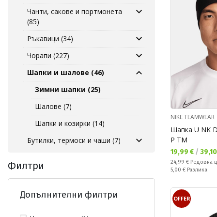
Чанти, сакове и портмонета
(85)
Ръкавици (34)
Чорапи (227)
Шапки и шалове (46)
Зимни шапки (25)
Шалове (7)
NIKE TEAMWEAR
Шапки и козирки (14)
Шапка U NK D
P TM
Бутилки, термоси и чаши (7)
Текуща цена:
19,99 €
/
39,10
Редовна цена:
24,99 €
Редовна 
Филтри
Спестявате:
5,00 €
Разлика
Допълнителни филтри
OFFER