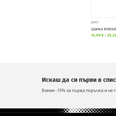
JAKO
Шапка Knitted
Текуща цена:
14,99 €
/
29,32
Искаш да си първи в спи
Вземи -15% за първа поръчка и не 