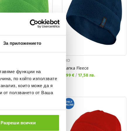
За приложението
JAKO
 Fleece
Шапка Fleece
ставяме функции на
а цена:
Текуща цена:
€
/
17,58 лв.
8,99 €
/
17,58 лв.
чина, по който използвате
 анализ, които може да я
и от ползването от Ваша
ONLY
ONLINE
Разреши всички