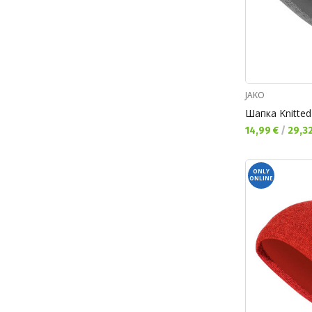
JAKO
Шапка Knitted
Текуща цена:
14,99 €
/
29,32
ONLY
ONLINE