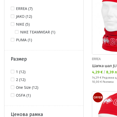
ERREA (7)
JAKO (12)
NIKE (5)
NIKE TEAMWEAR (1)
PUMA (1)
Размер
ERREA
Шапка шал JU
1 (12)
Текуща цена:
4,29 €
/
8,39 л
Редовна цена:
14,29 €
Редовна ц
2 (12)
Спестявате:
10,00 €
Разлика
One Size (12)
OSFA (1)
OFFER
Ценова рамка