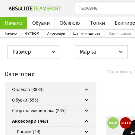
Търсене
Начало
Обувки
Облекло
Топки
Екипир
Начало
ФУТБОЛ
Аксесоари
Шапки и шалове
Зимни шапки
Размер
Марка
25 продукта, 
Категории
Облекло (3833)
Обувки (556)
Спортна екипировка (245)
Аксесоари (443)
NEW
OFFER
Раници (44)