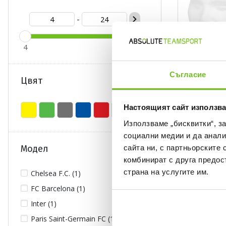
-
4
24
Съгласие
Цвят
ERREA
Настоящият сайт използва
Шапка-шал J
Използваме „бисквитки“, з
Текуща цена:
4,29 €
/
8,39 л
социални медии и да анали
Редовна цена:
14,29 €
Редовна ц
сайта ни, с партньорските 
Модел
Спестявате:
10,00 €
Разлика
комбинират с друга предос
страна на услугите им.
Chelsea F.C. (1)
ONLY
ONLINE
FC Barcelona (1)
Inter (1)
Paris Saint-Germain FC (1)