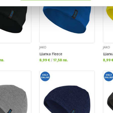
JAKO
JAKO
Шапка Fleece
Шапка
Текуща цена:
Текущ
лв.
8,99 €
/
17,58 лв.
8,99 
ONLY
ONLY
ONLINE
ONLINE