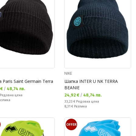
NIKE
 Paris Saint Germain Terra
Шапка INTER U NK TERRA
BEANIE
а цена:
 €
/
48,74 лв.
Текуща цена:
24,92 €
/
48,74 лв.
а цена:
Редовна цена
ате:
азлика
Редовна цена:
33,23 €
Редовна цена
Спестявате:
8,31 €
Разлика
R
OFFER