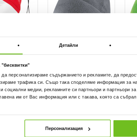
Детайли
JAKO
JAKO
 "бисквитки"
UMAR AD
Шапка Fleece
Шапка
а да персонализираме съдържанието и рекламите, да предо
Текуща цена:
Текущ
в.
8,99 €
/
17,58 лв.
8,99 
зираме трафика си. Също така споделяме информация за на
ена
си социални медии, рекламните си партньори и партньори за
тавена им от Вас информация или с такава, която са събрал
ONLY
ONLY
ONLINE
ONLINE
Персонализация