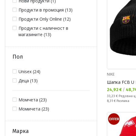
Нови продукти (1)
Продукти в промоция (13)
Продукти Only Online (12)
Продукти с наличност в
магазините (13)
Пол
Unisex (24)
NIKE
Деца (13)
Шапка FCB U 
Текуща цена:
24,92 €
/
48,74
Редовна цена:
33,23 €
Редовна ц
Момчета (23)
Спестявате:
8,31 €
Разлика
Момичета (23)
OFFER
Марка