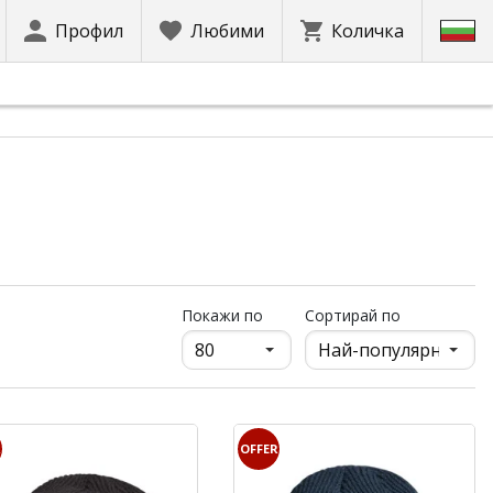
Профил
Любими
Количка
продукти на страница
Покажи по
Сортирай по
R
OFFER