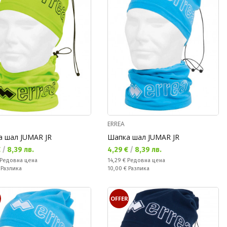
ERREA
 шал JUMAR JR
Шапка шал JUMAR JR
а цена:
Текуща цена:
€
/
8,39 лв.
4,29 €
/
8,39 лв.
а цена:
Редовна цена:
Редовна цена
14,29 €
Редовна цена
ате:
Спестявате:
€
Разлика
10,00 €
Разлика
R
OFFER