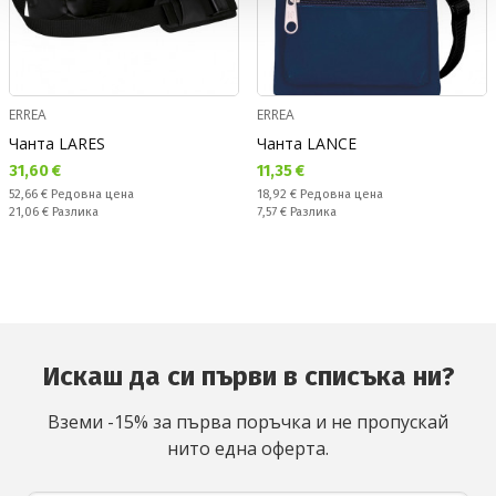
ERREA
ERREA
Чанта LARES
Чанта LANCE
Текуща цена:
Текуща цена:
31,60 €
11,35 €
Редовна цена:
Редовна цена:
52,66 €
Редовна цена
18,92 €
Редовна цена
Спестявате:
Спестявате:
21,06 €
Разлика
7,57 €
Разлика
Искаш да си първи в списъка ни?
Вземи -15% за първа поръчка и не пропускай
нито една оферта.