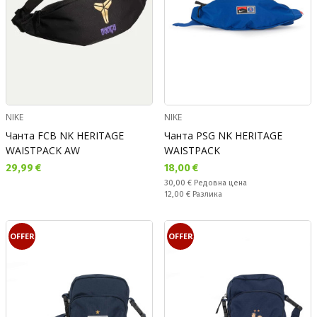
NIKE
NIKE
Чанта FCB NK HERITAGE
Чанта PSG NK HERITAGE
WAISTPACK AW
WAISTPACK
Текуща цена:
Текуща цена:
29,99 €
18,00 €
Редовна цена:
30,00 €
Редовна цена
Спестявате:
12,00 €
Разлика
OFFER
OFFER