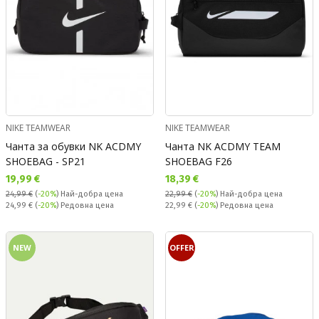
NIKE TEAMWEAR
NIKE TEAMWEAR
Чанта за обувки NK ACDMY
Чанта NK ACDMY TEAM
SHOEBAG - SP21
SHOEBAG F26
Текуща цена:
Текуща цена:
19,99 €
18,39 €
24,99 €
(
-20%
)
Най-добра цена
22,99 €
(
-20%
)
Най-добра цена
Редовна цена:
Редовна цена:
24,99 €
(
-20%
) Редовна цена
22,99 €
(
-20%
) Редовна цена
NEW
OFFER