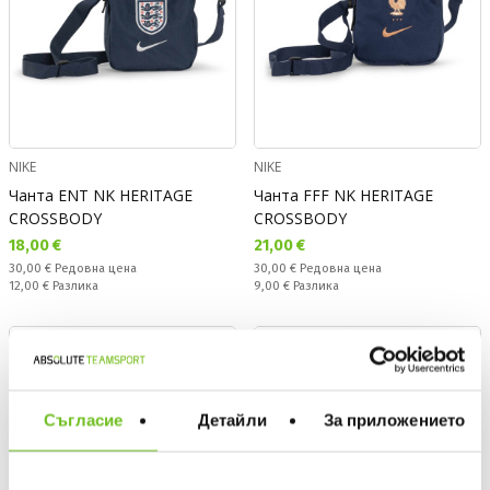
NIKE
NIKE
Чанта ENT NK HERITAGE
Чанта FFF NK HERITAGE
CROSSBODY
CROSSBODY
Текуща цена:
Текуща цена:
18,00 €
21,00 €
Редовна цена:
Редовна цена:
30,00 €
Редовна цена
30,00 €
Редовна цена
Спестявате:
Спестявате:
12,00 €
Разлика
9,00 €
Разлика
OFFER
Съгласие
Детайли
За приложението