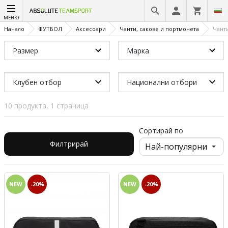
МЕНЮ
Начало
ФУТБОЛ
Аксесоари
Чанти, сакове и портмонета
Чант
Размер
Марка
Клубен отбор
Национални отбори
10 продукта, 1 страница
Сортирай по
Филтрирай
NEW
-20%
NEW
-20%