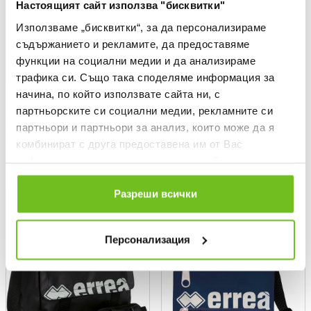
Настоящият сайт използва "бисквитки"
Използваме „бисквитки“, за да персонализираме
съдържанието и рекламите, да предоставяме
функции на социални медии и да анализираме
трафика си. Също така споделяме информация за
начина, по който използвате сайта ни, с
NIKE
ERREA
партньорските си социални медии, рекламните си
Чанта FCB NK HERITAGE
Чанта BROOKLYN
партньори и партньори за анализ, които може да я
CROSSBODY
Текуща цена:
11,35 €
комбинират с друга предоставена им от Вас
Текуща цена:
30,00 €
Редовна цена:
18,92 €
Редовна цена
Спестявате:
7,57 €
Разлика
информация или с такава, която са събрали от
ползването от Ваша страна на услугите им.
Разреши всички
OFFER
OFFER
Персонализация