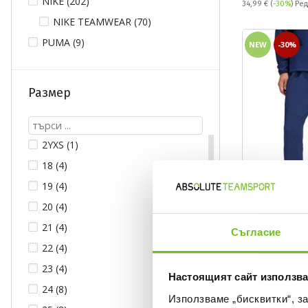
NIKE (202)
Редовна цена:
34,99 €
(
-30%
) Ре
NIKE TEAMWEAR (70)
PUMA (9)
NEW
-30%
Размер
2YXS (1)
18 (4)
19 (4)
20 (4)
21 (4)
Съгласие
ADIDAS TEAM
22 (4)
Спортно долни
23 (4)
Woven
Настоящият сайт използва
Текуща цена:
45,49 €
/
88,9
24 (8)
Използваме „бисквитки“, з
64,99 €
(
-30%
)
Най