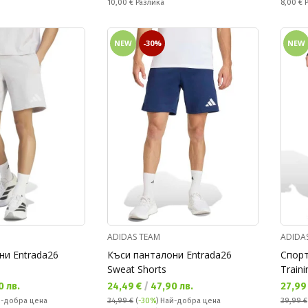
Спестявате:
Спестяв
10,00 €
Разлика
8,00 €
NEW
-30%
NEW
ADIDAS TEAM
ADIDA
ни Entrada26
Къси панталони Entrada26
Спорт
Sweat Shorts
Traini
Текуща цена:
Текущ
0 лв.
24,49 €
/
47,90 лв.
27,99
-добра цена
34,99 €
(
-30%
)
Най-добра цена
39,99 €