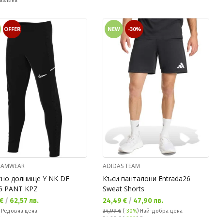
азлика
OFFER
NEW
-30%
TEAMWEAR
ADIDAS TEAM
но долнище Y NK DF
Къси панталони Entrada26
5 PANT KPZ
Sweat Shorts
а цена:
Текуща цена:
 €
/
62,57 лв.
24,49 €
/
47,90 лв.
а цена:
€
Редовна цена
34,99 €
(
-30%
)
Най-добра цена