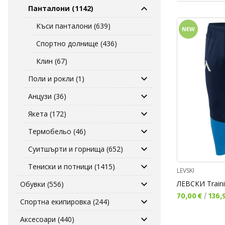
Панталони (1142)
Къси панталони (639)
NEW
Спортно долнище (436)
Клин (67)
Поли и рокли (1)
Анцузи (36)
Якета (172)
Термобельо (46)
Суитшърти и горнища (652)
Тениски и потници (1415)
LEVSKI
ЛЕВСКИ Traini
Обувки (556)
Текуща цена:
70,00 €
/
136,9
Спортна екипировка (244)
Аксесоари (440)