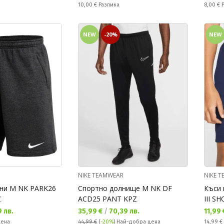
Спестявате:
Спестяв
10,00 €
Разлика
8,00 €
NEW
-20%
NEW
NIKE TEAMWEAR
NIKE 
ни M NK PARK26
Спортно долнище M NK DF
Къси 
Z
ACD25 PANT KPZ
III S
Текуща цена:
Текущ
 лв.
35,99 €
/
70,39 лв.
11,99
Редовн
цена
44,99 €
(
-20%
)
Най-добра цена
14,99 €