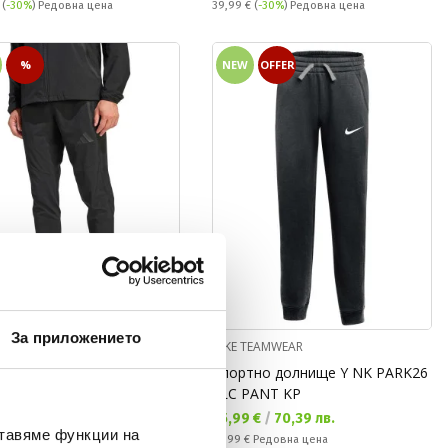
а цена:
Редовна цена:
€
(
-30%
) Редовна цена
39,99 €
(
-30%
) Редовна цена
%
NEW
OFFER
За приложението
S TEAM
NIKE TEAMWEAR
но долнище TIRO TRAVEL
Спортно долнище Y NK PARK26
EN
FLC PANT KP
а цена:
Текуща цена:
 €
/
88,97 лв.
35,99 €
/
70,39 лв.
ставяме функции на
Редовна цена:
(
-7%
)
Най-добра цена
44,99 €
Редовна цена