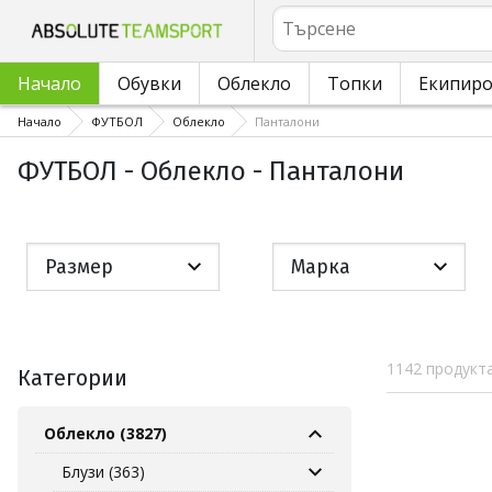
Търсене
Начало
Обувки
Облекло
Топки
Екипир
Начало
ФУТБОЛ
Облекло
Панталони
ФУТБОЛ - Облекло - Панталони
Размер
Марка
1142 продукта
Категории
Облекло (3827)
Блузи (363)