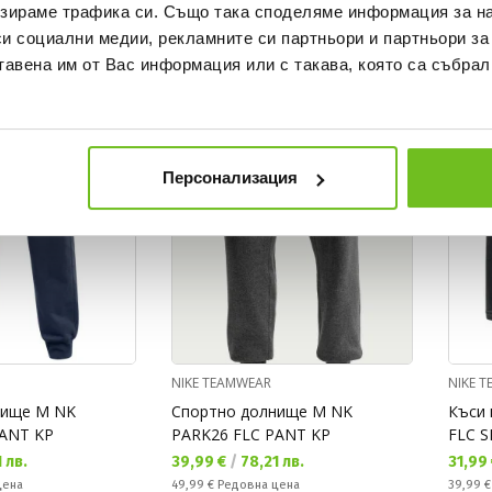
Редовна цена:
Редовн
довна цена
22,99 €
(
-30%
) Редовна цена
64,99 
зираме трафика си. Също така споделяме информация за на
си социални медии, рекламните си партньори и партньори за
тавена им от Вас информация или с такава, която са събрал
NEW
OFFER
NEW
Персонализация
NIKE TEAMWEAR
NIKE 
нище M NK
Спортно долнище M NK
Къси 
PANT KP
PARK26 FLC PANT KP
FLC 
Текуща цена:
Текущ
 лв.
39,99 €
/
78,21 лв.
31,99
Редовна цена:
Редовн
цена
49,99 €
Редовна цена
39,99 