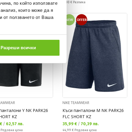
а цена:
Спестявате:
€
(
-30%
) Редовна цена
9,00 €
Разлика
чина, по който използвате
 анализ, които може да я
и от ползването от Ваша
OFFER
NEW
OFFER
Разреши всички
TEAMWEAR
NIKE TEAMWEAR
панталони Y NK PARK26
Къси панталони M NK PARK26
SHORT KZ
FLC SHORT KZ
а цена:
Текуща цена:
 €
/
62,57 лв.
35,99 €
/
70,39 лв.
а цена:
Редовна цена:
€
Редовна цена
44,99 €
Редовна цена