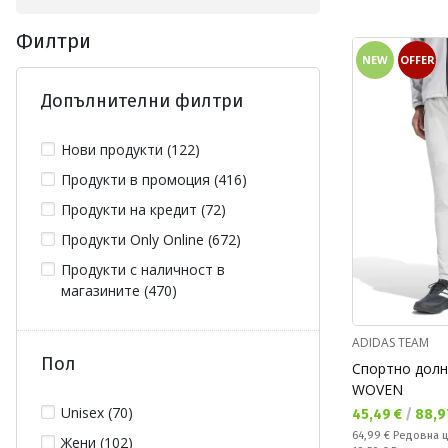
Филтри
NEW
OFFER
Допълнителни филтри
Нови продукти (122)
Продукти в промоция (416)
Продукти на кредит (72)
Продукти Only Online (672)
Продукти с наличност в
магазините (470)
ADIDAS TEAM
Пол
Спортно долн
WOVEN
Unisex (70)
Текуща цена:
45,49 €
/
88,9
Редовна цена:
64,99 €
Редовна 
Жени (102)