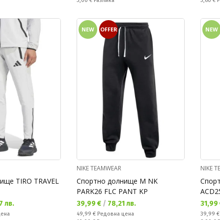
3,00 €
Разлика
3,60 €
Р
NEW
OFFER
NEW
NIKE TEAMWEAR
NIKE 
ище TIRO TRAVEL
Спортно долнище M NK
Спорт
PARK26 FLC PANT KP
ACD2
Текуща цена:
Текущ
7 лв.
39,99 €
/
78,21 лв.
31,99
Редовна цена:
Редовн
цена
49,99 €
Редовна цена
39,99 