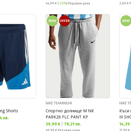
Редовна цена:
Спестяв
44,99 €
(
-20%
) Редовна цена
3,00 €
NEW
OFFER
NEW
NIKE TEAMWEAR
NIKE 
ng Shorts
Спортно долнище M NK
Къси 
PARK26 FLC PANT KP
III S
4 лв.
Текуща цена:
Текущ
39,99 €
/
78,21 лв.
14,39
Редовна цена:
Редовн
49,99 €
Редовна цена
17,99 €