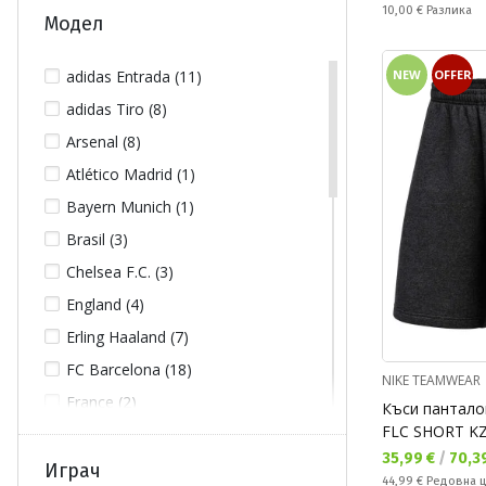
44 (74)
Спестявате:
10,00 €
Разлика
Модел
46 (12)
48 (11)
NEW
OFFER
adidas Entrada (11)
76 (2)
adidas Tiro (8)
80 (2)
Arsenal (8)
84 (2)
Atlético Madrid (1)
88 (2)
Bayern Munich (1)
94 (6)
Brasil (3)
98 (6)
Chelsea F.C. (3)
102 (6)
England (4)
104 (21)
Erling Haaland (7)
106 (6)
FC Barcelona (18)
NIKE TEAMWEAR
110 (12)
France (2)
Къси пантало
116 (168)
FLC SHORT K
Germany (2)
Текуща цена:
35,99 €
/
70,39
122 (7)
Inter (6)
Играч
Редовна цена:
44,99 €
Редовна 