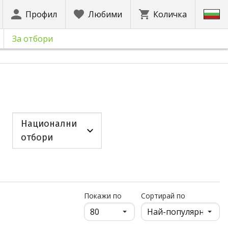
Профил
Любими
Количка
За отбори
Национални
отбори
продукти на страница
Покажи по
Сортирай по