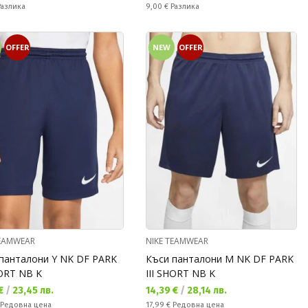
ате:
Спестявате:
Разлика
9,00 €
Разлика
OFFER
NEW
OFFER
TEAMWEAR
NIKE TEAMWEAR
панталони Y NK DF PARK
Къси панталони M NK DF PARK
HORT NB K
III SHORT NB K
а цена:
Текуща цена:
 €
/
23,45 лв.
14,39 €
/
28,14 лв.
а цена:
Редовна цена:
Редовна цена
17,99 €
Редовна цена