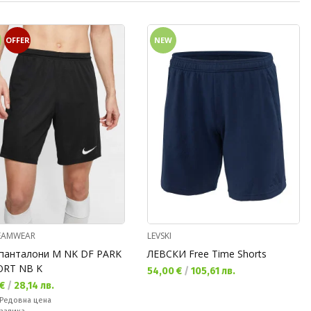
OFFER
NEW
TEAMWEAR
LEVSKI
панталони M NK DF PARK
ЛЕВСКИ Free Time Shorts
HORT NB K
Текуща цена:
54,00 €
/
105,61 лв.
а цена:
 €
/
28,14 лв.
а цена:
Редовна цена
ате: