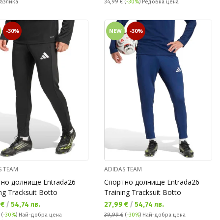
ате:
Редовна цена:
Разлика
34,99 €
(
-30%
) Редовна цена
-30%
NEW
-30%
S TEAM
ADIDAS TEAM
но долнище Entrada26
Спортно долнище Entrada26
ng Tracksuit Botto
Training Tracksuit Botto
а цена:
Текуща цена:
 €
/
54,74 лв.
27,99 €
/
54,74 лв.
(
-30%
)
Най-добра цена
39,99 €
(
-30%
)
Най-добра цена