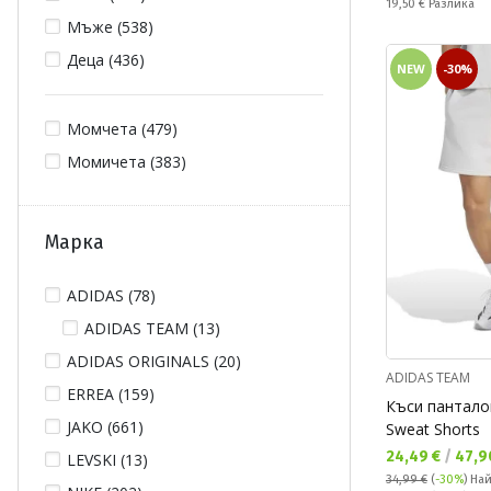
Спестявате:
19,50 €
Разлика
Мъже (538)
Деца (436)
NEW
-30%
Момчета (479)
Момичета (383)
Марка
ADIDAS (78)
ADIDAS TEAM (13)
ADIDAS ORIGINALS (20)
ADIDAS TEAM
ERREA (159)
Къси пантало
JAKO (661)
Sweat Shorts
Текуща цена:
24,49 €
/
47,9
LEVSKI (13)
34,99 €
(
-30%
)
Най