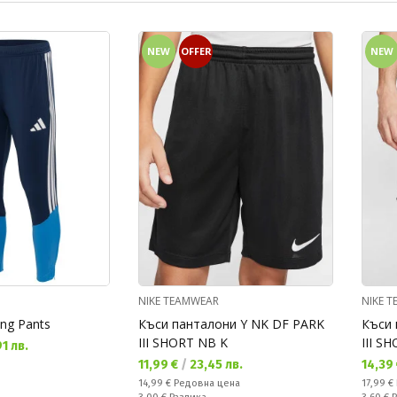
NEW
OFFER
NEW
NIKE TEAMWEAR
NIKE 
ng Pants
Къси панталони Y NK DF PARK
Къси 
III SHORT NB K
III S
1 лв.
Текуща цена:
Текущ
11,99 €
/
23,45 лв.
14,39
Редовна цена:
Редовн
14,99 €
Редовна цена
17,99 €
Спестявате:
Спестяв