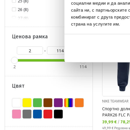
25 (8)
Редовна цена:
64,99 €
(
-30%
) Ре
социални медии и да анали
26 (8)
сайта ни, с партньорските 
комбинират с друга предос
27 (8)
NEW
OFFER
страна на услугите им.
28 (8)
29 (8)
Ценова рамка
30 (8)
-
32 (2)
34 (74)
2
114
34/36 (22)
36 (75)
Цвят
38 (74)
38/40 (22)
NIKE TEAMWEAR
40 (75)
Спортно дол
42 (74)
PARK26 FLC 
Текуща цена:
39,99 €
/
78,21
42/44 (22)
Редовна цена:
49,99 €
Редовна 