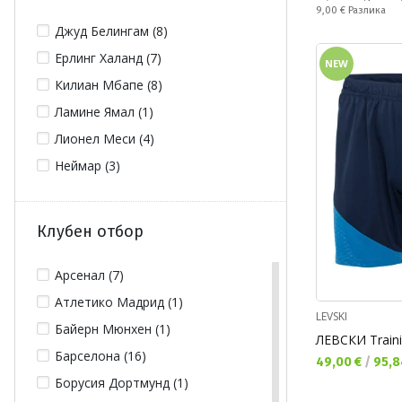
128 (252)
Jude Bellingham (8)
Спестявате:
9,00 €
Разлика
Джуд Белингам (8)
134 (7)
Juventus (3)
Ерлинг Халанд (7)
140 (280)
NEW
Kylian Mbappe (11)
Килиан Мбапе (8)
146 (7)
Lamine Yamal (1)
Ламине Ямал (1)
152 (280)
Liverpool (14)
Лионел Меси (4)
158 (7)
Manchester United (9)
Неймар (3)
164 (282)
Messi (4)
176 (22)
Nike Academy (47)
L (539)
Nike Pro (4)
Клубен отбор
L/XL (1)
Nike Strke (6)
M (529)
Арсенал (7)
Paris Saint-Germain FC (24)
S (523)
Атлетико Мадрид (1)
Real Madrid (19)
LEVSKI
ST (2)
Байерн Мюнхен (1)
Spain (2)
ЛЕВСКИ Traini
XL (525)
Барселона (16)
Tottenham (2)
Текуща цена:
49,00 €
/
95,8
XS (69)
Борусия Дортмунд (1)