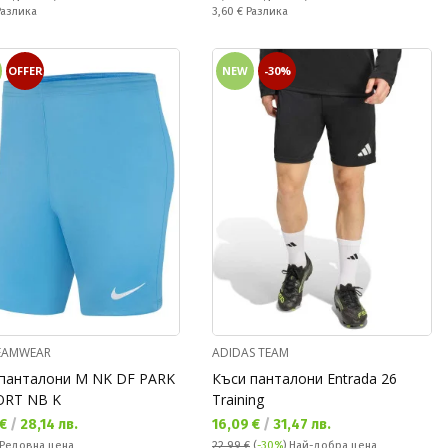
ате:
Спестявате:
Разлика
3,60 €
Разлика
OFFER
NEW
-30%
TEAMWEAR
ADIDAS TEAM
панталони M NK DF PARK
Къси панталони Entrada 26
HORT NB K
Training
а цена:
Текуща цена:
 €
/
28,14 лв.
16,09 €
/
31,47 лв.
а цена:
Редовна цена
22,99 €
(
-30%
)
Най-добра цена