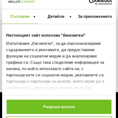
Съгласие
Детайли
За приложението
Искаш да си първи в списъка ни?
Настоящият сайт използва "бисквитки"
Вземи -15% за първа поръчка и не пропускай
Използваме „бисквитки“, за да персонализираме
нито една оферта.
съдържанието и рекламите, да предоставяме
функции на социални медии и да анализираме
трафика си. Също така споделяме информация за
начина, по който използвате сайта ни, с
партньорските си социални медии, рекламните си
партньори и партньори за анализ, които може да я
Абонирай се
комбинират с друга предоставена им от Вас
информация или с такава, която са събрали от
ЗА ABSOLUTE TEAMSPORT
ползването от Ваша страна на услугите им.
Разреши всички
За нас
Магазини