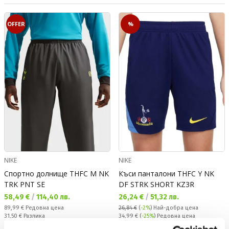
OFFER
%
NIKE
NIKE
Спортно долнище THFC M NK
Къси панталони THFC Y NK
TRK PNT SE
DF STRK SHORT KZ3R
Текуща цена:
Текуща цена:
58,49 €
/
114,40 лв.
26,24 €
/
51,32 лв.
Редовна цена:
89,99 €
Редовна цена
26,84 €
(
-2%
)
Най-добра цена
Спестявате:
Редовна цена:
31,50 €
Разлика
34,99 €
(
-25%
) Редовна цена