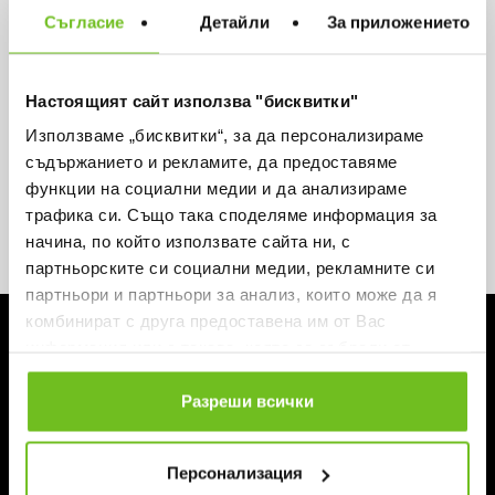
Съгласие
Детайли
За приложението
Искаш да си първи в списъка ни?
Вземи -15% за първа поръчка и не пропускай
Настоящият сайт използва "бисквитки"
нито една оферта.
Използваме „бисквитки“, за да персонализираме
съдържанието и рекламите, да предоставяме
функции на социални медии и да анализираме
трафика си. Също така споделяме информация за
начина, по който използвате сайта ни, с
Абонирай се
партньорските си социални медии, рекламните си
партньори и партньори за анализ, които може да я
комбинират с друга предоставена им от Вас
ЗА ABSOLUTE TEAMSPORT
информация или с такава, която са събрали от
За нас
ползването от Ваша страна на услугите им.
Магазини
Разреши всички
Блог
Контакти
Персонализация