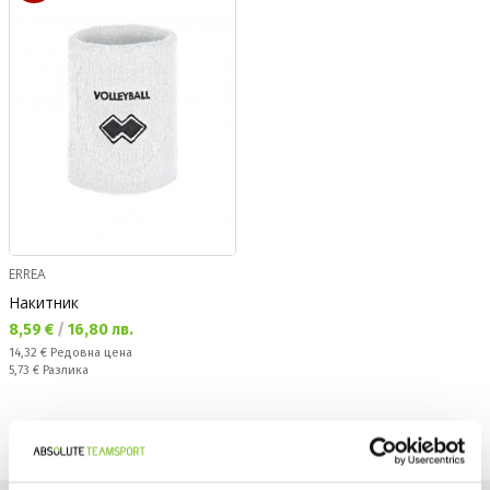
ERREA
Накитник
Текуща цена:
8,59 €
/
16,80 лв.
Редовна цена:
14,32 €
Редовна цена
Спестявате:
5,73 €
Разлика