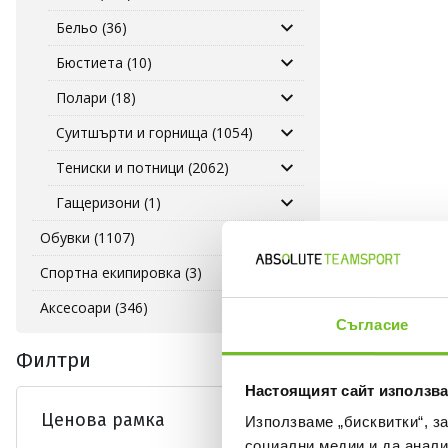
Бельо (36)
Бюстиета (10)
Полари (18)
Суитшърти и горнища (1054)
Тениски и потници (2062)
Гащеризони (1)
Обувки (1107)
Спортна екипировка (3)
Аксесоари (346)
Съгласие
Филтри
Настоящият сайт използва
Ценова рамка
Използваме „бисквитки“, з
социални медии и да анали