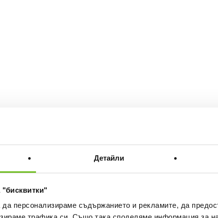
Детайли
 "бисквитки"
а да персонализираме съдържанието и рекламите, да предо
зираме трафика си. Също така споделяме информация за на