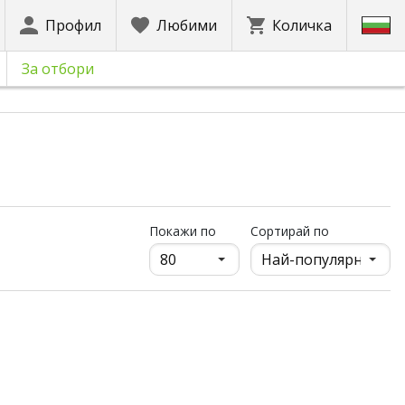
Профил
Любими
Количка
За отбори
продукти на страница
Покажи по
Сортирай по