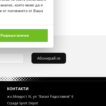
 анализ, които може да я
и от ползването от Ваша
Разреши всички
Абонирай се
КОНТАКТИ
ж.к.Младост IV, ул. “Васил Радославов” 6
Сграда Sport Depot