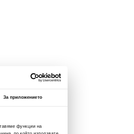
За приложението
ставяме функции на
чина, по който използвате