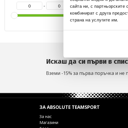
-
сайта ни, с партньорските 
комбинират с друга предос
страна на услугите им.
0
Искаш да си първи в спи
Вземи -15% за първа поръчка и не 
ЗА ABSOLUTE TEAMSPORT
За нас
Магазини