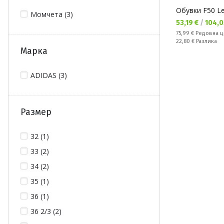
Обувки F50 Le
Момчета (3)
Текуща цена:
53,19 €
/
104,0
Редовна цена:
75,99 €
Редовна ц
Спестявате:
22,80 €
Разлика
Марка
ADIDAS (3)
Размер
32 (1)
33 (2)
34 (2)
35 (1)
36 (1)
36 2/3 (2)