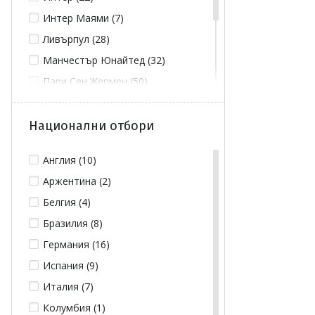
Интер Маями (7)
Ливърпул (28)
Манчестър Юнайтед (32)
Пари Сен Жермен (50)
Реал Мадрид (46)
Тотнъм Хотспър (5)
Национални отбори
Челси (15)
Англия (10)
Ювентус (15)
Аржентина (2)
Белгия (4)
Бразилия (8)
Германия (16)
Испания (9)
Италия (7)
Колумбия (1)