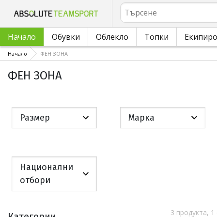
Търсене
Начало
Обувки
Облекло
Топки
Екипир
Начало
ФЕН ЗОНА
ФЕН ЗОНА
Размер
Марка
Национални
отбори
3 продукта, 1
Категории