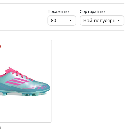
продукти на страница
Покажи по
Сортирай по
R
S