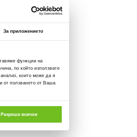
За приложението
ставяме функции на
чина, по който използвате
 анализ, които може да я
и от ползването от Ваша
Разреши всички