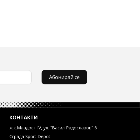
Абонирай се
КОНТАКТИ
ж.к.Младост IV, ул. “Васил Радославов” 6
Сграда Sport Depot