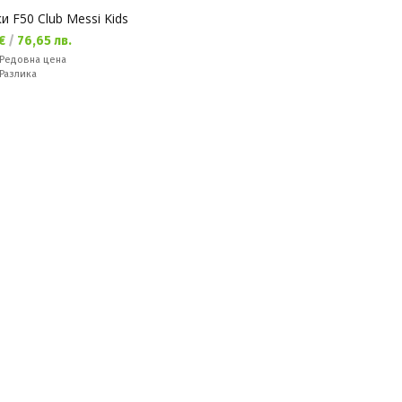
и F50 Club Messi Kids
а цена:
 €
/
76,65 лв.
а цена:
Редовна цена
ате:
Разлика