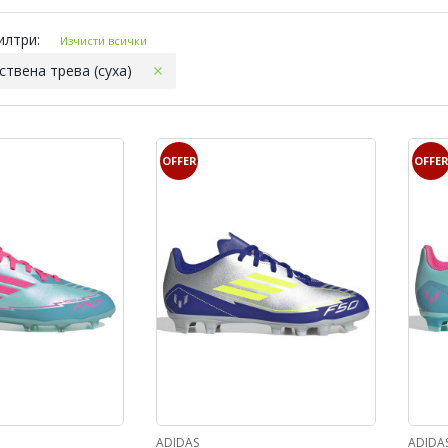
и филтри
илтри:
Изчисти всички
ствена трева (суха)
OFFER
OFFE
ADIDAS
ADIDA