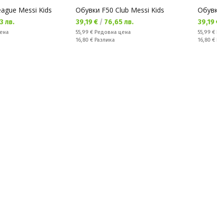
ague Messi Kids
Обувки F50 Club Messi Kids
Обувк
Текуща цена:
Текущ
3 лв.
39,19 €
/
76,65 лв.
39,19
Редовна цена:
Редовн
ена
55,99 €
Редовна цена
55,99 €
Спестявате:
Спестяв
16,80 €
Разлика
16,80 €