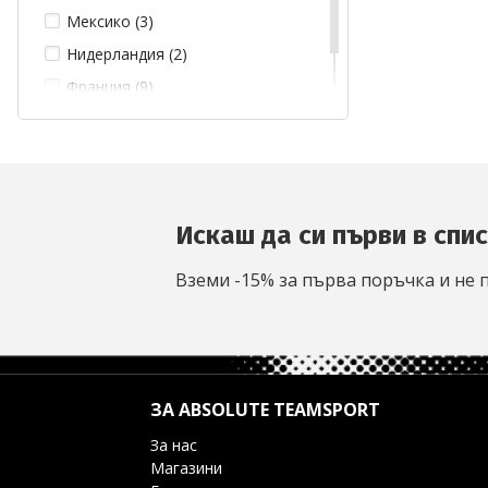
Мексико (3)
Нидерландия (2)
Франция (9)
Ямайка (3)
Искаш да си първи в спи
Вземи -15% за първа поръчка и не 
ЗА ABSOLUTE TEAMSPORT
За нас
Магазини