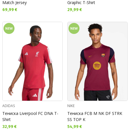
Match Jersey
Graphic T-Shirt
Текуща цена:
Текуща цена:
69,99 €
29,99 €
NEW
NEW
ADIDAS
NIKE
Тениска Liverpool FC DNA T-
Тениска FCB M NK DF STRK
Shirt
SS TOP K
Текуща цена:
Текуща цена:
32,99 €
54,99 €