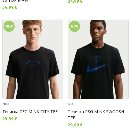
SS TOP K AW
Текуща цена:
24,99 €
Текуща цена:
54,99 €
NEW
NEW
NIKE
NIKE
Тениска CFC M NK CITY TEE
Тениска PSG M NK SWOOSH
TEE
Текуща цена:
29,99 €
Текуща цена:
29,99 €