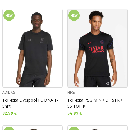
NEW
NEW
ADIDAS
NIKE
Тениска Liverpool FC DNA T-
Тениска PSG M NK DF STRK
Shirt
SS TOP K
Текуща цена:
Текуща цена:
32,99 €
54,99 €