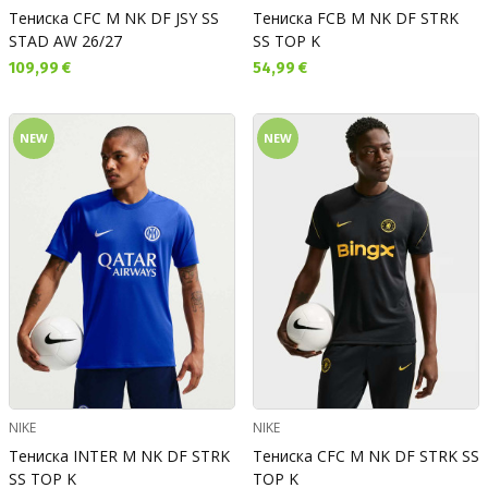
Тениска CFC M NK DF JSY SS
Тениска FCB M NK DF STRK
STAD AW 26/27
SS TOP K
Текуща цена:
Текуща цена:
109,99 €
54,99 €
NEW
NEW
NIKE
NIKE
Тениска INTER M NK DF STRK
Тениска CFC M NK DF STRK SS
SS TOP K
TOP K