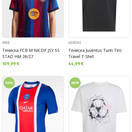
NIKE
ADIDAS
Тениска FCB M NK DF JSY SS
Тениска Juventus Turin Tiro
STAD HM 26/27
Travel T-Shirt
Текуща цена:
Текуща цена:
109,99 €
44,99 €
NEW
NEW