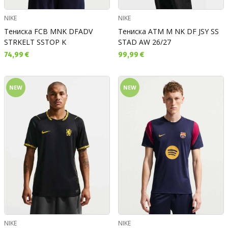
NIKE
NIKE
Тениска FCB MNK DFADV
Тениска ATM M NK DF JSY SS
STRKELT SSTOP K
STAD AW 26/27
Текуща цена:
Текуща цена:
74,99 €
99,99 €
NEW
NEW
NIKE
NIKE