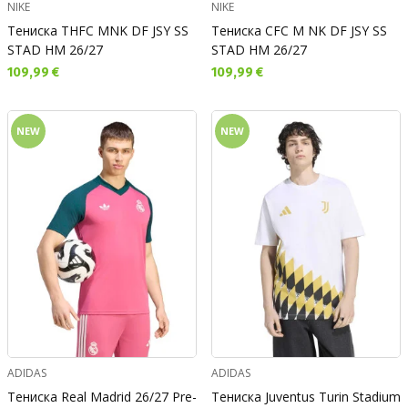
NIKE
NIKE
Тениска THFC MNK DF JSY SS
Тениска CFC M NK DF JSY SS
STAD HM 26/27
STAD HM 26/27
Текуща цена:
Текуща цена:
109,99 €
109,99 €
NEW
NEW
ADIDAS
ADIDAS
Тениска Real Madrid 26/27 Pre-
Тениска Juventus Turin Stadium