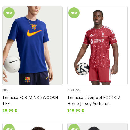
NEW
NEW
NIKE
ADIDAS
Тениска FCB M NK SWOOSH
Тениска Liverpool FC 26/27
TEE
Home Jersey Authentic
Текуща цена:
Текуща цена:
29,99 €
149,99 €
NEW
NEW