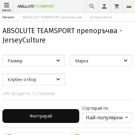
МЕНЮ
Начало
ABSOLUTE TEAMSPORT препоръчва
JerseyCulture
ABSOLUTE TEAMSPORT препоръчва -
JerseyCulture
Размер
Марка
Клубен отбор
240 продукта, 3 страници
Сортирай по
Филтрирай