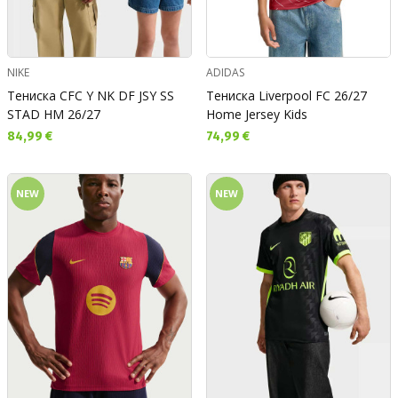
NIKE
ADIDAS
Тениска CFC Y NK DF JSY SS
Тениска Liverpool FC 26/27
STAD HM 26/27
Home Jersey Kids
Текуща цена:
Текуща цена:
84,99 €
74,99 €
NEW
NEW