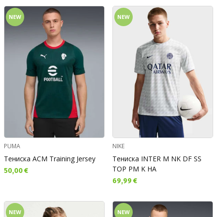
NEW
NEW
PUMA
NIKE
Тениска ACM Training Jersey
Тениска INTER M NK DF SS
TOP PM K HA
Текуща цена:
50,00 €
Текуща цена:
69,99 €
NEW
NEW