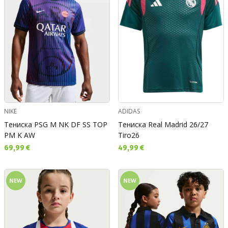
NIKE
ADIDAS
Тениска PSG M NK DF SS TOP
Тениска Real Madrid 26/27
PM K AW
Tiro26
Текуща цена:
Текуща цена:
69,99 €
49,99 €
NEW
NEW