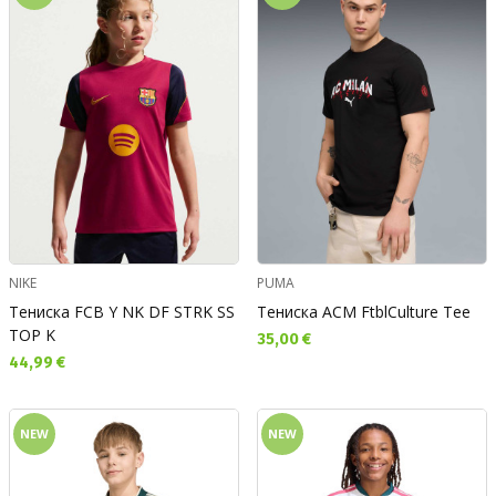
NIKE
PUMA
Тениска FCB Y NK DF STRK SS
Тениска ACM FtblCulture Tee
TOP K
Текуща цена:
35,00 €
Текуща цена:
44,99 €
NEW
NEW