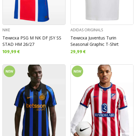
NIKE
ADIDAS ORIGINALS
Тениска PSG M NK DF JSY SS
Тениска Juventus Turin
STAD HM 26/27
Seasonal Graphic T-Shirt
Текуща цена:
Текуща цена:
109,99 €
29,99 €
NEW
NEW