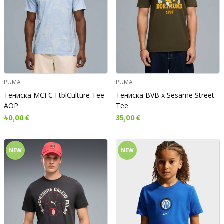
PUMA
PUMA
Тениска MCFC FtblCulture Tee
Тениска BVB x Sesame Street
AOP
Tee
Текуща цена:
Текуща цена:
40,00 €
35,00 €
NEW
NEW