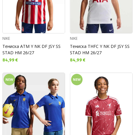
NIKE
NIKE
Тениска ATM Y NK DF JSY SS
Тениска THFC Y NK DF JSY SS
STAD HM 26/27
STAD HM 26/27
Текуща цена:
Текуща цена:
84,99 €
84,99 €
NEW
NEW