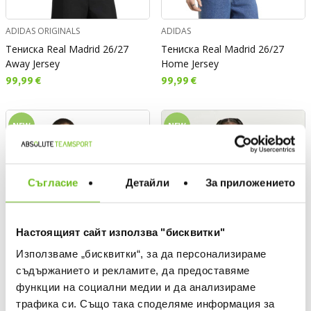
ADIDAS ORIGINALS
ADIDAS
Тениска Real Madrid 26/27
Тениска Real Madrid 26/27
Away Jersey
Home Jersey
Текуща цена:
Текуща цена:
99,99 €
99,99 €
NEW
NEW
Съгласие
Детайли
За приложението
Настоящият сайт използва "бисквитки"
Използваме „бисквитки“, за да персонализираме
съдържанието и рекламите, да предоставяме
функции на социални медии и да анализираме
трафика си. Също така споделяме информация за
ADIDAS
NIKE