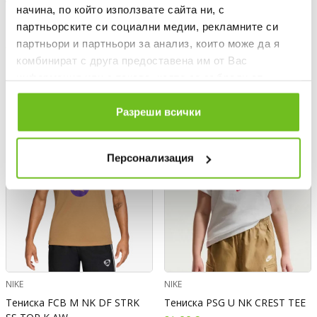
начина, по който използвате сайта ни, с
Тениска Real Madrid 26/27
Тениска PSG M NK CREST TEE
партньорските си социални медии, рекламните си
Home Authentic Jersey
Текуща цена:
29,99 €
партньори и партньори за анализ, които може да я
Текуща цена:
149,99 €
комбинират с друга предоставена им от Вас
информация или с такава, която са събрали от
ползването от Ваша страна на услугите им.
NEW
NEW
Разреши всички
Персонализация
NIKE
NIKE
Тениска FCB M NK DF STRK
Тениска PSG U NK CREST TEE