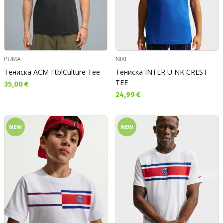
PUMA
NIKE
Тениска ACM FtblCulture Tee
Тениска INTER U NK CREST
TEE
Текуща цена:
35,00 €
Текуща цена:
24,99 €
NEW
NEW