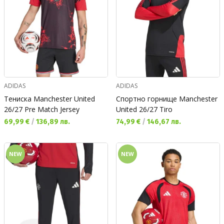
ADIDAS
ADIDAS
Тениска Manchester United
Спортно горнище Manchester
26/27 Pre Match Jersey
United 26/27 Tiro
Текуща цена:
Текуща цена:
69,99 €
/
136,89 лв.
74,99 €
/
146,67 лв.
NEW
NEW