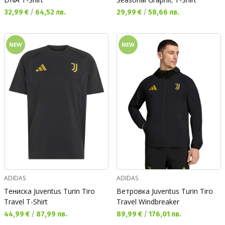
Текуща цена:
Текуща цена:
32,99 €
/
64,52 лв.
29,99 €
/
58,66 лв.
NEW
NEW
ADIDAS
ADIDAS
Тениска Juventus Turin Tiro
Ветровка Juventus Turin Tiro
Travel T-Shirt
Travel Windbreaker
Текуща цена:
Текуща цена:
44,99 €
/
87,99 лв.
89,99 €
/
176,01 лв.