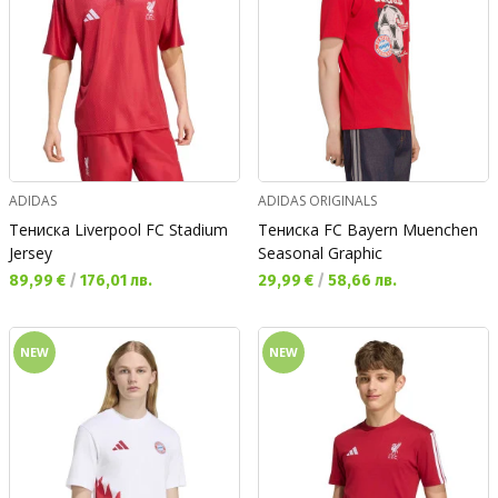
ADIDAS
ADIDAS ORIGINALS
Тениска Liverpool FC Stadium
Тениска FC Bayern Muenchen
Jersey
Seasonal Graphic
Текуща цена:
Текуща цена:
89,99 €
/
176,01 лв.
29,99 €
/
58,66 лв.
NEW
NEW