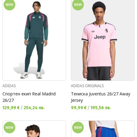
NEW
NEW
ADIDAS
ADIDAS ORIGINALS
Спортен екип Real Madrid
Тениска Juventus 26/27 Away
26/27
Jersey
Текуща цена:
Текуща цена:
129,99 €
/
254,24 лв.
99,99 €
/
195,56 лв.
NEW
NEW