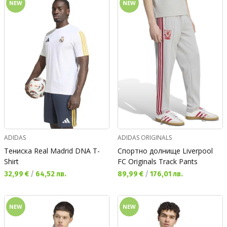
NEW
NEW
ADIDAS
ADIDAS ORIGINALS
Тениска Real Madrid DNA T-
Спортно долнище Liverpool
Shirt
FC Originals Track Pants
Текуща цена:
Текуща цена:
32,99 €
/
64,52 лв.
89,99 €
/
176,01 лв.
NEW
NEW