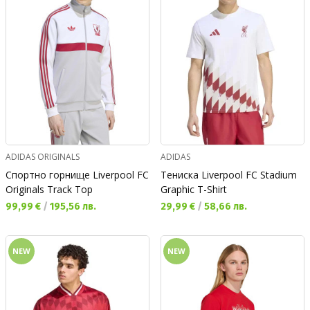
ADIDAS ORIGINALS
ADIDAS
Спортно горнище Liverpool FC
Тениска Liverpool FC Stadium
Originals Track Top
Graphic T-Shirt
Текуща цена:
Текуща цена:
99,99 €
/
195,56 лв.
29,99 €
/
58,66 лв.
NEW
NEW