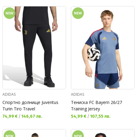
NEW
NEW
ADIDAS
ADIDAS
Спортно долнище Juventus
Тениска FC Bayern 26/27
Turin Tiro Travel
Training Jersey
Текуща цена:
Текуща цена:
74,99 €
/
146,67 лв.
54,99 €
/
107,55 лв.
NEW
NEW