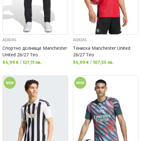
ADIDAS
ADIDAS
Спортно долнище Manchester
Тениска Manchester United
United 26/27 Tiro
26/27 Tiro
Текуща цена:
Текуща цена:
64,99 €
/
127,11 лв.
54,99 €
/
107,55 лв.
NEW
NEW