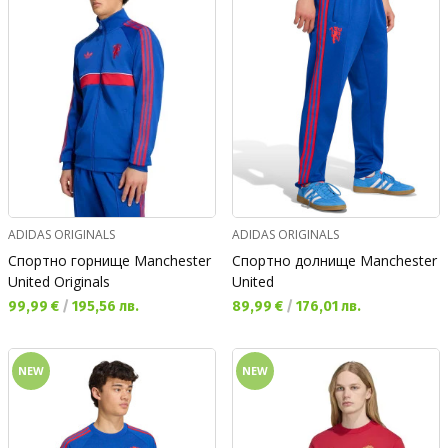
ADIDAS ORIGINALS
ADIDAS ORIGINALS
Спортно горнище Manchester
Спортно долнище Manchester
United Originals
United
Текуща цена:
Текуща цена:
99,99 €
/
195,56 лв.
89,99 €
/
176,01 лв.
NEW
NEW