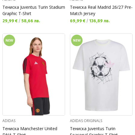
Тениска Juventus Turin Stadium
Тениска Real Madrid 26/27 Pre-
Graphic T-Shirt
Match Jersey
Текуща цена:
Текуща цена:
29,99 €
/
58,66 лв.
69,99 €
/
136,89 лв.
NEW
NEW
ADIDAS
ADIDAS ORIGINALS
Тениска Manchester United
Тениска Juventus Turin
DNA T-Shirt
Seasonal Graphic T-Shirt