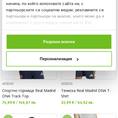
начина, по който използвате сайта ни, с
партньорските си социални медии, рекламните си
NEW
NEW
партньори и партньори за анализ, които може да я
комбинират с друга предоставена им от Вас
информация или с такава, която са събрали от
ползването от Ваша страна на услугите им.
Разреши всички
Персонализация
ADIDAS
ADIDAS
Спортно горнище Real Madrid
Тениска Real Madrid DNA T-
DNA Track Top
Shirt
Текуща цена:
Текуща цена:
74,99 €
/
146,67 лв.
32,99 €
/
64,52 лв.