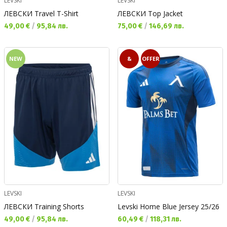
LEVSKI
LEVSKI
ЛЕВСКИ Travel T-Shirt
ЛЕВСКИ Top Jacket
Текуща цена:
Текуща цена:
49,00 €
/
95,84 лв.
75,00 €
/
146,69 лв.
NEW
&
OFFER
LEVSKI
LEVSKI
ЛЕВСКИ Training Shorts
Levski Home Blue Jersey 25/26
Текуща цена:
Текуща цена:
49,00 €
/
95,84 лв.
60,49 €
/
118,31 лв.