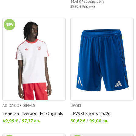
Редовна цена:
86,41 €
Редовна цена
Спестявате:
25,92 €
Разлика
NEW
ADIDAS ORIGINALS
LEVSKI
Тениска Liverpool FC Originals
LEVSKI Shorts 25/26
Текуща цена:
Текуща цена:
49,99 €
/
97,77 лв.
50,62 €
/
99,00 лв.