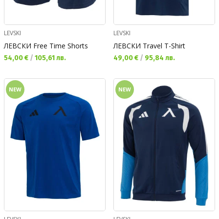
LEVSKI
LEVSKI
ЛЕВСКИ Free Time Shorts
ЛЕВСКИ Travel T-Shirt
Текуща цена:
Текуща цена:
54,00 €
/
105,61 лв.
49,00 €
/
95,84 лв.
NEW
NEW