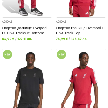
ADIDAS
ADIDAS
Спортно долнище Liverpool
Спортно горнище Liverpool FC
FC DNA Tracksuit Bottoms
DNA Track Top
Текуща цена:
Текуща цена:
64,99 €
/
127,11 лв.
74,99 €
/
146,67 лв.
NEW
NEW