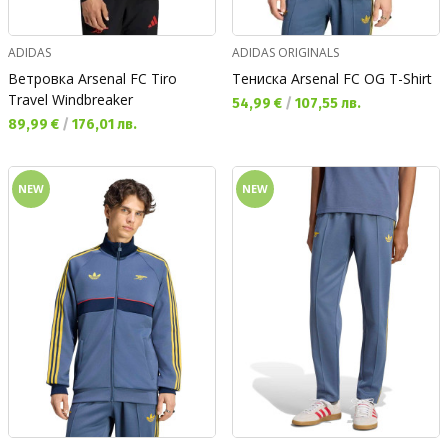
ADIDAS
ADIDAS ORIGINALS
Ветровка Arsenal FC Tiro
Тениска Arsenal FC OG T-Shirt
Travel Windbreaker
Текуща цена:
54,99 €
/
107,55 лв.
Текуща цена:
89,99 €
/
176,01 лв.
NEW
NEW