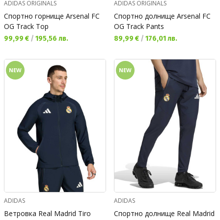
ADIDAS ORIGINALS
ADIDAS ORIGINALS
Спортно горнище Arsenal FC
Спортно долнище Arsenal FC
OG Track Top
OG Track Pants
Текуща цена:
Текуща цена:
99,99 €
/
195,56 лв.
89,99 €
/
176,01 лв.
NEW
NEW
ADIDAS
ADIDAS
Ветровка Real Madrid Tiro
Спортно долнище Real Madrid