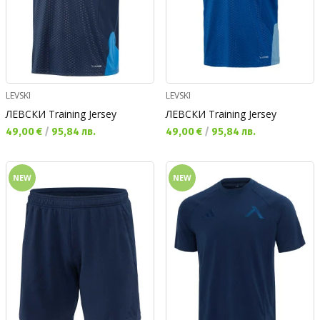
LEVSKI
LEVSKI
ЛЕВСКИ Training Jersey
ЛЕВСКИ Training Jersey
Текуща цена:
Текуща цена:
49,00 €
/
95,84 лв.
49,00 €
/
95,84 лв.
NEW
NEW