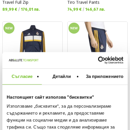
Travel Full Zip
Tiro Travel Pants
Текуща цена:
Текуща цена:
89,99 €
/
176,01 лв.
74,99 €
/
146,67 лв.
NEW
NEW
Съгласие
Детайли
За приложението
Настоящият сайт използва "бисквитки"
ADIDAS
ADIDAS
Използваме „бисквитки“, за да персонализираме
Спортен екип Real Madrid Kids
Спортно долнище Real Madrid
съдържанието и рекламите, да предоставяме
Track Suit
DNA Tracksuit Bottoms
функции на социални медии и да анализираме
Текуща цена:
Текуща цена:
54,99 €
/
107,55 лв.
64,99 €
/
127,11 лв.
трафика си. Също така споделяме информация за