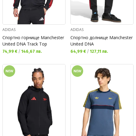
ADIDAS
ADIDAS
Спортно горнище Manchester
Спортно долнище Manchester
United DNA Track Top
United DNA
Текуща цена:
Текуща цена:
74,99 €
/
146,67 лв.
64,99 €
/
127,11 лв.
NEW
NEW