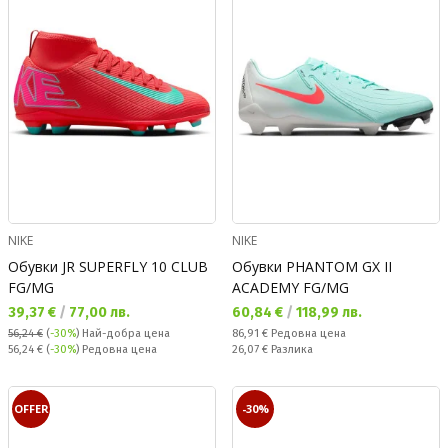
NIKE
NIKE
Обувки JR SUPERFLY 10 CLUB
Обувки PHANTOM GX II
FG/MG
ACADEMY FG/MG
Текуща цена:
Текуща цена:
39,37 €
/
77,00 лв.
60,84 €
/
118,99 лв.
Редовна цена:
56,24 €
(
-30%
)
Най-добра цена
86,91 €
Редовна цена
Редовна цена:
Спестявате:
56,24 €
(
-30%
) Редовна цена
26,07 €
Разлика
OFFER
-30%