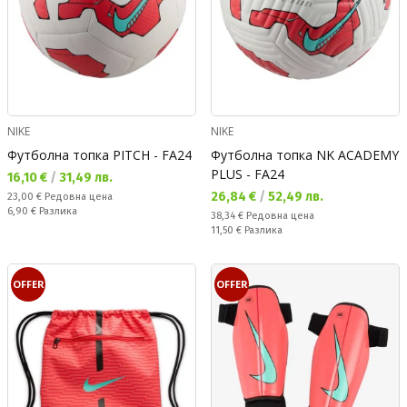
NIKE
NIKE
Футболна топка PITCH - FA24
Футболна топка NK ACADEMY
PLUS - FA24
Текуща цена:
16,10 €
/
31,49 лв.
Текуща цена:
26,84 €
/
52,49 лв.
Редовна цена:
23,00 €
Редовна цена
Спестявате:
6,90 €
Разлика
Редовна цена:
38,34 €
Редовна цена
Спестявате:
11,50 €
Разлика
OFFER
OFFER