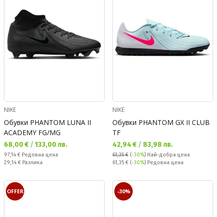
NIKE
NIKE
Обувки PHANTOM LUNA II
Обувки PHANTOM GX II CLUB
ACADEMY FG/MG
TF
Текуща цена:
Текуща цена:
68,00 €
/
133,00 лв.
42,94 €
/
83,98 лв.
Редовна цена:
97,14 €
Редовна цена
61,35 €
(
-30%
)
Най-добра цена
Спестявате:
Редовна цена:
29,14 €
Разлика
61,35 €
(
-30%
) Редовна цена
OFFER
-30%