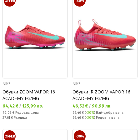
OFFER
-30%
NIKE
NIKE
Обувки ZOOM VAPOR 16
Обувки JR ZOOM VAPOR 16
ACADEMY FG/MG
ACADEMY FG/MG
Текуща цена:
Текуща цена:
64,42 €
/
125,99 лв.
46,52 €
/
90,99 лв.
Редовна цена:
92,03 €
Редовна цена
66,46 €
(
-30%
)
Най-добра цена
Спестявате:
Редовна цена:
27,61 €
Разлика
66,46 €
(
-30%
) Редовна цена
OFFER
-30%