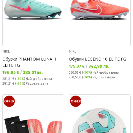
NIKE
NIKE
Обувки PHANTOM LUNA II
Обувки LEGEND 10 ELITE FG
ELITE FG
Текуща цена:
175,37 €
/
342,99 лв.
Текуща цена:
196,85 €
/
385,01 лв.
250,53 €
(
-30%
)
Най-добра цена
Редовна цена:
250,53 €
(
-30%
) Редовна цена
281,21 €
(
-30%
)
Най-добра цена
Редовна цена:
281,21 €
(
-30%
) Редовна цена
OFFER
OFFER