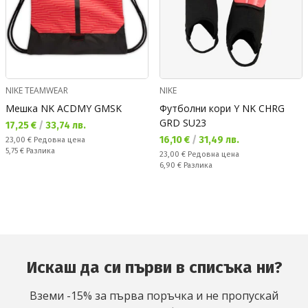
NIKE TEAMWEAR
NIKE
Мешка NK ACDMY GMSK
Футболни кори Y NK CHRG
GRD SU23
Текуща цена:
17,25 €
/
33,74 лв.
Текуща цена:
16,10 €
/
31,49 лв.
Редовна цена:
23,00 €
Редовна цена
Спестявате:
5,75 €
Разлика
Редовна цена:
23,00 €
Редовна цена
Спестявате:
6,90 €
Разлика
Искаш да си първи в списъка ни?
Вземи -15% за първа поръчка и не пропускай