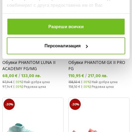
комбинират с друга предоставена им от Вас
информация или с такава, която са събрали от
ползването от Ваша страна на услугите им.
Разреши всички
Персонализация
NIKE
NIKE
Обувки PHANTOM LUNA II
Обувки PHANTOM GX II PRO
ACADEMY FG/MG
FG
Текуща цена:
Текуща цена:
68,00 €
/
133,00 лв.
110,95 €
/
217,00 лв.
97,14 €
(
-30%
)
Най-добра цена
158,50 €
(
-30%
)
Най-добра цена
Редовна цена:
Редовна цена:
97,14 €
(
-30%
) Редовна цена
158,50 €
(
-30%
) Редовна цена
-30%
-30%