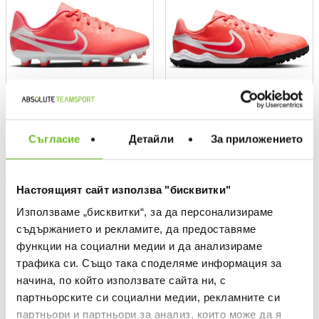
Съгласие
Детайли
За приложението
NIKE
NIKE
Обувки JR LEGEND 10
Обувки JR LEGEND 10
ACADEMY FG/MG
ACADEMY TF
Настоящият сайт използва "бисквитки"
Текуща цена:
Текуща цена:
46,52 €
/
90,99 лв.
46,52 €
/
90,99 лв.
Редовна цена:
66,46 €
Редовна цена
66,46 €
(
-30%
)
Най-добра цена
Използваме „бисквитки“, за да персонализираме
Спестявате:
Редовна цена:
19,94 €
Разлика
66,46 €
(
-30%
) Редовна цена
съдържанието и рекламите, да предоставяме
функции на социални медии и да анализираме
-30%
-30%
трафика си. Също така споделяме информация за
начина, по който използвате сайта ни, с
партньорските си социални медии, рекламните си
партньори и партньори за анализ, които може да я