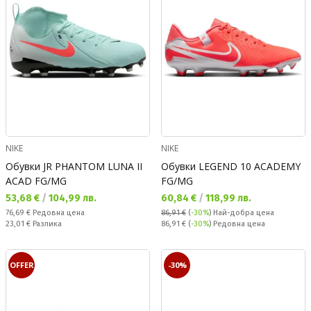
NIKE
NIKE
Обувки JR PHANTOM LUNA II
Обувки LEGEND 10 ACADEMY
ACAD FG/MG
FG/MG
Текуща цена:
Текуща цена:
53,68 €
/
104,99 лв.
60,84 €
/
118,99 лв.
Редовна цена:
76,69 €
Редовна цена
86,91 €
(
-30%
)
Най-добра цена
Спестявате:
Редовна цена:
23,01 €
Разлика
86,91 €
(
-30%
) Редовна цена
OFFER
-30%