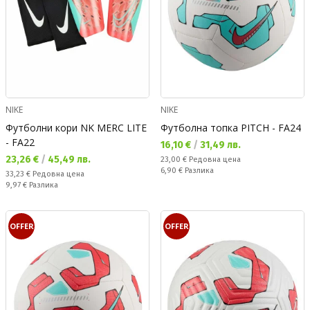
NIKE
NIKE
Футболни кори NK MERC LITE
Футболна топка PITCH - FA24
- FA22
Текуща цена:
16,10 €
/
31,49 лв.
Текуща цена:
23,26 €
/
45,49 лв.
Редовна цена:
23,00 €
Редовна цена
Спестявате:
6,90 €
Разлика
Редовна цена:
33,23 €
Редовна цена
Спестявате:
9,97 €
Разлика
OFFER
OFFER