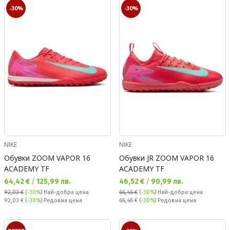
-30%
-30%
NIKE
NIKE
Обувки ZOOM VAPOR 16
Обувки JR ZOOM VAPOR 16
ACADEMY TF
ACADEMY TF
Текуща цена:
Текуща цена:
64,42 €
/
125,99 лв.
46,52 €
/
90,99 лв.
92,03 €
(
-30%
)
Най-добра цена
66,46 €
(
-30%
)
Най-добра цена
Редовна цена:
Редовна цена:
92,03 €
(
-30%
) Редовна цена
66,46 €
(
-30%
) Редовна цена