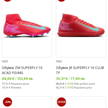
NIKE
NIKE
Обувки ZM SUPERFLY 10
Обувки JR SUPERFLY 10 CLUB
ACAD FG/MG
TF
Текуща цена:
Текуща цена:
68,00 €
/
133,00 лв.
39,37 €
/
77,00 лв.
Редовна цена:
97,14 €
Редовна цена
56,24 €
(
-30%
)
Най-добра цена
Спестявате:
Редовна цена:
29,14 €
Разлика
56,24 €
(
-30%
) Редовна цена
-30%
OFFER