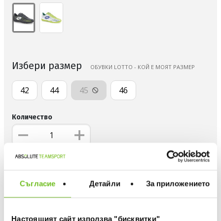
Избери размер
ОБУВКИ LOTTO - КОЙ Е МОЯТ РАЗМЕР
42
44
45
46
Количество
ДОБАВИ В ЛЮБИМИ
Съгласие
Детайли
За приложението
БЕЗПЛАТНА ДОСТАВКА НАД 50 €.
ВИЖ ПОВЕЧЕ
30 ДНИ БЕЗПЛАТНО ВРЪЩАНЕ
Настоящият сайт използва "бисквитки"