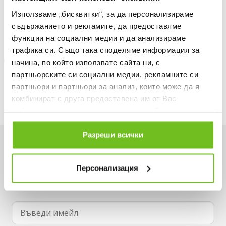
Информация за продукта
Използваме „бисквитки“, за да персонализираме
съдържанието и рекламите, да предоставяме
Описание
функции на социални медии и да анализираме
трафика си. Също така споделяме информация за
Доставка
начина, по който използвате сайта ни, с
партньорските си социални медии, рекламните си
Наличност в магазините
партньори и партньори за анализ, които може да я
комбинират с друга предоставена им от Вас
информация или с такава, която са събрали от
ползването от Ваша страна на услугите им.
Разреши всички
Искаш да си първи в списъка ни?
Персонализация
Вземи -15% за първа поръчка и не пропускай
нито една оферта.