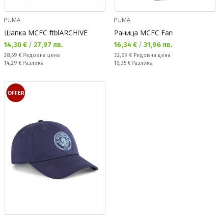
PUMA
PUMA
Шапка MCFC ftblARCHIVE
Раница MCFC Fan
Текуща цена:
Текуща цена:
14,30 €
/
27,97 лв.
16,34 €
/
31,96 лв.
Редовна цена:
Редовна цена:
28,59 €
Редовна цена
32,69 €
Редовна цена
Спестявате:
Спестявате:
14,29 €
Разлика
16,35 €
Разлика
OFFER