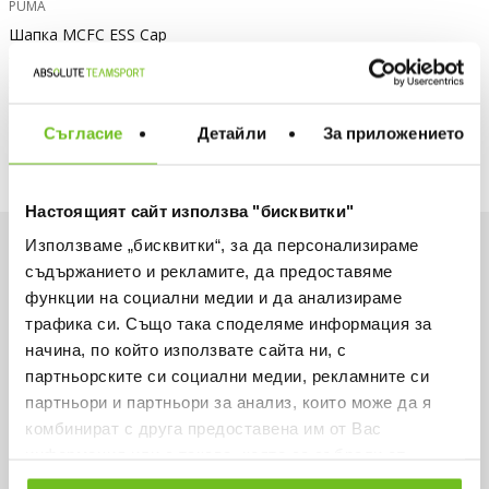
PUMA
Шапка MCFC ESS Cap
Текуща цена:
16,61 €
/
32,49 лв.
Редовна цена:
25,56 €
Редовна цена
Спестявате:
8,95 €
Разлика
Съгласие
Детайли
За приложението
Настоящият сайт използва "бисквитки"
Използваме „бисквитки“, за да персонализираме
Искаш да си първи в списъка ни?
съдържанието и рекламите, да предоставяме
функции на социални медии и да анализираме
Вземи -15% за първа поръчка и не пропускай
трафика си. Също така споделяме информация за
нито една оферта.
начина, по който използвате сайта ни, с
партньорските си социални медии, рекламните си
партньори и партньори за анализ, които може да я
комбинират с друга предоставена им от Вас
информация или с такава, която са събрали от
Абонирай се
ползването от Ваша страна на услугите им.