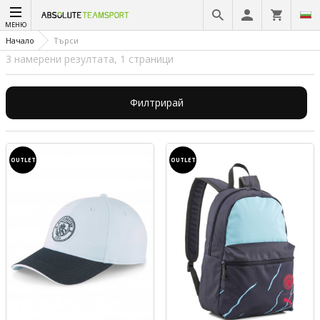
МЕНЮ
Начало
Търси
3 намерени резултата, 1 страници
Филтрирай
OUTLET
OUTLET