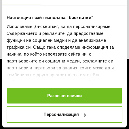
Вземи -15% за първа поръчка и не пропускай
нито една оферта.
Настоящият сайт използва "бисквитки"
Използваме „бисквитки“, за да персонализираме
съдържанието и рекламите, да предоставяме
функции на социални медии и да анализираме
трафика си. Също така споделяме информация за
Абонирай се
начина, по който използвате сайта ни, с
партньорските си социални медии, рекламните си
ЗА ABSOLUTE TEAMSPORT
партньори и партньори за анализ, които може да я
комбинират с друга предоставена им от Вас
За нас
информация или с такава, която са събрали от
Магазини
ползването от Ваша страна на услугите им.
Блог
Контакти
Разреши всички
Персонализация
ИНФОРМАЦИЯ И ПОМОЩ
Поръчка