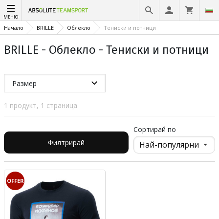
МЕНЮ
Начало
BRILLE
Облекло
Тениски и потници
BRILLE - Облекло - Тениски и потници
Размер
1 продукт, 1 страница
Сортирай по
Филтрирай
OFFER