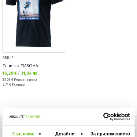
BRILLE
Тениска ГИБОНА
Текуща цена:
16,28 €
/
31,84 лв.
Редовна цена:
25,05 €
Редовна цена
Спестявате:
8,77 €
Разлика
Искаш да си първи в списъка ни?
Съгласие
Детайли
За приложението