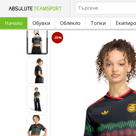
Търсене
Начало
Обувки
Облекло
Топки
Екипир
-35%