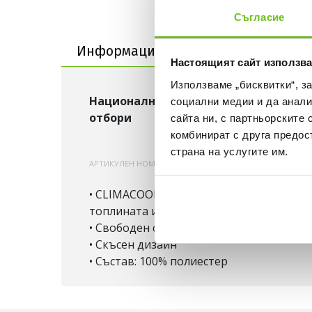
Съгласие
Информация за продукта
Информация за продукта
Достав
Настоящият сайт използва
Използваме „бисквитки“, з
Национални
Ямайка
социални медии и да анали
отбори
сайта ни, с партньорските 
комбинират с друга предос
страна на услугите им.
АРТИКУЛЕН НОМЕР:
200000922801
KF0083
• CLIMACOOL® е вградена система от те
топлината и влагата далеч от тялото и
• Свободен силует
• Скъсен дизайн
• Състав: 100% полиестер