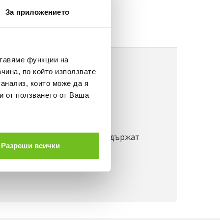
За приложението
ставяме функции на
чина, по който използвате
 анализ, които може да я
и от ползването от Ваша
сната температурата, като задържат
Разреши всички
ожата.