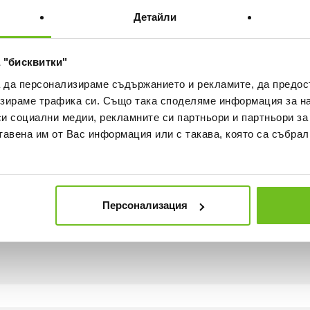
Детайли
ка
Наличност в магазините
 "бисквитки"
а да персонализираме съдържанието и рекламите, да предо
зираме трафика си. Също така споделяме информация за на
си социални медии, рекламните си партньори и партньори за
тавена им от Вас информация или с такава, която са събрал
хнологии, които работят заедно за регулиране на теле
Персонализация
 в същото време позволяват на въздуха да достига до к