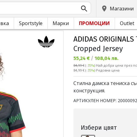
Магазини
овка
Sportstyle
Марки
ПРОМОЦИИ
Outlet
ADIDAS ORIGINALS
Cropped Jersey
Текуща цена:
55,24 €
/
108,04 лв.
84,99 €
(
-35%
)
Най-добра цена през по
Редовна цена:
84,99 €
(
-35%
) Редовна цена
Стилна дамска тениска съ
конструкция.
АРТИКУЛЕН НОМЕР:
2000009
Избери цвят