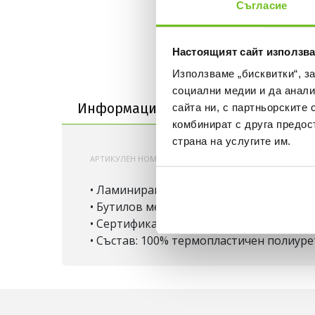
Съгласие
Настоящият сайт използва
Използваме „бисквитки“, з
Информация за продукта
социални медии и да анали
Информация за продукта
сайта ни, с партньорските 
Достав
комбинират с друга предос
страна на услугите им.
АРТИКУЛЕН НОМЕР:
200000855185
JD8030
• Ламинирана TPU конструкция
• Бутилов мехур
• Сертификат от FIFA Quality
• Състав: 100% термопластичен полиуре