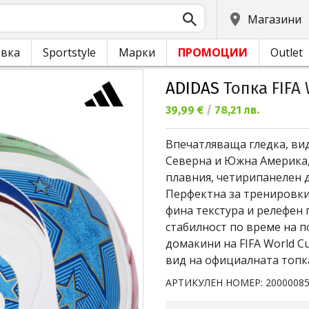
Магазини
овка
Sportstyle
Марки
ПРОМОЦИИ
Outlet
ADIDAS
Топка FIFA 
Текуща цена:
39,99 €
/
78,21 лв.
Впечатляваща гледка, вид
Северна и Южна Америка,
плавния, четирипанелен д
Перфектна за тренировки
фина текстура и релефeн 
стабилност по време на п
домакини на FIFA World 
вид на официалната топка
АРТИКУЛЕН НОМЕР:
2000008