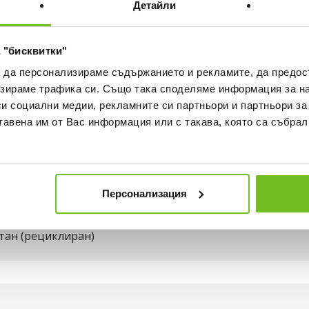
Детайли
БЕЗПЛАТНА ДОСТАВКА НА
ВИЖ ПОВЕЧЕ
 "бисквитки"
30 ДНИ БЕЗПЛАТНО ВРЪЩА
а да персонализираме съдържанието и рекламите, да предо
зираме трафика си. Също така споделяме информация за на
си социални медии, рекламните си партньори и партньори за
ка
Наличност в магазините
тавена им от Вас информация или с такава, която са събрал
Персонализация
тан (рециклиран)