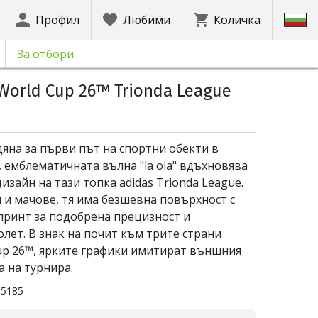
Профил
Любими
Количка
За отбори
World Cup 26™ Trionda League
яна за първи път на спортни обекти в
 емблематичната вълна "la ola" вдъхновява
изайн на тази топка adidas Trionda League.
 и мачове, тя има безшевна повърхност с
принт за подобрена прецизност и
олет. В знак на почит към трите страни
Cup 26™, ярките графики имитират външния
 на турнира.
55185