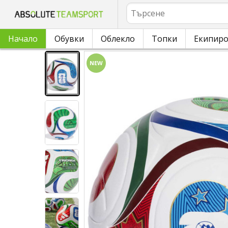
Търсене
Начало
Обувки
Облекло
Топки
Екипир
NEW