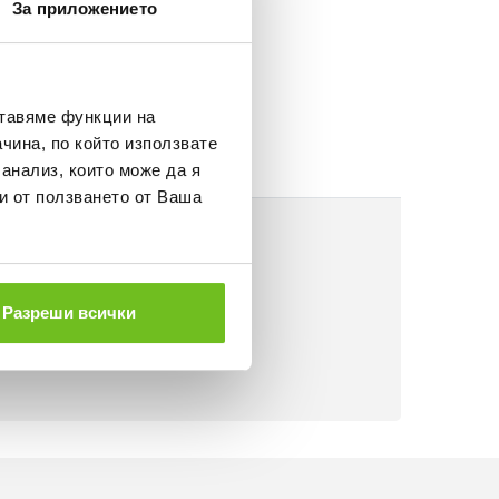
За приложението
Д 50 €.
НЕ
ставяме функции на
чина, по който използвате
 анализ, които може да я
и от ползването от Ваша
Разреши всички