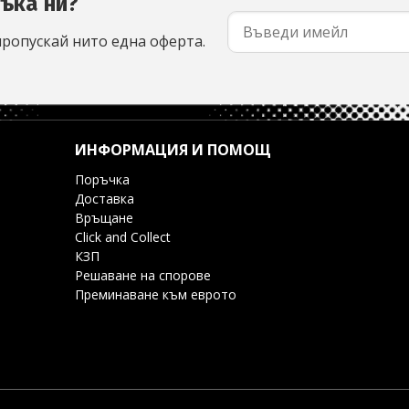
съка ни?
пропускай нито една оферта.
ИНФОРМАЦИЯ И ПОМОЩ
Поръчка
Доставка
Връщане
Click and Collect
КЗП
Решаване на спорове
Преминаване към еврото