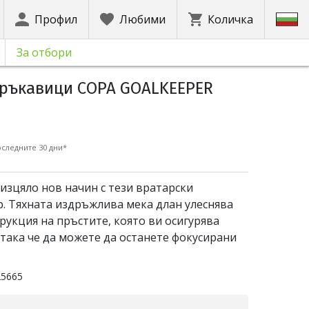
Профил
Любими
Количка
За отбори
ръкавици COPA GOALKEEPER
следните 30 дни*
 изцяло нов начин с тези вратарски
b. Тяхната издръжлива мека длан улеснява
трукция на пръстите, която ви осигурява
така че да можете да останете фокусирани
25665