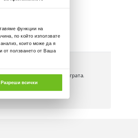
Д 50 €.
НЕ
ставяме функции на
чина, по който използвате
 анализ, които може да я
и от ползването от Ваша
останете фокусирани върху играта.
Разреши всички