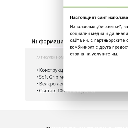
Настоящият сайт използва
Използваме „бисквитки“, з
Информация за продукта
социални медии и да анали
сайта ни, с партньорските 
Информация за продукта
Достав
комбинират с друга предос
страна на услугите им.
АРТИКУЛЕН НОМЕР:
200000925665
KA7808
• Конструкция на пръстите, която ви ос
• Soft Grip мека пяна на дланите, коят
• Велкро лента на китката
• Състав: 100% полиуретан