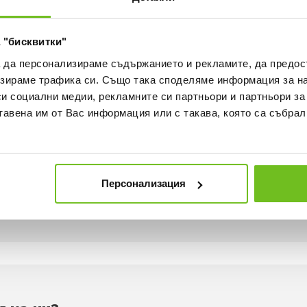
БЕЗПЛАТНА ДОСТАВКА НА
ВИЖ ПОВЕЧЕ
 "бисквитки"
30 ДНИ БЕЗПЛАТНО ВРЪЩА
а да персонализираме съдържанието и рекламите, да предо
зираме трафика си. Също така споделяме информация за на
си социални медии, рекламните си партньори и партньори за
ка
Наличност в магазините
тавена им от Вас информация или с такава, която са събрал
игурява пространство и комфорт, така че да можете да 
о омекотява силните удари и осигурява добро захващане
Персонализация