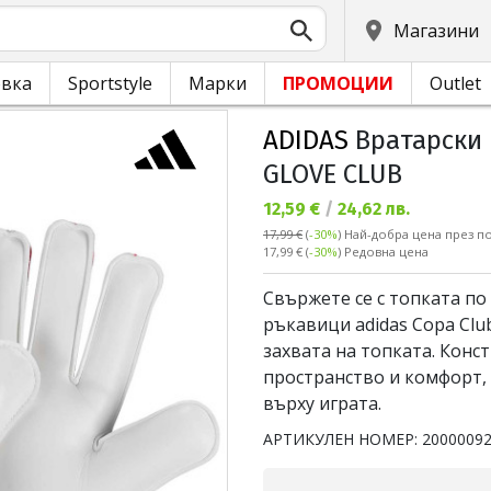
Магазини
овка
Sportstyle
Марки
ПРОМОЦИИ
Outlet
ADIDAS
Вратарски 
GLOVE CLUB
Текуща цена:
12,59 €
/
24,62 лв.
17,99 €
(
-30%
)
Най-добра цена през по
Редовна цена:
17,99 €
(
-30%
) Редовна цена
Свържете се с топката по
ръкавици adidas Copa Clu
захвата на топката. Конс
пространство и комфорт, 
върху играта.
АРТИКУЛЕН НОМЕР:
2000009