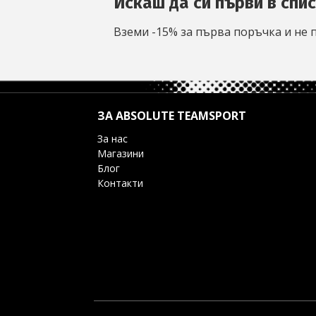
Искаш да си първи в спи
Вземи -15% за първа поръчка и не 
ЗА ABSOLUTE TEAMSPORT
За нас
Магазини
Блог
Контакти