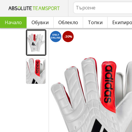
Търсене
Начало
Обувки
Облекло
Топки
Екипир
ONLY
-30%
ONLINE