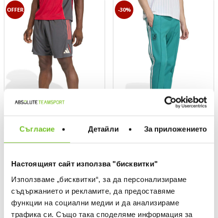
OFFER
-30%
Съгласие
Детайли
За приложението
ADIDAS
ADIDAS ORIGINALS
Къси панталони Liverpool FC
Спортно долнище Liverpool
Tiro 25 Competition
FC Terrace Icons
Настоящият сайт използва "бисквитки"
Текуща цена:
Текуща цена:
31,49 €
/
61,59 лв.
71,22 €
/
139,29 лв.
Използваме „бисквитки“, за да персонализираме
Редовна цена:
44,99 €
Редовна цена
101,75 €
(
-30%
)
Най-добра цена
съдържанието и рекламите, да предоставяме
Спестявате:
Редовна цена:
13,50 €
Разлика
101,75 €
(
-30%
) Редовна цена
функции на социални медии и да анализираме
трафика си. Също така споделяме информация за