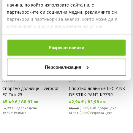
OFFER
-30%
начина, по който използвате сайта ни, с
партньорските си социални медии, рекламните си
партньори и партньори за анализ, които може да я
комбинират с друга предоставена им от Вас
информация или с такава, която са събрали от
ползването от Ваша страна на услугите им.
Разреши всички
Персонализация
ADIDAS
NIKE
Спортно долнище Liverpool
Спортно долнище LFC Y NK
FC Tiro 25
DF STRK PANT KPZ3R
Текуща цена:
Текуща цена:
45,49 €
/
88,97 лв.
42,94 €
/
83,98 лв.
Редовна цена:
64,99 €
Редовна цена
61,35 €
(
-30%
)
Най-добра цена
Спестявате:
Редовна цена:
19,50 €
Разлика
61,35 €
(
-30%
) Редовна цена