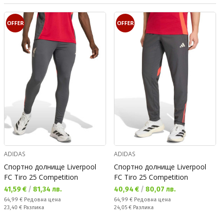
OFFER
OFFER
ADIDAS
ADIDAS
Спортно долнище Liverpool
Спортно долнище Liverpool
FC Tiro 25 Competition
FC Tiro 25 Competition
Текуща цена:
Текуща цена:
41,59 €
/
81,34 лв.
40,94 €
/
80,07 лв.
Редовна цена:
Редовна цена:
64,99 €
Редовна цена
64,99 €
Редовна цена
Спестявате:
Спестявате:
23,40 €
Разлика
24,05 €
Разлика