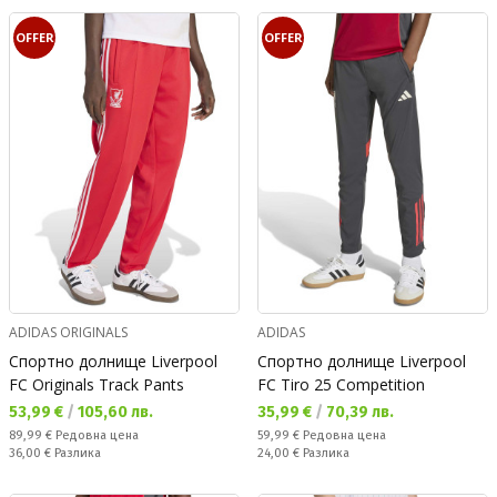
OFFER
OFFER
ADIDAS ORIGINALS
ADIDAS
Спортно долнище Liverpool
Спортно долнище Liverpool
FC Originals Track Pants
FC Tiro 25 Competition
Текуща цена:
Текуща цена:
53,99 €
/
105,60 лв.
35,99 €
/
70,39 лв.
Редовна цена:
Редовна цена:
89,99 €
Редовна цена
59,99 €
Редовна цена
Спестявате:
Спестявате:
36,00 €
Разлика
24,00 €
Разлика