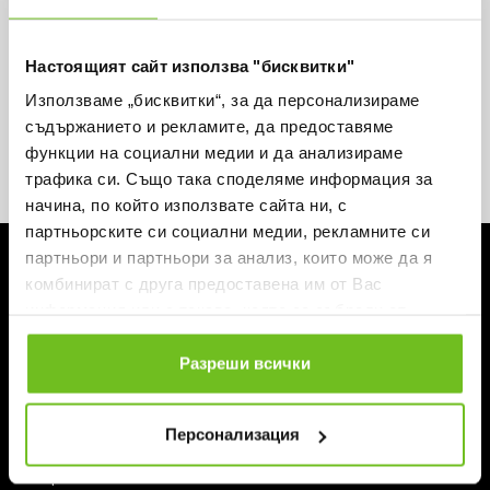
Вземи -15% за първа поръчка и не пропускай
нито една оферта.
Настоящият сайт използва "бисквитки"
Използваме „бисквитки“, за да персонализираме
съдържанието и рекламите, да предоставяме
функции на социални медии и да анализираме
трафика си. Също така споделяме информация за
Абонирай се
начина, по който използвате сайта ни, с
партньорските си социални медии, рекламните си
ЗА ABSOLUTE TEAMSPORT
партньори и партньори за анализ, които може да я
комбинират с друга предоставена им от Вас
За нас
информация или с такава, която са събрали от
Магазини
ползването от Ваша страна на услугите им.
Блог
Контакти
Разреши всички
Персонализация
ИНФОРМАЦИЯ И ПОМОЩ
Поръчка