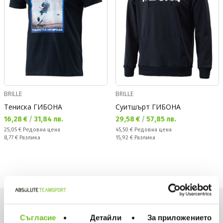
BRILLE
BRILLE
Тениска ГИБОНА
Суитшърт ГИБОНА
Текуща цена:
Текуща цена:
16,28 €
/
31,84 лв.
29,58 €
/
57,85 лв.
Редовна цена:
Редовна цена:
25,05 €
Редовна цена
45,50 €
Редовна цена
Спестявате:
Спестявате:
8,77 €
Разлика
15,92 €
Разлика
Искаш да си първи в списъка ни?
Съгласие
Детайли
За приложението