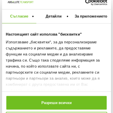
OFFER
Съгласие
Детайли
За приложението
Настоящият сайт използва "бисквитки"
Използваме „бисквитки“, за да персонализираме
съдържанието и рекламите, да предоставяме
функции на социални медии и да анализираме
трафика си. Също така споделяме информация за
начина, по който използвате сайта ни, с
партньорските си социални медии, рекламните си
партньори и партньори за анализ, които може да я
ADIDAS
комбинират с друга предоставена им от Вас
Тениска Inter Miami CF 25/26
информация или с такава, която са събрали от
Messi Away Jersey
ползването от Ваша страна на услугите им.
Текуща цена:
62,99 €
/
123,20 лв.
Разреши всички
Редовна цена:
89,99 €
Редовна цена
Спестявате:
27,00 €
Разлика