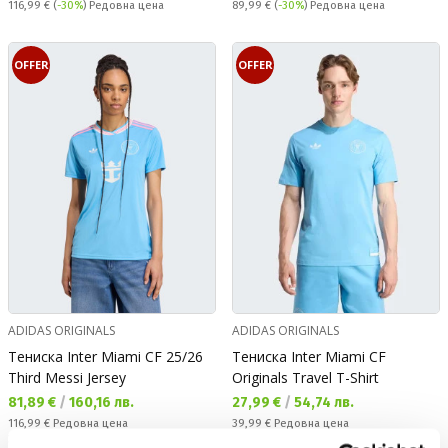
Редовна цена:
Редовна цена:
116,99 €
(
-30%
) Редовна цена
89,99 €
(
-30%
) Редовна цена
OFFER
OFFER
ADIDAS ORIGINALS
ADIDAS ORIGINALS
Тениска Inter Miami CF 25/26
Тениска Inter Miami CF
Third Messi Jersey
Originals Travel T-Shirt
Текуща цена:
Текуща цена:
81,89 €
/
160,16 лв.
27,99 €
/
54,74 лв.
Редовна цена:
Редовна цена:
116,99 €
Редовна цена
39,99 €
Редовна цена
Спестявате:
Спестявате:
35,10 €
Разлика
12,00 €
Разлика