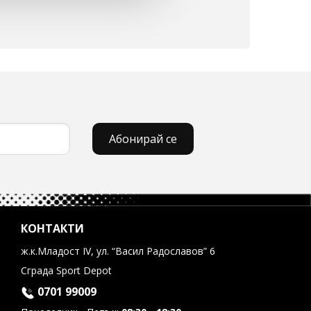
Абонирай се
КОНТАКТИ
ж.к.Младост IV, ул. “Васил Радославов” 6
Сграда Sport Depot
0701 99009