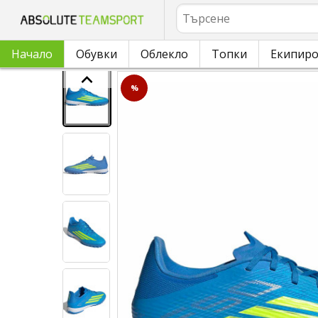
Търсене
Начало
Обувки
Облекло
Топки
Екипир
%