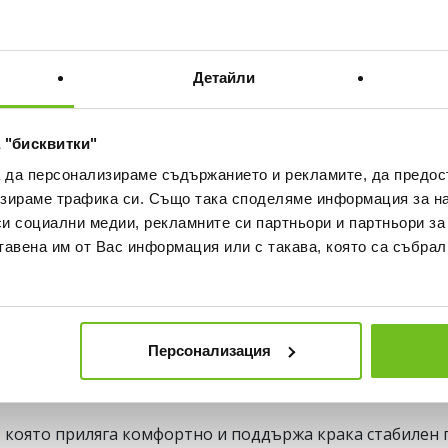
БЕЗПЛАТНА ДОСТАВКА НА
ВИЖ ПОВЕЧЕ
30 ДНИ БЕЗПЛАТНО ВРЪЩА
Детайли
ка
Наличност в магазините
 "бисквитки"
а да персонализираме съдържанието и рекламите, да предо
зираме трафика си. Също така споделяме информация за на
твена трева (суха)
Зала
Естествена трева (мокра)
си социални медии, рекламните си партньори и партньори за
тавена им от Вас информация или с такава, която са събрал
ка
IN подметка
MG подметка
SG подметка
TF
Персонализация
предлага подкрепа и меко усещане със стратегически ра
а, която приляга комфортно и поддържа крака стабилен 