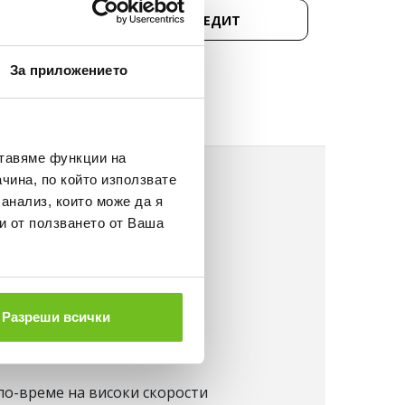
Д 50 €.
КУПИ НА КРЕДИТ
НЕ
За приложението
ставяме функции на
чина, по който използвате
Мокет и синтетична трева
 анализ, които може да я
и от ползването от Ваша
 подметка
Разреши всички
зположени 3D линии
по-време на високи скорости