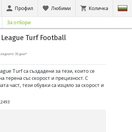
Профил
Любими
Количка
За отбори
League Turf Football
ледните 30 дни*
gue Turf са създадени за тези, които се
а терена със скорост и прецизност. С
та част, тези обувки са изцяло за скорост и
22493