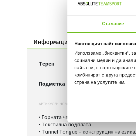
Съгласие
Информация за продукта
Информация за продукта
Достав
Настоящият сайт използва
Използваме „бисквитки“, з
социални медии и да анали
Терен
Изкуствена трева
Естес
сайта ни, с партньорските 
комбинират с друга предос
страна на услугите им.
Подметка
AG подметка
FG подмет
АРТИКУЛЕН НОМЕР:
200000922493
JR8978
• Горната част от Fiberskin материал 
• Текстилна подплата
• Tunnel Tongue – конструкция на език