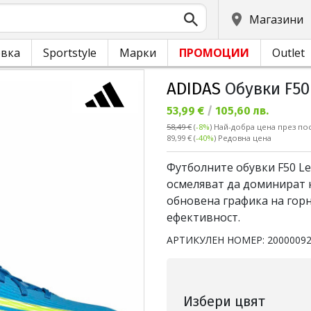
Магазини
овка
Sportstyle
Марки
ПРОМОЦИИ
Outlet
ADIDAS
Обувки F50 
Текуща цена:
53,99 €
/
105,60 лв.
58,49 €
(
-8%
)
Най-добра цена през пос
Редовна цена:
89,99 €
(
-40%
) Редовна цена
Футболните обувки F50 Lea
осмеляват да доминират н
обновена графика на горна
ефективност.
АРТИКУЛЕН НОМЕР:
2000009
Избери цвят