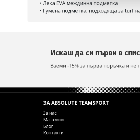
• Лека EVA междинна подметка
• Гумена подметка, подходяща за turf н
Искаш да си първи в спи
Вземи -15% за първа поръчка и не 
ЗА ABSOLUTE TEAMSPORT
За нас
Магазини
Блог
Контакти