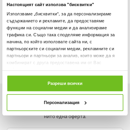
Настоящият сайт използва "бисквитки"
30 ДНИ БЕЗПЛАТНО ВРЪЩАНЕ
Използваме „бисквитки“, за да персонализираме
Информация за продукта
съдържанието и рекламите, да предоставяме
функции на социални медии и да анализираме
Описание
трафика си. Също така споделяме информация за
начина, по който използвате сайта ни, с
Доставка
партньорските си социални медии, рекламните си
партньори и партньори за анализ, които може да я
Наличност в магазините
комбинират с друга предоставена им от Вас
информация или с такава, която са събрали от
ползването от Ваша страна на услугите им.
Разреши всички
Искаш да си първи в списъка ни?
Персонализация
Вземи -15% за първа поръчка и не пропускай
нито една оферта.