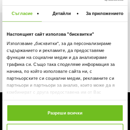
Съгласие
Детайли
За приложението
Искаш да си първи в списъка ни?
Настоящият сайт използва "бисквитки"
Вземи -15% за първа поръчка и не пропускай
Използваме „бисквитки“, за да персонализираме
нито една оферта.
съдържанието и рекламите, да предоставяме
функции на социални медии и да анализираме
трафика си. Също така споделяме информация за
начина, по който използвате сайта ни, с
партньорските си социални медии, рекламните си
Абонирай се
партньори и партньори за анализ, които може да я
комбинират с друга предоставена им от Вас
информация или с такава, която са събрали от
ЗА ABSOLUTE TEAMSPORT
ползването от Ваша страна на услугите им.
За нас
Разреши всички
Магазини
Блог
Контакти