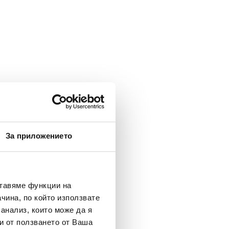
За приложението
ставяме функции на
чина, по който използвате
 анализ, които може да я
и от ползването от Ваша