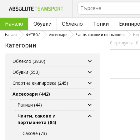
Търсене
Начало
Обувки
Облекло
Топки
Екипир
Начало
ФУТБОЛ
Аксесоари
Чанти, сакове и портмонета
Нес
0 продукта, 0
Категории
Облекло (3830)
Обувки (553)
Спортна екипировка (245)
Аксесоари (442)
Раници (44)
Чанти, сакове и
портмонета (84)
Сакове (73)