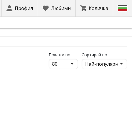
Профил
Любими
Количка
продукти на страница
Покажи по
Сортирай по