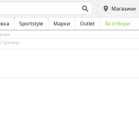
Магазини
овка
Sportstyle
Марки
Outlet
За отбори
есери
 страници