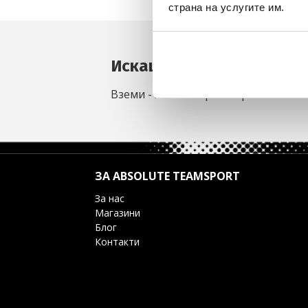
страна на услугите им.
Искаш да си първи в спи
Вземи -15% за първа поръчка и не 
ЗА ABSOLUTE TEAMSPORT
За нас
Магазини
Блог
Контакти