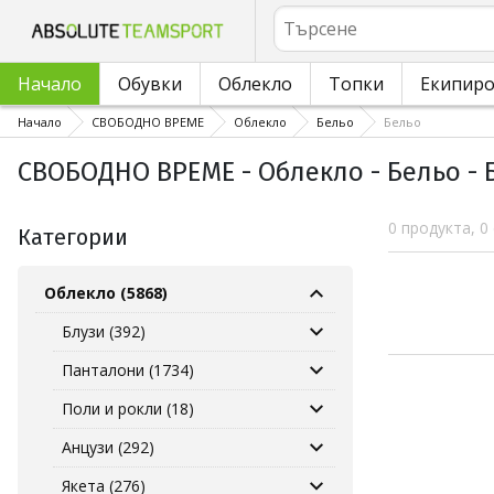
Търсене
Начало
Обувки
Облекло
Топки
Екипир
Начало
СВОБОДНО ВРЕМЕ
Облекло
Бельо
Бельо
СВОБОДНО ВРЕМЕ - Облекло - Бельо - 
0 продукта, 0
Категории
Облекло (5868)
Блузи (392)
Панталони (1734)
Поли и рокли (18)
Анцузи (292)
Якета (276)