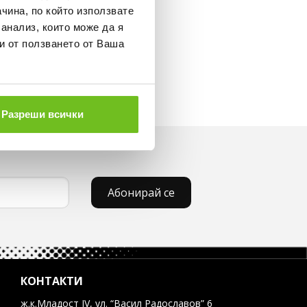
чина, по който използвате
 анализ, които може да я
и от ползването от Ваша
Разреши всички
Абонирай се
КОНТАКТИ
ж.к.Младост IV, ул. “Васил Радославов” 6