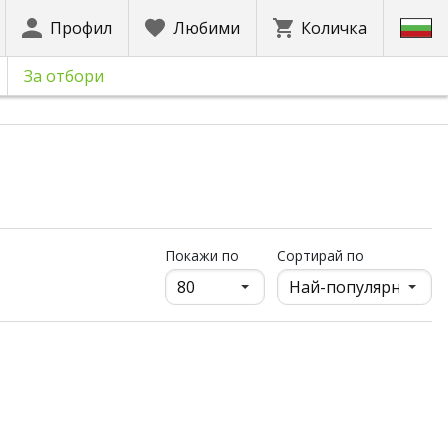
Профил
Любими
Количка
За отбори
продукти на страница
Покажи по
Сортирай по