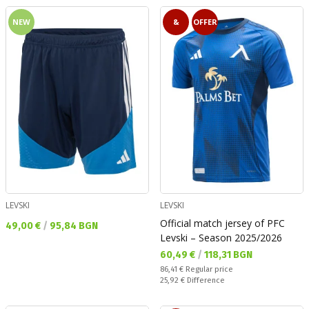
NEW
&
OFFER
LEVSKI
LEVSKI
Official match jersey of PFC
Текуща цена:
49,00 €
/
95,84 BGN
Levski – Season 2025/2026
Текуща цена:
60,49 €
/
118,31 BGN
Regular price:
86,41 €
Regular price
Спестявате:
25,92 €
Difference