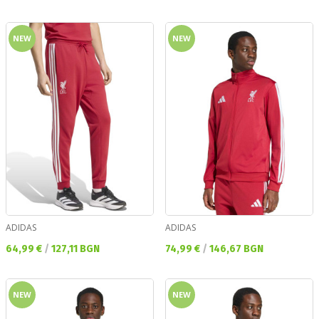
NEW
NEW
ADIDAS
ADIDAS
Текуща цена:
Текуща цена:
64,99 €
/
127,11 BGN
74,99 €
/
146,67 BGN
NEW
NEW