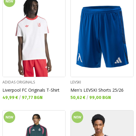
NEW
ADIDAS ORIGINALS
LEVSKI
Liverpool FC Originals T-Shirt
Men's LEVSKI Shorts 25/26
Текуща цена:
Текуща цена:
49,99 €
/
97,77 BGN
50,62 €
/
99,00 BGN
NEW
NEW