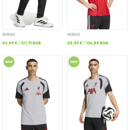
ADIDAS
ADIDAS
Текуща цена:
Текуща цена:
64,99 €
/
127,11 BGN
69,99 €
/
136,89 BGN
NEW
NEW