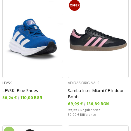
OFFER
LEVSKI
ADIDAS ORIGINALS
LEVSKI Blue Shoes
Samba Inter Miami CF Indoor
Boots
Текуща цена:
56,24 €
/
110,00 BGN
Текуща цена:
69,99 €
/
136,89 BGN
Regular price:
99,99 €
Regular price
Спестявате:
30,00 €
Difference