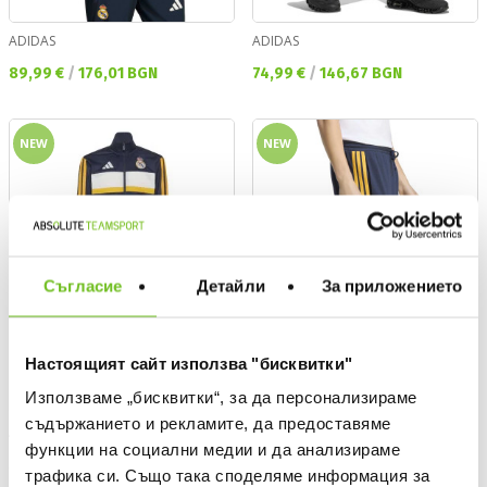
ADIDAS
ADIDAS
Текуща цена:
Текуща цена:
89,99 €
/
176,01 BGN
74,99 €
/
146,67 BGN
NEW
NEW
Съгласие
Детайли
За приложението
Настоящият сайт използва "бисквитки"
Използваме „бисквитки“, за да персонализираме
съдържанието и рекламите, да предоставяме
ADIDAS
ADIDAS
функции на социални медии и да анализираме
Текуща цена:
Текуща цена:
54,99 €
/
107,55 BGN
64,99 €
/
127,11 BGN
трафика си. Също така споделяме информация за