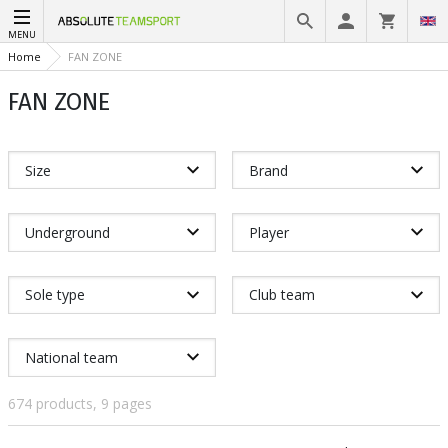
MENU
Home
FAN ZONE
FAN ZONE
Size
Brand
Underground
Player
Sole type
Club team
National team
674 products, 9 pages