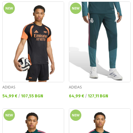
NEW
NEW
ADIDAS
ADIDAS
Текуща цена:
Текуща цена:
54,99 €
/
107,55 BGN
64,99 €
/
127,11 BGN
NEW
NEW