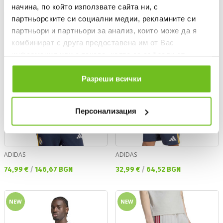
начина, по който използвате сайта ни, с
партньорските си социални медии, рекламните си
NEW
NEW
партньори и партньори за анализ, които може да я
комбинират с друга предоставена им от Вас
информация или с такава, която са събрали от
ползването от Ваша страна на услугите им.
Разреши всички
Персонализация
ADIDAS
ADIDAS
Текуща цена:
Текуща цена:
74,99 €
/
146,67 BGN
32,99 €
/
64,52 BGN
NEW
NEW