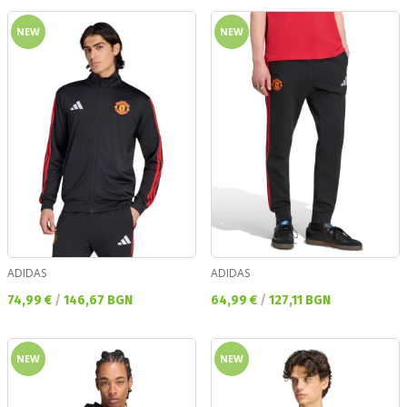
NEW
NEW
ADIDAS
ADIDAS
Текуща цена:
Текуща цена:
74,99 €
/
146,67 BGN
64,99 €
/
127,11 BGN
NEW
NEW