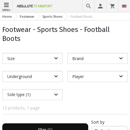
MENU
Home
Footwear
Sports Shoes
Football Boots
Footwear - Sports Shoes - Football
Boots
Size
Brand
Underground
Player
Sole type (1)
12 products, 1 page
Sort by
filter (1)