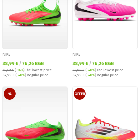
NIKE
NIKE
Текуща цена:
Текуща цена:
38,99 €
/
76,26 BGN
38,99 €
/
76,26 BGN
45,49 €
(
-14%
)
The lowest price
64,99 €
(
-40%
)
The lowest price
Regular price:
Regular price:
64,99 €
(
-40%
) Regular price
64,99 €
(
-40%
) Regular price
%
OFFER