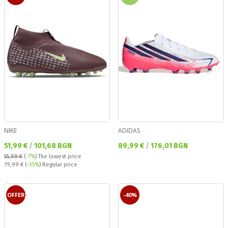
NIKE
ADIDAS
Текуща цена:
Текуща цена:
51,99 €
/
101,68 BGN
89,99 €
/
176,01 BGN
55,99 €
(
-7%
)
The lowest price
Regular price:
79,99 €
(
-35%
) Regular price
OFFER
-40%