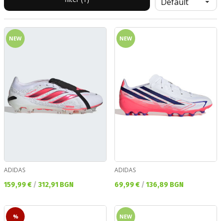
NEW
NEW
ADIDAS
ADIDAS
Текуща цена:
Текуща цена:
159,99 €
/
312,91 BGN
69,99 €
/
136,89 BGN
%
NEW