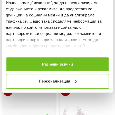
Използваме „бисквитки“, за да персонализираме
съдържанието и рекламите, да предоставяме
функции на социални медии и да анализираме
трафика си. Също така споделяме информация за
начина, по който използвате сайта ни, с
партньорските си социални медии, рекламните си
партньори и партньори за анализ, които може да я
комбинират с друга предоставена им от Вас
NIKE
NIKE
информация или с такава, която са събрали от
Kids' JR ZOOM SUPERFLY 10
Текуща цена:
58,49 €
/
114,40 BGN
ползването от Ваша страна на услугите им.
ACADEMY AG Football Shoes
89,99 €
(
-35%
)
The lowest price
Разреши всички
Regular price:
89,99 €
(
-35%
) Regular price
Текуща цена:
44,99 €
/
87,99 BGN
52,49 €
(
-14%
)
The lowest price
Regular price:
74,99 €
(
-40%
) Regular price
Персонализация
%
-40%