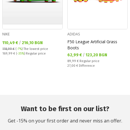
NIKE
ADIDAS
F50 League Artificial Grass
Текуща цена:
110,49 €
/
216,10 BGN
Boots
118,99 €
(
-7%
)
The lowest price
Regular price:
169,99 €
(
-35%
) Regular price
Текуща цена:
62,99 €
/
123,20 BGN
Regular price:
89,99 €
Regular price
Спестявате:
27,00 €
Difference
Want to be first on our list?
Get -15% on your first order and never miss an offer.