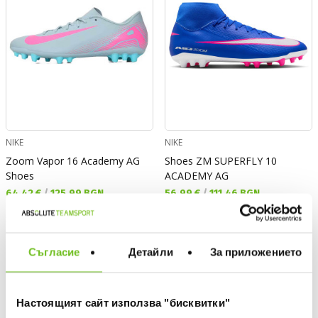
NIKE
NIKE
Zoom Vapor 16 Academy AG
Shoes ZM SUPERFLY 10
Shoes
ACADEMY AG
Текуща цена:
Текуща цена:
64,42 €
/
125,99 BGN
56,99 €
/
111,46 BGN
Regular price:
92,03 €
Regular price
94,99 €
(
-40%
)
The lowest price
Спестявате:
Regular price:
27,61 €
Difference
94,99 €
(
-40%
) Regular price
Съгласие
Детайли
За приложението
%
-35%
Настоящият сайт използва "бисквитки"