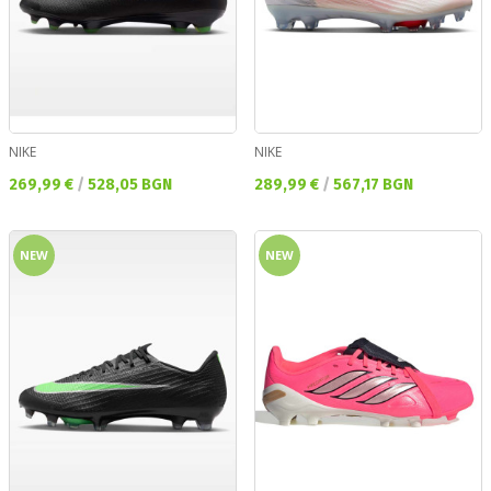
NIKE
NIKE
Текуща цена:
Текуща цена:
269,99 €
/
528,05 BGN
289,99 €
/
567,17 BGN
NEW
NEW