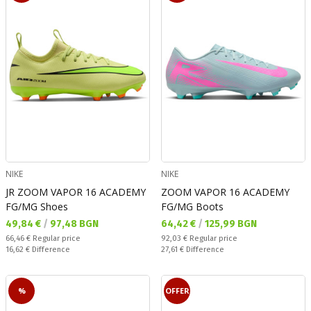
NIKE
NIKE
JR ZOOM VAPOR 16 ACADEMY
ZOOM VAPOR 16 ACADEMY
FG/MG Shoes
FG/MG Boots
Текуща цена:
Текуща цена:
49,84 €
/
97,48 BGN
64,42 €
/
125,99 BGN
Regular price:
Regular price:
66,46 €
Regular price
92,03 €
Regular price
Спестявате:
Спестявате:
16,62 €
Difference
27,61 €
Difference
%
OFFER