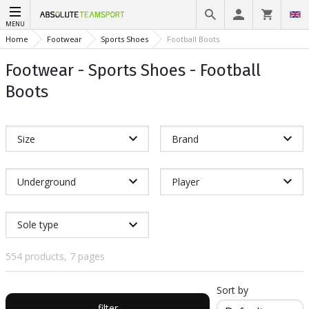
MENU
Home
Footwear
Sports Shoes
Football Boots
Footwear - Sports Shoes - Football
Boots
Size
Brand
Underground
Player
Sole type
554 products, 7 pages
Sort by
filter