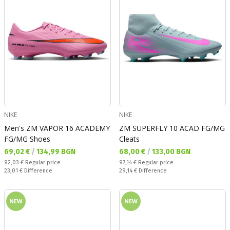
NIKE
NIKE
Men's ZM VAPOR 16 ACADEMY
ZM SUPERFLY 10 ACAD FG/MG
FG/MG Shoes
Cleats
Текуща цена:
Текуща цена:
69,02 €
/
134,99 BGN
68,00 €
/
133,00 BGN
Regular price:
Regular price:
92,03 €
Regular price
97,14 €
Regular price
Спестявате:
Спестявате:
23,01 €
Difference
29,14 €
Difference
NEW
NEW