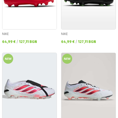
NIKE
NIKE
Текуща цена:
Текуща цена:
64,99 €
/
127,11 BGN
64,99 €
/
127,11 BGN
NEW
NEW