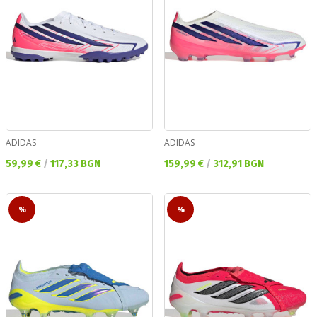
ADIDAS
ADIDAS
Текуща цена:
Текуща цена:
59,99 €
/
117,33 BGN
159,99 €
/
312,91 BGN
%
%