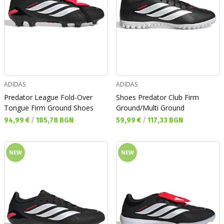
ADIDAS
ADIDAS
Predator League Fold-Over
Shoes Predator Club Firm
Tongue Firm Ground Shoes
Ground/Multi Ground
Текуща цена:
Текуща цена:
94,99 €
/
185,78 BGN
59,99 €
/
117,33 BGN
NEW
NEW