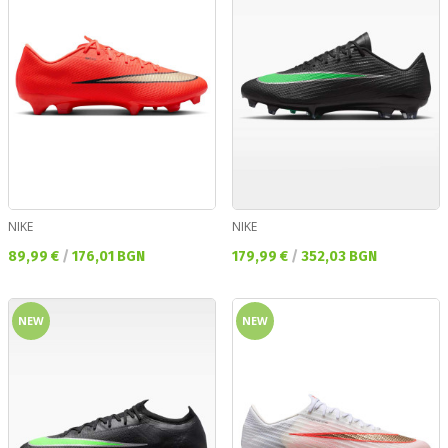
NIKE
NIKE
Текуща цена:
Текуща цена:
89,99 €
/
176,01 BGN
179,99 €
/
352,03 BGN
NEW
NEW