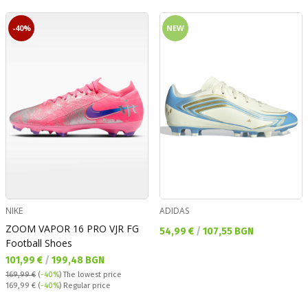
-40%
NEW
NIKE
ADIDAS
ZOOM VAPOR 16 PRO VJR FG
Текуща цена:
54,99 €
/
107,55 BGN
Football Shoes
Текуща цена:
101,99 €
/
199,48 BGN
169,99 €
(
-40%
)
The lowest price
Regular price:
169,99 €
(
-40%
) Regular price