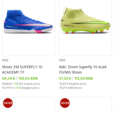
NIKE
NIKE
Shoes ZM SUPERFLY 10
Kids' Zoom Superfly 10 Acad
ACADEMY TF
FG/MG Shoes
Текуща цена:
Текуща цена:
66,49 €
/
130,04 BGN
57,52 €
/
112,50 BGN
Regular price:
71,24 €
(
-7%
)
The lowest price
76,69 €
Regular price
Regular price:
Спестявате:
94,99 €
(
-30%
) Regular price
19,17 €
Difference
OFFER
OFFER