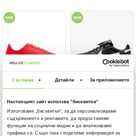
NEW
NEW
Съгласие
Детайли
За приложението
NIKE
NIKE
Настоящият сайт използва "бисквитки"
THE PREMIER III TF Shoes
Текуща цена:
49,99 €
/
97,77 BGN
Използваме „бисквитки“, за да персонализираме
Текуща цена:
94,99 €
/
185,78 BGN
съдържанието и рекламите, да предоставяме
функции на социални медии и да анализираме
трафика си. Също така споделяме информация за
-30%
%