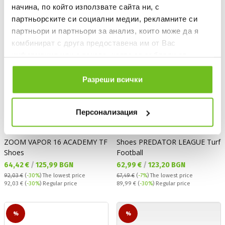
начина, по който използвате сайта ни, с
партньорските си социални медии, рекламните си
партньори и партньори за анализ, които може да я
комбинират с друга предоставена им от Вас
информация или с такава, която са събрали от
ползването от Ваша страна на услугите им.
Разреши всички
Персонализация
NIKE
ADIDAS
ZOOM VAPOR 16 ACADEMY TF
Shoes PREDATOR LEAGUE Turf
Shoes
Football
Текуща цена:
Текуща цена:
64,42 €
/
125,99 BGN
62,99 €
/
123,20 BGN
92,03 €
(
-30%
)
The lowest price
67,49 €
(
-7%
)
The lowest price
Regular price:
Regular price:
92,03 €
(
-30%
) Regular price
89,99 €
(
-30%
) Regular price
%
%