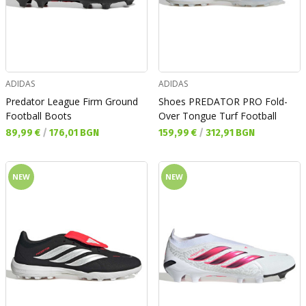
ADIDAS
ADIDAS
Predator League Firm Ground
Shoes PREDATOR PRO Fold-
Football Boots
Over Tongue Turf Football
Текуща цена:
Текуща цена:
89,99 €
/
176,01 BGN
159,99 €
/
312,91 BGN
NEW
NEW