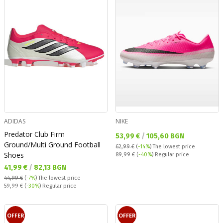
ADIDAS
NIKE
Predator Club Firm
Текуща цена:
53,99 €
/
105,60 BGN
Ground/Multi Ground Football
62,99 €
(
-14%
)
The lowest price
Shoes
Regular price:
89,99 €
(
-40%
) Regular price
Текуща цена:
41,99 €
/
82,13 BGN
44,99 €
(
-7%
)
The lowest price
Regular price:
59,99 €
(
-30%
) Regular price
OFFER
OFFER