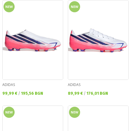
NEW
NEW
ADIDAS
ADIDAS
Текуща цена:
Текуща цена:
99,99 €
/
195,56 BGN
89,99 €
/
176,01 BGN
NEW
NEW