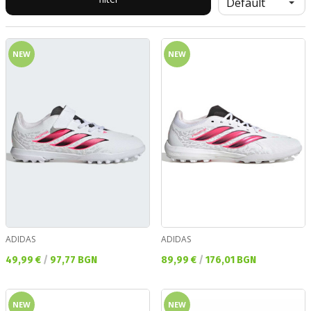
NEW
NEW
ADIDAS
ADIDAS
Текуща цена:
Текуща цена:
49,99 €
/
97,77 BGN
89,99 €
/
176,01 BGN
NEW
NEW