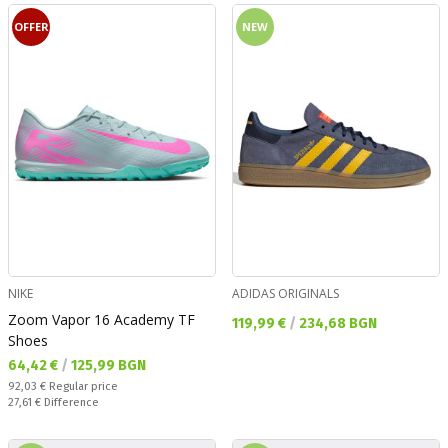
OFFER
NEW
NIKE
ADIDAS ORIGINALS
Zoom Vapor 16 Academy TF
Текуща цена:
119,99 €
/
234,68 BGN
Shoes
Текуща цена:
64,42 €
/
125,99 BGN
Regular price:
92,03 €
Regular price
Спестявате:
27,61 €
Difference