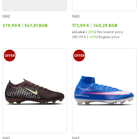
NIKE
NIKE
Текуща цена:
Текуща цена:
279,99 €
/
547,61 BGN
173,99 €
/
340,29 BGN
217,49 €
(
-20%
)
The lowest price
Regular price:
289,99 €
(
-40%
) Regular price
OFFER
OFFER
NIKE
NIKE