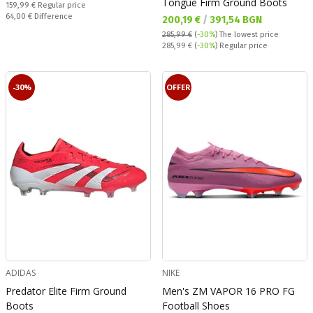
Tongue Firm Ground Boots
Regular price:
159,99 €
Regular price
Спестявате:
64,00 €
Difference
Текуща цена:
200,19 €
/
391,54 BGN
285,99 €
(
-30%
)
The lowest price
Regular price:
285,99 €
(
-30%
) Regular price
-30%
OFFER
ADIDAS
NIKE
Predator Elite Firm Ground
Men's ZM VAPOR 16 PRO FG
Boots
Football Shoes