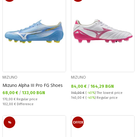
MIZUNO
MIZUNO
Mizuno Alpha III Pro FG Shoes
Текуща цена:
84,00 €
/
164,29 BGN
Текуща цена:
68,00 €
/
133,00 BGN
140,00 €
(
-40%
)
The lowest price
Regular price:
140,00 €
(
-40%
) Regular price
Regular price:
170,00 €
Regular price
Спестявате:
102,00 €
Difference
%
OFFER