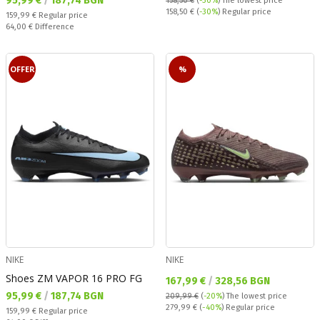
95,99 €
/
187,74 BGN
158,50 €
(
-30%
)
The lowest price
Regular price:
158,50 €
(
-30%
) Regular price
Regular price:
159,99 €
Regular price
Спестявате:
64,00 €
Difference
OFFER
%
NIKE
NIKE
Shoes ZM VAPOR 16 PRO FG
Текуща цена:
167,99 €
/
328,56 BGN
Текуща цена:
95,99 €
/
187,74 BGN
209,99 €
(
-20%
)
The lowest price
Regular price:
279,99 €
(
-40%
) Regular price
Regular price:
159,99 €
Regular price