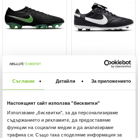
NIKE
NIKE
THE PREMIER III FG Boots
Текуща цена:
249,99 €
/
488,94 BGN
Текуща цена:
109,99 €
/
215,12 BGN
Съгласие
Детайли
За приложението
NEW
NEW
Настоящият сайт използва "бисквитки"
Използваме „бисквитки“, за да персонализираме
съдържанието и рекламите, да предоставяме
функции на социални медии и да анализираме
трафика си. Също така споделяме информация за