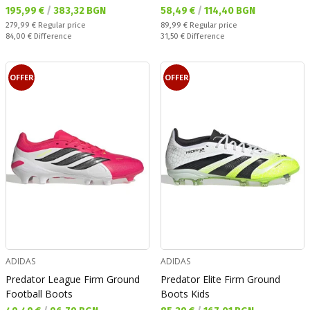
Текуща цена:
Текуща цена:
195,99 €
/
383,32 BGN
58,49 €
/
114,40 BGN
Regular price:
Regular price:
279,99 €
Regular price
89,99 €
Regular price
Спестявате:
Спестявате:
84,00 €
Difference
31,50 €
Difference
OFFER
OFFER
ADIDAS
ADIDAS
Predator League Firm Ground
Predator Elite Firm Ground
Football Boots
Boots Kids