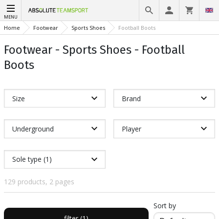
MENU
Home
Footwear
Sports Shoes
Football Boots
Footwear - Sports Shoes - Football
Boots
Size
Brand
Underground
Player
Sole type (1)
129 products, 2 pages
Sort by
filter (1)