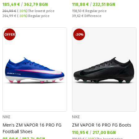
Текуща цена:
Текуща цена:
185,49 €
/
362,79 BGN
118,88 €
/
232,51 BGN
Regular price:
264,99 €
(
-30%
)
The lowest price
158,50 €
Regular price
Regular price:
Спестявате:
264,99 €
(
-30%
) Regular price
39,62 €
Difference
OFFER
-30%
NIKE
NIKE
Men's ZM VAPOR 16 PRO FG
ZM VAPOR 16 PRO FG Boots
Football Shoes
Текуща цена:
110,95 €
/
217,00 BGN
Текуща цена: