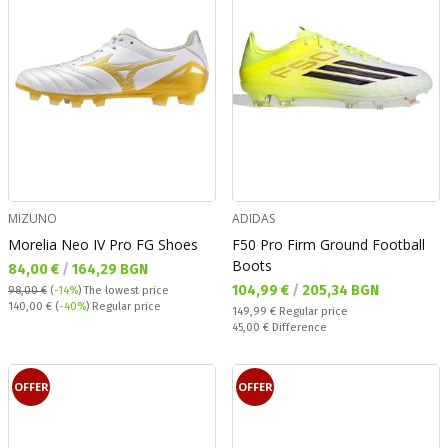
MIZUNO
ADIDAS
Morelia Neo IV Pro FG Shoes
F50 Pro Firm Ground Football
Boots
Текуща цена:
84,00 €
/
164,29 BGN
Текуща цена:
104,99 €
/
205,34 BGN
98,00 €
(
-14%
)
The lowest price
Regular price:
140,00 €
(
-40%
) Regular price
Regular price:
149,99 €
Regular price
Спестявате:
45,00 €
Difference
OFFER
OFFER