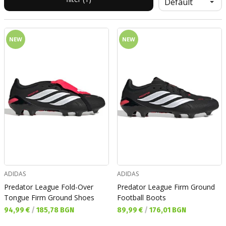
NEW
NEW
ADIDAS
ADIDAS
Predator League Fold-Over
Predator League Firm Ground
Tongue Firm Ground Shoes
Football Boots
Текуща цена:
Текуща цена:
94,99 €
/
185,78 BGN
89,99 €
/
176,01 BGN