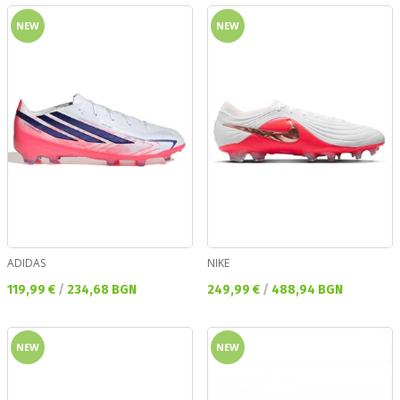
NEW
NEW
ADIDAS
NIKE
Текуща цена:
Текуща цена:
119,99 €
/
234,68 BGN
249,99 €
/
488,94 BGN
NEW
NEW