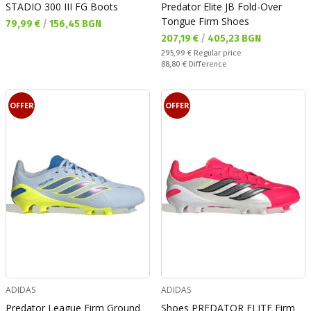
STADIO 300 III FG Boots
Predator Elite JB Fold-Over
Tongue Firm Shoes
Текуща цена:
79,99 €
/
156,45 BGN
Текуща цена:
207,19 €
/
405,23 BGN
Regular price:
295,99 €
Regular price
Спестявате:
88,80 €
Difference
OFFER
OFFER
ADIDAS
ADIDAS
Predator League Firm Ground
Shoes PREDATOR ELITE Firm