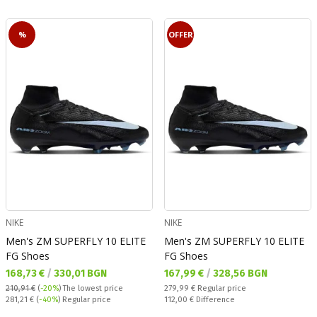
%
OFFER
NIKE
NIKE
Men's ZM SUPERFLY 10 ELITE
Men's ZM SUPERFLY 10 ELITE
FG Shoes
FG Shoes
Текуща цена:
Текуща цена:
168,73 €
/
330,01 BGN
167,99 €
/
328,56 BGN
Regular price:
210,91 €
(
-20%
)
The lowest price
279,99 €
Regular price
Regular price:
Спестявате:
281,21 €
(
-40%
) Regular price
112,00 €
Difference