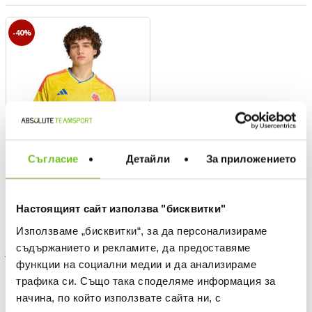
-40%
Съгласие
Детайли
За приложението
Настоящият сайт използва "бисквитки"
ADIDAS
Използваме „бисквитки“, за да персонализираме
Colombia 26 Home Replica
съдържанието и рекламите, да предоставяме
Jersey
функции на социални медии и да анализираме
Текуща цена:
59,99 €
/
117,33 BGN
трафика си. Също така споделяме информация за
99,99 €
(
-40%
)
The lowest price
Regular price:
99,99 €
(
-40%
) Regular price
начина, по който използвате сайта ни, с