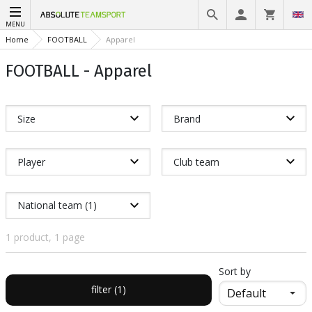
MENU
Home
FOOTBALL
Apparel
FOOTBALL - Apparel
Size
Brand
Player
Club team
National team (1)
1 product, 1 page
Sort by
filter (1)